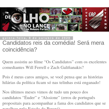
quinta-feira, 8 de outubro de 2020
Candidatos reis da comédia! Será mera
coincidência?
Quem assistiu ao filme “Os Candidatos” com os excelentes
comediantes Will Ferrell e Zach Galifianakis?
Pois é meus caros amigos, se você pensa que as histórias
hilárias da política ficam só nas telinhas está enganado!
Nos últimos meses vimos de tudo um pouco dos
candidatos “Éuder” e “Alssione” (erros de português
propositais para acompanhar a fama dos candidatos que se
espalhou pelo Estado do Paraná).