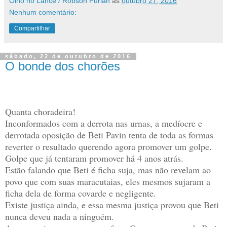
Olho no Lance / Robson Furlan
às
outubro 27, 2016
Nenhum comentário:
Compartilhar
sábado, 22 de outubro de 2016
O bonde dos chorões
Quanta choradeira!
Inconformados com a derrota nas urnas, a medíocre e
derrotada oposição de Beti Pavin tenta de toda as formas
reverter o resultado querendo agora promover um golpe.
Golpe que já tentaram promover há 4 anos atrás.
Estão falando que Beti é ficha suja, mas não revelam ao
povo que com suas maracutaias, eles mesmos sujaram a
ficha dela de forma covarde e negligente.
Existe justiça ainda, e essa mesma justiça provou que Beti
nunca deveu nada a ninguém.