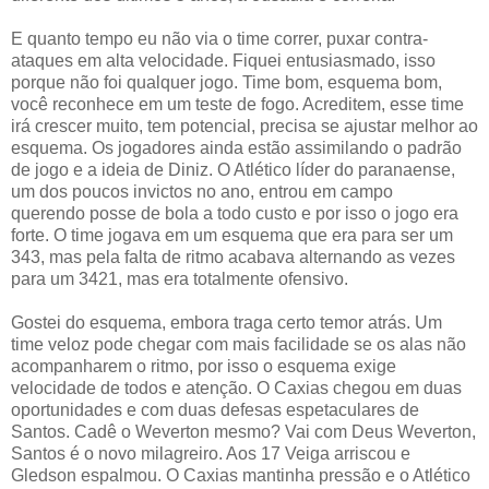
E quanto tempo eu não via o time correr, puxar contra-
ataques em alta velocidade. Fiquei entusiasmado, isso
porque não foi qualquer jogo. Time bom, esquema bom,
você reconhece em um teste de fogo. Acreditem, esse time
irá crescer muito, tem potencial, precisa se ajustar melhor ao
esquema. Os jogadores ainda estão assimilando o padrão
de jogo e a ideia de Diniz.
O Atlético líder do paranaense,
um dos poucos invictos no ano, entrou em campo
querendo posse de bola a todo custo e por isso o jogo era
forte. O time jogava em um esquema que era para ser um
343, mas pela falta de ritmo acabava alternando as vezes
para um 3421, mas era totalmente ofensivo.
Gostei do esquema, embora traga certo temor atrás.
Um
time veloz pode chegar com mais facilidade se os alas não
acompanharem o ritmo, por isso o esquema exige
velocidade de todos e atenção.
O Caxias chegou em duas
oportunidades e com duas defesas espetaculares de
Santos. Cadê o Weverton mesmo? Vai com Deus Weverton,
Santos é o novo milagreiro. Aos 17 Veiga arriscou e
Gledson espalmou. O Caxias mantinha pressão e o Atlético