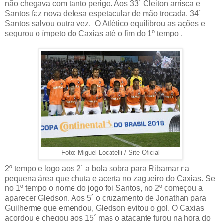
não chegava com tanto perigo. Aos 33´ Cleiton arrisca e
Santos faz nova defesa espetacular de mão trocada. 34´
Santos salvou outra vez.
O Atlético equilibrou as ações e
segurou o ímpeto do Caxias até o fim do 1º tempo .
Foto: Miguel Locatelli / Site Oficial
2º tempo e logo aos 2´ a bola sobra para Ribamar na
pequena área que chuta e acerta no zagueiro do Caxias. Se
no 1º tempo o nome do jogo foi Santos, no 2º começou a
aparecer Gledson. Aos 5´ o cruzamento de Jonathan para
Guilherme que emendou, Gledson evitou o gol. O Caxias
acordou e chegou aos 15´ mas o atacante furou na hora do