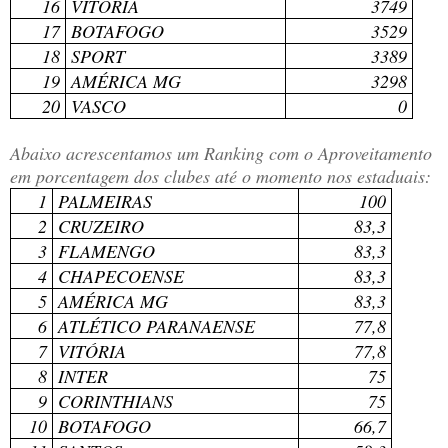
16
VITÓRIA
3749
17
BOTAFOGO
3529
18
SPORT
3389
19
AMÉRICA MG
3298
20
VASCO
0
Abaixo acrescentamos um Ranking com o Aproveitamento
em porcentagem dos clubes até o momento nos estaduais:
1
PALMEIRAS
100
2
CRUZEIRO
83,3
3
FLAMENGO
83,3
4
CHAPECOENSE
83,3
5
AMÉRICA MG
83,3
6
ATLÉTICO PARANAENSE
77,8
7
VITÓRIA
77,8
8
INTER
75
9
CORINTHIANS
75
10
BOTAFOGO
66,7