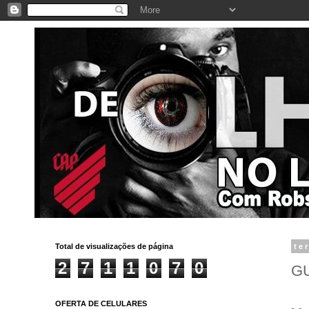
Total de visualizações de página
te
2
7
1
1
0
7
0
GU
OFERTA DE CELULARES