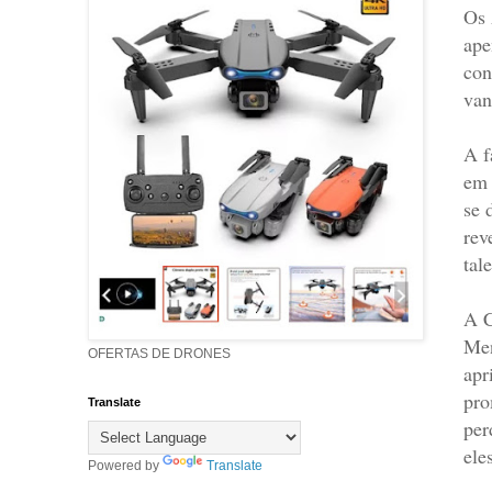
Os 
ape
con
van
A f
em 
se 
rev
tal
A C
Men
OFERTAS DE DRONES
apr
pro
Translate
per
ele
Powered by
Translate