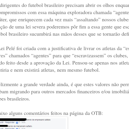
dirigentes do futebol brasileiro precisam abrir os olhos enqu
ompromissos com essa máquina exploradora chamada “agente”
áter, que enriquecem cada vez mais “assaltando” nossos clube
ação de uma lei severa poderemos pôr fim a essa gente que es
ebol brasileiro sucumbirá nas mãos desses que se tornarão def
ei Pelé foi criada com a justificativa de livrar os atletas da 
res” chamados “agentes” para que “escravizassem” os clubes
do feito desde a aprovação da Lei. Pensou-se apenas nos atle
stiria e nem existirá atletas, nem mesmo futebol.
elizmente a grande verdade ainda, é que estes valores não pe
bam migrando para outros mercados financeiros e/ou imobiliá
bes brasileiros.
ixo alguns comentários feitos na página da OTB: