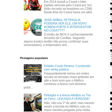
Em 2014 assisti a Ceará x Inter,
partida vencida pelo Ceará por 3x1
(Não recordo se brasileiro ou CDB).
Neste time do Ceará havia um atlet...
JOSÉ ANÍBAL PETRAGLIA.
PODERIA SER ELE, UM NOVO
HOMEM FORTE E INTERVENTOR
NO COXA????
O irmão de MCP, é conhecidamente
torcedor do Coritiba. Segundo
alguns boatos (então não posso confirmar suas
veracidades), o empresário virá...
Postagens populares
Estádio Couto Pereira: Construído
com verba pública
Frequentemente lemos em redes
sociais as torcidas rivais gritando em
alto e bom som que o Atlético
construiu a Arena com dinheiro
públi...
Petraglia e a Arena Atletiba ou Trio
de Ferro. LEIA AQUI A VERDADE!
Não, não era 1º de abril, mas mesmo
assim a torcida do Atlético caiu na
maior mentira pregada pela mídia