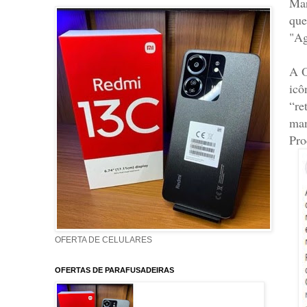
Mar
que
"Ag
A O
icô
“re
man
Pro
OFERTA DE CELULARES
OFERTAS DE PARAFUSADEIRAS