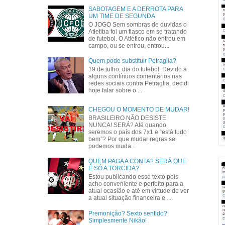
SABOTAGEM E A DERROTA PARA
UM TIME DE SEGUNDA
O JOGO Sem sombras de duvidas o
Atletiba foi um fiasco em se tratando
de futebol. O Atlético não entrou em
campo, ou se entrou, entrou...
Quem pode substituir Petraglia?
19 de julho, dia do futebol. Devido a
alguns contínuos comentários nas
redes sociais contra Petraglia, decidi
hoje falar sobre o ...
CHEGOU O MOMENTO DE MUDAR!
BRASILEIRO NÃO DESISTE
NUNCA! SERÁ? Até quando
seremos o país dos 7x1 e “está tudo
bem”? Por que mudar regras se
podemos muda...
QUEM PAGA A CONTA? SERÁ QUE
É SÓ A TORCIDA?
Estou publicando esse texto pois
acho conveniente e perfeito para a
atual ocasião e até em virtude de ver
a atual situação financeira e ...
Premonição? Sexto sentido?
Simplesmente Nikão!