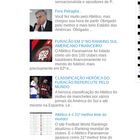
sensacionalista e opositores de P...
Fora Petraglia...
Você fez muito pelo Atlético, mas
chegou sua hora de partir. Obrigado
pelo melhor e mais belo Estádio das
Américas. Obrigado ...
FURACÃO EM 1º NO RANKING SUL
AMERICANO FINANCEIRO
O Atlético Paranaense foi listado
como um dos 100 clubes mais
saudáveis financeiramente no
mundo do futebol, mais
precisamente em 62º e...
CLASSIFICAÇÃO HERÓICA DO
FURACÃO REPERCUTE PELO
MUNDO
A heroica classificação do Atlético foi
motivo de manchetes por vários
jornais da América do Sul e até
mesmo na Espanha. Le...
Atlético é o 31º melhor time do
mundo!
O site Football World Rankings
atualizou o Ranking mundial de
clubes. E o Atlético Paranaense
aparece como 31º melhor time do