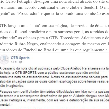
io Celso Petraglia divulgou uma nota oficial através do site o
 evitaram um acordo contratual entre o clube e Seedorf. O mo
ente" ou "Procurador" e que teria cobrado uma comissão exorb
TB lançou uma "nota" em sua página, desprovida de ética e 
nicas do futebol brasileiro e para surpresa geral, as torcidas
tribuindo” as ofensas para a OTB. Torcedores Atleticanos e d
datário Rubro Negro, enaltecendo a coragem do mesmo em l
curadores de Futebol no Brasil ou uma lei que regulamente a a