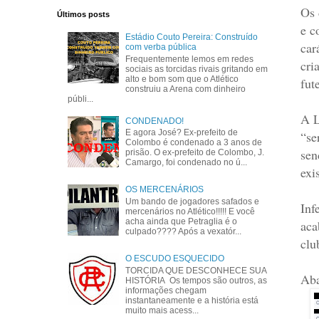
Os 
Últimos posts
e c
Estádio Couto Pereira: Construído
car
com verba pública
Frequentemente lemos em redes
cri
sociais as torcidas rivais gritando em
alto e bom som que o Atlético
fut
construiu a Arena com dinheiro
públi...
A L
CONDENADO!
E agora José? Ex-prefeito de
“se
Colombo é condenado a 3 anos de
sen
prisão. O ex-prefeito de Colombo, J.
Camargo, foi condenado no ú...
exi
OS MERCENÁRIOS
Um bando de jogadores safados e
Inf
mercenários no Atlético!!!!! E você
acha ainda que Petraglia é o
aca
culpado???? Após a vexatór...
clu
O ESCUDO ESQUECIDO
TORCIDA QUE DESCONHECE SUA
Aba
HISTÓRIA Os tempos são outros, as
informações chegam
instantaneamente e a história está
muito mais acess...