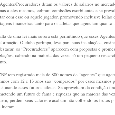
Agentes/Procuradores ditam os valores de salários no mercado
nas a eles mesmos, cobram comissões exorbitantes e se preva
tar com esse ou aquele jogador, promovendo inclusive leilão 
tagens financeiras tanto para os atletas que agenciam quanto
alta de uma lei mais severa está permitindo que esses Agente
formação. O clube garimpa, leva para suas instalações, ensin
destacar, os “Procuradores” aparecem com propostas e prome
elações, cabendo na maioria das vezes só um pequeno ressar
ento.
BF tem registrado mais de 800 nomes de “agentes” que agem no
inos com 12 e 13 anos são “comprados” por esses mesmos pr
isionando esses futuros atletas. Se aproveitam da condição fi
metendo um futuro de fama e riquezas que na maioria das vez
dem, perdem seus valores e acabam não colhendo os frutos p
s lucram.