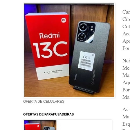
Car
Cir
Col
Aco
Ape
Foi
Nem
Mes
Mas
Aqu
Por
Mas
OFERTA DE CELULARES
As 
OFERTAS DE PARAFUSADEIRAS
Mas
Esq