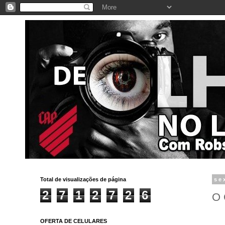
Total de visualizações de página
se
2
7
1
2
7
2
6
O
OFERTA DE CELULARES