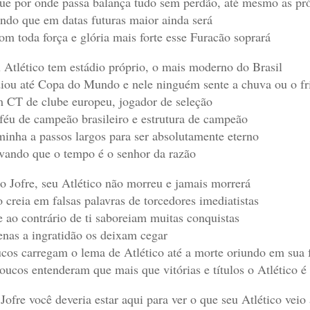
ue por onde passa balança tudo sem perdão, até mesmo as próp
ndo que em datas futuras maior ainda será
om toda força e glória mais forte esse Furacão soprará
 Atlético tem estádio próprio, o mais moderno do Brasil
iou até Copa do Mundo e nele ninguém sente a chuva ou o fr
 CT de clube europeu, jogador de seleção
féu de campeão brasileiro e estrutura de campeão
inha a passos largos para ser absolutamente eterno
vando que o tempo é o senhor da razão
o Jofre, seu Atlético não morreu e jamais morrerá
 creia em falsas palavras de torcedores imediatistas
 ao contrário de ti saboreiam muitas conquistas
nas a ingratidão os deixam cegar
cos carregam o lema de Atlético até a morte oriundo em sua f
oucos entenderam que mais que vitórias e títulos o Atlético é 
Jofre você deveria estar aqui para ver o que seu Atlético veio 