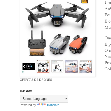
Um 
Até
Foi
E c
Mui
Ond
E p
O m
Nad
Pro
Col
OFERTAS DE DRONES
Translate
Powered by
Translate