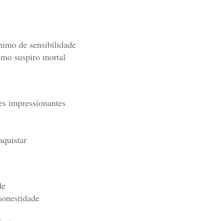
imo de sensibilidade
imo suspiro mortal
s impressionantes
nquistar
de
sonestidade