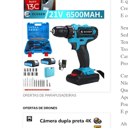
E q
Cre
E c
Seu
Sed
Tem
Tro
Cam
Pro
Car
Não
Que
Ape
OFERTAS DE PARAFUSADEIRAS
Pou
OFERTAS DE DRONES
E p
Ah 