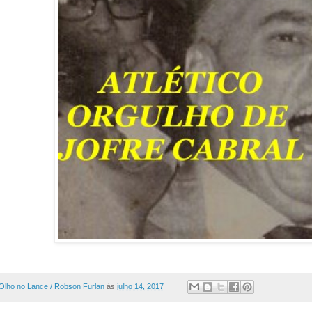
Olho no Lance / Robson Furlan
às
julho 14, 2017