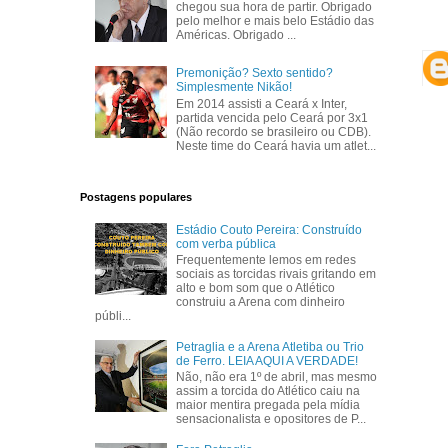
chegou sua hora de partir. Obrigado
pelo melhor e mais belo Estádio das
Américas. Obrigado ...
Premonição? Sexto sentido?
Simplesmente Nikão!
Em 2014 assisti a Ceará x Inter,
partida vencida pelo Ceará por 3x1
(Não recordo se brasileiro ou CDB).
Neste time do Ceará havia um atlet...
Postagens populares
Estádio Couto Pereira: Construído
com verba pública
Frequentemente lemos em redes
sociais as torcidas rivais gritando em
alto e bom som que o Atlético
construiu a Arena com dinheiro
públi...
Petraglia e a Arena Atletiba ou Trio
de Ferro. LEIA AQUI A VERDADE!
Não, não era 1º de abril, mas mesmo
assim a torcida do Atlético caiu na
maior mentira pregada pela mídia
sensacionalista e opositores de P...