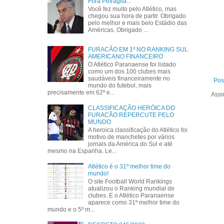
Fora Petraglia...
Você fez muito pelo Atlético, mas
chegou sua hora de partir. Obrigado
pelo melhor e mais belo Estádio das
Américas. Obrigado ...
FURACÃO EM 1º NO RANKING SUL
AMERICANO FINANCEIRO
O Atlético Paranaense foi listado
como um dos 100 clubes mais
saudáveis financeiramente no
Pos
mundo do futebol, mais
precisamente em 62º e...
Assi
CLASSIFICAÇÃO HERÓICA DO
FURACÃO REPERCUTE PELO
MUNDO
A heroica classificação do Atlético foi
motivo de manchetes por vários
jornais da América do Sul e até
mesmo na Espanha. Le...
Atlético é o 31º melhor time do
mundo!
O site Football World Rankings
atualizou o Ranking mundial de
clubes. E o Atlético Paranaense
aparece como 31º melhor time do
mundo e o 5º m...