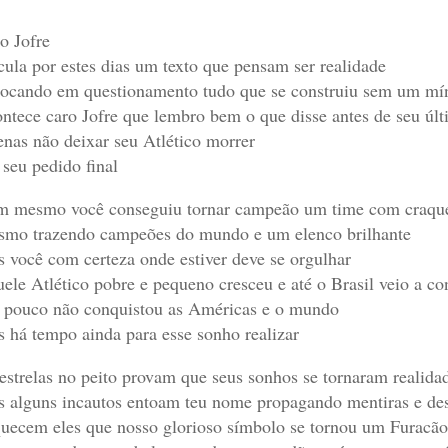
o Jofre
cula por estes dias um texto que pensam ser realidade
ocando em questionamento tudo que se construiu sem um mín
ntece caro Jofre que lembro bem o que disse antes de seu últ
nas não deixar seu Atlético morrer
 seu pedido final
 mesmo você conseguiu tornar campeão um time com craque
mo trazendo campeões do mundo e um elenco brilhante
 você com certeza onde estiver deve se orgulhar
ele Atlético pobre e pequeno cresceu e até o Brasil veio a co
 pouco não conquistou as Américas e o mundo
 há tempo ainda para esse sonho realizar
estrelas no peito provam que seus sonhos se tornaram realida
 alguns incautos entoam teu nome propagando mentiras e de
uecem eles que nosso glorioso símbolo se tornou um Furacão