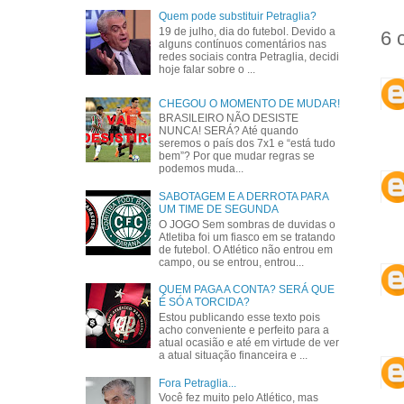
Quem pode substituir Petraglia?
19 de julho, dia do futebol. Devido a
6 
alguns contínuos comentários nas
redes sociais contra Petraglia, decidi
hoje falar sobre o ...
CHEGOU O MOMENTO DE MUDAR!
BRASILEIRO NÃO DESISTE
NUNCA! SERÁ? Até quando
seremos o país dos 7x1 e “está tudo
bem”? Por que mudar regras se
podemos muda...
SABOTAGEM E A DERROTA PARA
UM TIME DE SEGUNDA
O JOGO Sem sombras de duvidas o
Atletiba foi um fiasco em se tratando
de futebol. O Atlético não entrou em
campo, ou se entrou, entrou...
QUEM PAGA A CONTA? SERÁ QUE
É SÓ A TORCIDA?
Estou publicando esse texto pois
acho conveniente e perfeito para a
atual ocasião e até em virtude de ver
a atual situação financeira e ...
Fora Petraglia...
Você fez muito pelo Atlético, mas