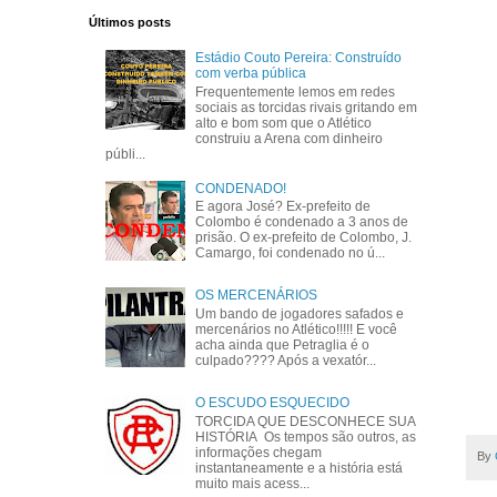
Últimos posts
Estádio Couto Pereira: Construído
com verba pública
Frequentemente lemos em redes
sociais as torcidas rivais gritando em
alto e bom som que o Atlético
construiu a Arena com dinheiro
públi...
CONDENADO!
E agora José? Ex-prefeito de
Colombo é condenado a 3 anos de
prisão. O ex-prefeito de Colombo, J.
Camargo, foi condenado no ú...
OS MERCENÁRIOS
Um bando de jogadores safados e
mercenários no Atlético!!!!! E você
acha ainda que Petraglia é o
culpado???? Após a vexatór...
O ESCUDO ESQUECIDO
TORCIDA QUE DESCONHECE SUA
HISTÓRIA Os tempos são outros, as
informações chegam
By
instantaneamente e a história está
muito mais acess...