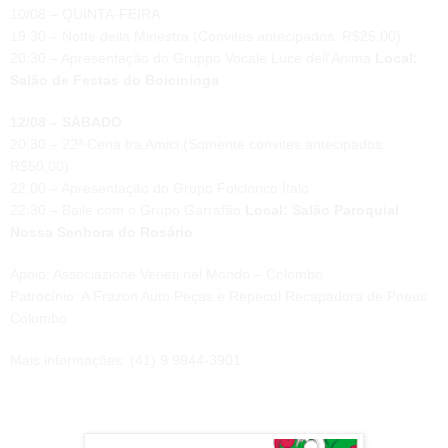
10/08 – QUINTA-FEIRA
19:30 – Notte della Minestra (Convites antecipados: R$25,00)
20:30 – Apresentação do Gruppo Vocale Luce dell’Anima
Local:
Salão de Festas do Boicininga
12/08 – SÁBADO
20:30 – 22ª Cena tra Amici (Somente convites antecipados:
R$50,00)
22:00 – Apresentação do Grupo Folclórico Ítalo
22:30 – Baile com o Grupo Garrafão
Local: Salão Paroquial
Nossa Senhora do Rosário
Apoio: Associazione Veneti nel Mondo – Colombo
Patrocínio: A Frazon Auto Peças e Repecol Recapadora de Pneus
Colombo
Mais informações: (41) 9 9944-3901