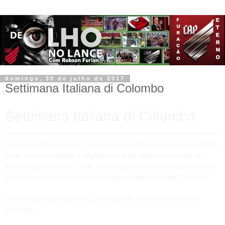
domingo, 30 de julho de 2017
Settimana Italiana di Colombo
Settimana Italiana di Colombo
A semana italiana é um conjunto de eventos que ocorre no mês de
maio. A sua finalidade é difundir os vários aspectos da cultura
italiana (gastronomia, canto, dança, jogos típicos e língua vêneta)
em vários encontros nas comunidades tradicionais de Colombo.
Confira a programação da 11ª edição da Settimana Italiana e
participe!