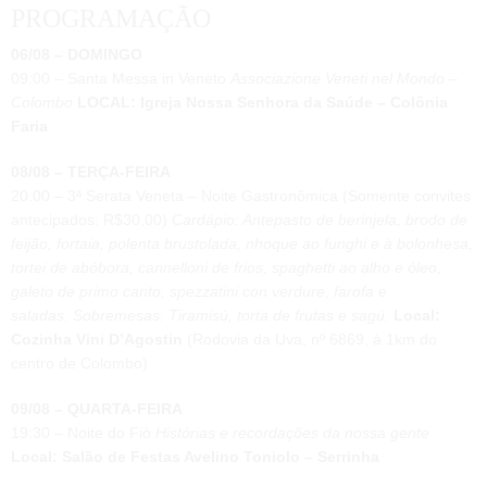
PROGRAMAÇÃO
06/08 – DOMINGO
09:00 – Santa Messa in Veneto
Associazione Veneti nel Mondo –
Colombo
LOCAL: Igreja Nossa Senhora da Saúde – Colônia
Faria
08/08 – TERÇA-FEIRA
20:00 – 3ª Serata Veneta – Noite Gastronômica (Somente convites
antecipados: R$30,00)
Cardápio: Antepasto de berinjela, brodo de
feijão, fortaia, polenta brustolada, nhoque ao funghi e à bolonhesa,
tortei de abóbora, cannelloni de frios, spaghetti ao alho e óleo,
galeto de primo canto, spezzatini con verdure, farofa e
saladas. Sobremesas: Tiramisù, torta de frutas e sagú.
Local:
Cozinha Vini D’Agostin
(Rodovia da Uva, nº 6869, à 1km do
centro de Colombo)
09/08 – QUARTA-FEIRA
19:30 – Noite do Fiò
Histórias e recordações da nossa gente
Local: Salão de Festas Avelino Toniolo – Serrinha