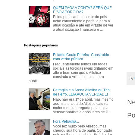
QUEM PAGA A CONTA? SERÁ QUE
É SÓ A TORCIDA?
Estou publicando esse texto pois
acho conveniente e perfeito para a
atual ocasião e até em virtude de ver
a atual situação financeira e ...
Postagens populares
Estádio Couto Pereira: Construído
com verba pública
Frequentemente lemos em redes
sociais as torcidas rivais gritando em
alto e bom som que o Atlético
construiu a Arena com dinheiro
By
públi...
Petraglia e a Arena Atletiba ou Trio
de Ferro. LEIA AQUI A VERDADE!
Não, não era 1º de abril, mas mesmo
Ne
assim a torcida do Atlético caiu na
maior mentira pregada pela mídia
sensacionalista e opositores de P...
Po
Fora Petraglia...
Você fez muito pelo Atlético, mas
chegou sua hora de partir. Obrigado
pelo melhor e mais belo Estádio das