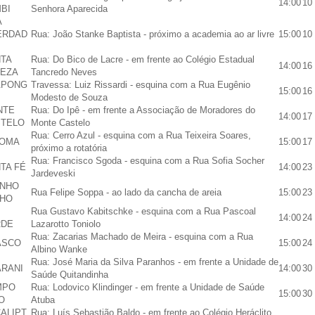
14:00
10
BI
Senhora Aparecida
A
ERDAD
Rua: João Stanke Baptista - próximo a academia ao ar livre
15:00
10
TA
Rua: Do Bico de Lacre - em frente ao Colégio Estadual
14:00
16
EZA
Tancredo Neves
APONG
Travessa: Luiz Rissardi - esquina com a Rua Eugênio
15:00
16
Modesto de Souza
NTE
Rua: Do Ipê - em frente a Associação de Moradores do
14:00
17
TELO
Monte Castelo
Rua: Cerro Azul - esquina com a Rua Teixeira Soares,
LOMA
15:00
17
próximo a rotatória
Rua: Francisco Sgoda - esquina com a Rua Sofia Socher
TA FÉ
14:00
23
Jardeveski
NHO
Rua Felipe Soppa - ao lado da cancha de areia
15:00
23
HO
Rua Gustavo Kabitschke - esquina com a Rua Pascoal
14:00
24
RDE
Lazarotto Toniolo
Rua: Zacarias Machado de Meira - esquina com a Rua
ASCO
15:00
24
Albino Wanke
Rua: José Maria da Silva Paranhos - em frente a Unidade de
RANI
14:00
30
Saúde Quitandinha
MPO
Rua: Lodovico Klindinger - em frente a Unidade de Saúde
15:00
30
O
Atuba
ALIPT
Rua: Luís Sebastião Baldo - em frente ao Colégio Heráclito