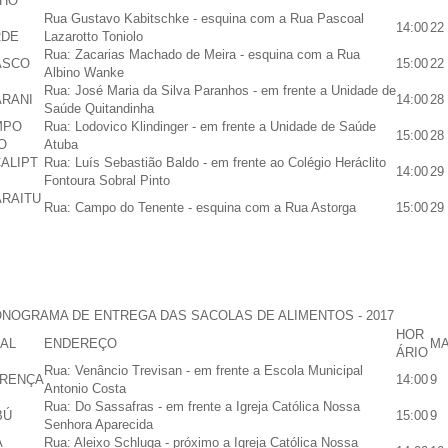
HO
Rua Gustavo Kabitschke - esquina com a Rua Pascoal
14:00
22
RDE
Lazarotto Toniolo
Rua: Zacarias Machado de Meira - esquina com a Rua
ASCO
15:00
22
Albino Wanke
Rua: José Maria da Silva Paranhos - em frente a Unidade de
RANI
14:00
28
Saúde Quitandinha
MPO
Rua: Lodovico Klindinger - em frente a Unidade de Saúde
15:00
28
O
Atuba
ALIPT
Rua: Luís Sebastião Baldo - em frente ao Colégio Heráclito
14:00
29
Fontoura Sobral Pinto
RAITU
Rua: Campo do Tenente - esquina com a Rua Astorga
15:00
29
NOGRAMA DE ENTREGA DAS SACOLAS DE ALIMENTOS - 2017
HOR
AL
ENDEREÇO
M
ÁRIO
Rua: Venâncio Trevisan - em frente a Escola Municipal
RENÇA
14:00
9
Antonio Costa
Rua: Do Sassafras - em frente a Igreja Católica Nossa
BÚ
15:00
9
Senhora Aparecida
A
Rua: Aleixo Schluga - próximo a Igreja Católica Nossa