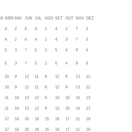
AR
ABRI
MAI
JUN
JUL
AGO
SET
OUT
NOV
DEZ
4
2
6
4
1
4
3
7
5
4
2
6
4
1
4
3
7
5
5
3
7
5
2
5
4
8
6
5
3
7
5
2
5
4
8
6
10
9
12
11
8
12
9
13
12
10
9
12
11
8
12
9
13
12
11
10
13
12
9
13
10
14
13
11
10
13
12
9
13
10
14
13
17
16
20
18
15
19
17
21
19
17
16
20
18
15
19
17
21
19