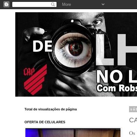
Total de visualizações de página
sá
C
OFERTA DE CELULARES
Os 