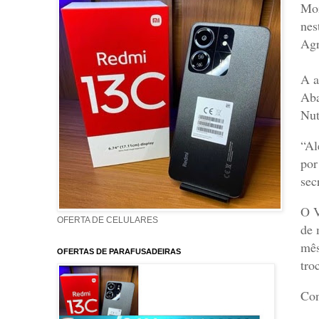
Moi
nes
Agr
A a
Aba
Nut
“Al
por
sec
O V
OFERTA DE CELULARES
de 
mês
OFERTAS DE PARAFUSADEIRAS
tro
Con