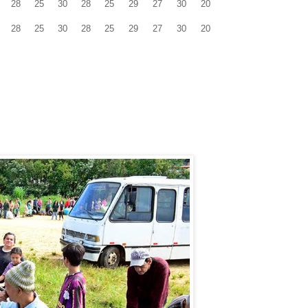
28
25
30
28
25
29
27
30
20
28
25
30
28
25
29
27
30
20