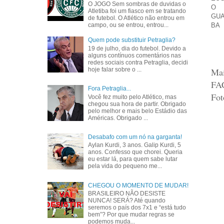
O JOGO Sem sombras de duvidas o
O
Atletiba foi um fiasco em se tratando
GUA
de futebol. O Atlético não entrou em
campo, ou se entrou, entrou...
BA
Quem pode substituir Petraglia?
19 de julho, dia do futebol. Devido a
alguns contínuos comentários nas
redes sociais contra Petraglia, decidi
Mai
hoje falar sobre o ...
FA
Fora Petraglia...
Fot
Você fez muito pelo Atlético, mas
chegou sua hora de partir. Obrigado
pelo melhor e mais belo Estádio das
Américas. Obrigado ...
Desabafo com um nó na garganta!
Aylan Kurdi, 3 anos. Galip Kurdi, 5
anos. Confesso que chorei. Queria
eu estar lá, para quem sabe lutar
pela vida do pequeno me...
CHEGOU O MOMENTO DE MUDAR!
BRASILEIRO NÃO DESISTE
NUNCA! SERÁ? Até quando
seremos o país dos 7x1 e “está tudo
bem”? Por que mudar regras se
podemos muda...