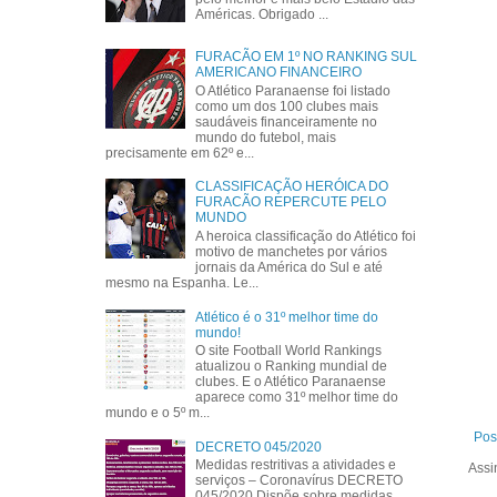
Américas. Obrigado ...
FURACÃO EM 1º NO RANKING SUL
AMERICANO FINANCEIRO
O Atlético Paranaense foi listado
como um dos 100 clubes mais
saudáveis financeiramente no
mundo do futebol, mais
precisamente em 62º e...
CLASSIFICAÇÃO HERÓICA DO
FURACÃO REPERCUTE PELO
MUNDO
A heroica classificação do Atlético foi
motivo de manchetes por vários
jornais da América do Sul e até
mesmo na Espanha. Le...
Atlético é o 31º melhor time do
mundo!
O site Football World Rankings
atualizou o Ranking mundial de
clubes. E o Atlético Paranaense
aparece como 31º melhor time do
mundo e o 5º m...
Pos
DECRETO 045/2020
Medidas restritivas a atividades e
Assi
serviços – Coronavírus DECRETO
045/2020 Dispõe sobre medidas