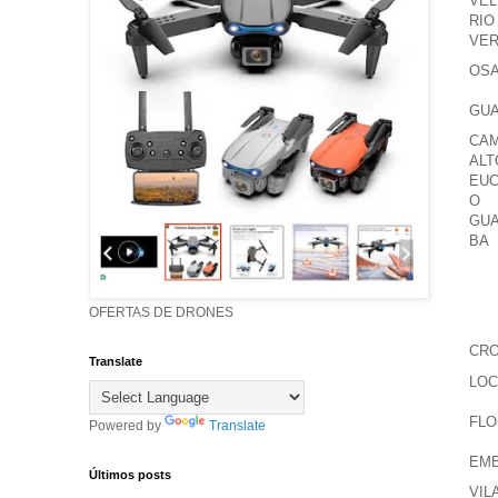
VEL
RIO
VE
OS
GUA
CA
ALT
EUC
O
GUA
BA
OFERTAS DE DRONES
CRO
Translate
LOC
FLO
Powered by
Translate
EM
Últimos posts
VIL