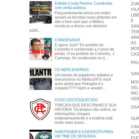
Estádio Couto Pereira: Construído
ZUM
com verba pública
VIL
Frequentemente lemos em redes
LIB
sociais as torcidas rivais gritando em
E
alto e bom som que o Atlético
SAN
construiu a Arena com dinheiro
públi...
TER
AR
CONDENADO!
AS
E agora José? Ex-prefeito de
MO
Colombo é condenado a 3 anos de
prisão. O ex-prefeito de Colombo, J.
CAS
Camargo, foi condenado no ú...
PA
OS MERCENÁRIOS
SAN
Um bando de jogadores safados e
mercenários no Atlético!!!!! E você
MOI
acha ainda que Petraglia é o
VEL
culpado???? Após a vexatór...
RIO
VE
O ESCUDO ESQUECIDO
TORCIDA QUE DESCONHECE SUA
OS
HISTÓRIA Os tempos são outros, as
informações chegam
instantaneamente e a história está
GUA
muito mais acess...
CA
SABOTAGEM E A DERROTA PARA
ALT
UM TIME DE SEGUNDA
EUC