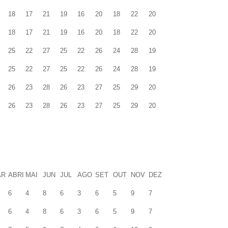
18
17
21
19
16
20
18
22
20
18
17
21
19
16
20
18
22
20
25
22
27
25
22
26
24
28
19
25
22
27
25
22
26
24
28
19
26
23
28
26
23
27
25
29
20
26
23
28
26
23
27
25
29
20
AR
ABRI
MAI
JUN
JUL
AGO
SET
OUT
NOV
DEZ
6
4
8
6
3
6
5
9
7
6
4
8
6
3
6
5
9
7