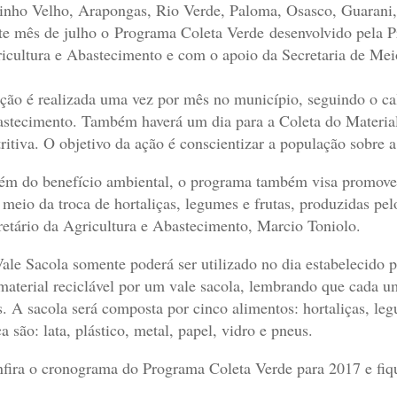
nho Velho, Arapongas, Rio Verde, Paloma, Osasco, Guarani, 
te mês de julho o Programa Coleta Verde desenvolvido pela P
icultura e Abastecimento e com o apoio da Secretaria de Me
ção é realizada uma vez por mês no município, seguindo o c
stecimento. Também haverá um dia para a Coleta do Material 
ritiva. O objetivo da ação é conscientizar a população sobre 
ém do benefício ambiental, o programa também visa promover 
 meio da troca de hortaliças, legumes e frutas, produzidas pelo
retário da Agricultura e Abastecimento, Marcio Toniolo.
ale Sacola somente poderá ser utilizado no dia estabelecido p
material reciclável por um vale sacola, lembrando que cada um
. A sacola será composta por cinco alimentos: hortaliças, legu
ca são: lata, plástico, metal, papel, vidro e pneus.
fira o cronograma do Programa Coleta Verde para 2017 e fiqu