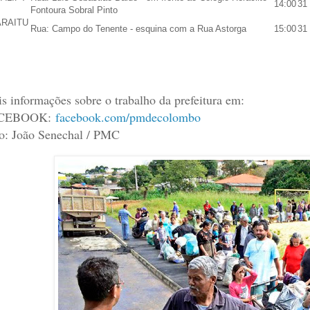
14:00
31
Fontoura Sobral Pinto
RAITU
Rua: Campo do Tenente - esquina com a Rua Astorga
15:00
31
s informações sobre o trabalho da prefeitura em:
CEBOOK:
facebook.com/pmdecolombo
o: João Senechal / PMC