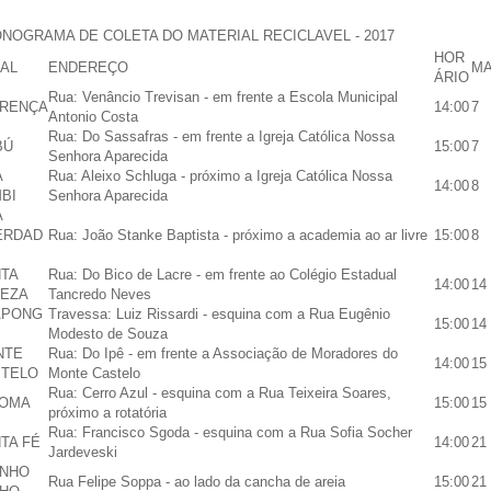
NOGRAMA DE COLETA DO MATERIAL RECICLAVEL - 2017
HOR
AL
ENDEREÇO
M
ÁRIO
Rua: Venâncio Trevisan - em frente a Escola Municipal
RENÇA
14:00
7
Antonio Costa
Rua: Do Sassafras - em frente a Igreja Católica Nossa
BÚ
15:00
7
Senhora Aparecida
A
Rua: Aleixo Schluga - próximo a Igreja Católica Nossa
14:00
8
BI
Senhora Aparecida
A
ERDAD
Rua: João Stanke Baptista - próximo a academia ao ar livre
15:00
8
TA
Rua: Do Bico de Lacre - em frente ao Colégio Estadual
14:00
14
EZA
Tancredo Neves
APONG
Travessa: Luiz Rissardi - esquina com a Rua Eugênio
15:00
14
Modesto de Souza
NTE
Rua: Do Ipê - em frente a Associação de Moradores do
14:00
15
TELO
Monte Castelo
Rua: Cerro Azul - esquina com a Rua Teixeira Soares,
LOMA
15:00
15
próximo a rotatória
Rua: Francisco Sgoda - esquina com a Rua Sofia Socher
TA FÉ
14:00
21
Jardeveski
NHO
Rua Felipe Soppa - ao lado da cancha de areia
15:00
21