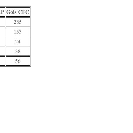
AP
Gols CFC
285
153
24
38
56