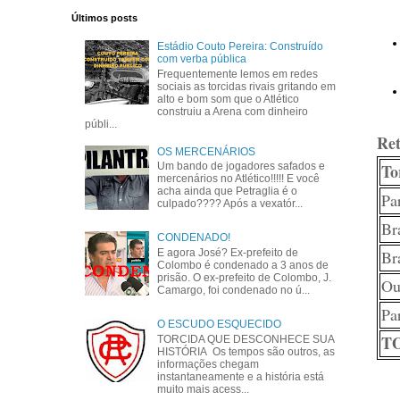
Últimos posts
Estádio Couto Pereira: Construído
com verba pública
Frequentemente lemos em redes
sociais as torcidas rivais gritando em
alto e bom som que o Atlético
construiu a Arena com dinheiro
públi...
Ret
OS MERCENÁRIOS
Um bando de jogadores safados e
To
mercenários no Atlético!!!!! E você
acha ainda que Petraglia é o
Pa
culpado???? Após a vexatór...
Bra
CONDENADO!
E agora José? Ex-prefeito de
Bra
Colombo é condenado a 3 anos de
prisão. O ex-prefeito de Colombo, J.
Ou
Camargo, foi condenado no ú...
Pa
O ESCUDO ESQUECIDO
T
TORCIDA QUE DESCONHECE SUA
HISTÓRIA Os tempos são outros, as
informações chegam
instantaneamente e a história está
muito mais acess...