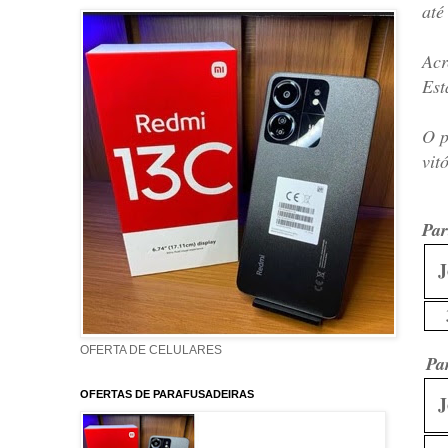
até
Acr
Est
O p
vit
Par
J
OFERTA DE CELULARES
Par
OFERTAS DE PARAFUSADEIRAS
J