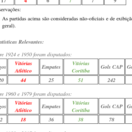
17
4
6
7
7
9
ervações:
As partidas acima são consideradas não-oficiais e de exibiç
geral).
atísticas Relevantes:
re 1924 e 1950 foram disputados:
Vitórias
Vitórias
gos
Empates
Gols CAP
G
Atlético
Coritiba
20
44
25
51
242
re 1960 e 1979 foram disputados:
Vitórias
Vitórias
gos
Empates
Gols CAP
G
Atlético
Coritiba
2
18
36
38
78