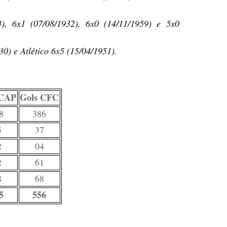
4), 6x1 (07/08/1932), 6x0 (14/11/1959) e 5x0
0) e Atlético 6x5 (15/04/1951).
 CAP
Gols CFC
8
386
5
37
2
04
2
61
8
68
5
556