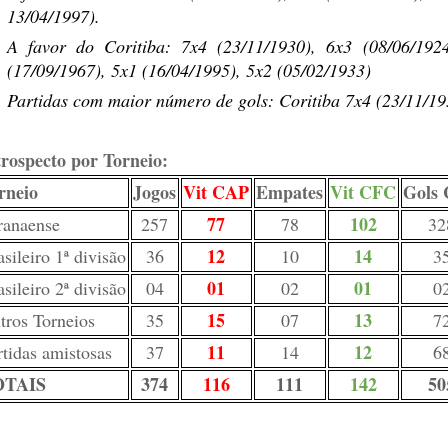
13/04/1997).
A favor do Coritiba: 7x4 (23/11/1930), 6x3 (08/06/192
(17/09/1967), 5x1 (16/04/1995), 5x2 (05/02/1933)
Partidas com maior número de gols: Coritiba 7x4 (23/11/193
rospecto por Torneio:
rneio
Jogos
Vit CAP
Empates
Vit CFC
Gols
77
102
ranaense
257
78
32
12
14
sileiro 1ª divisão
36
10
3
01
01
sileiro 2ª divisão
04
02
0
15
13
tros Torneios
35
07
7
11
12
rtidas amistosas
37
14
6
OTAIS
374
116
111
142
50