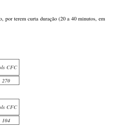
ão, por terem curta duração (20 a 40 minutos, em
ols CFC
270
ols CFC
104