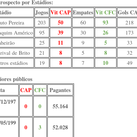
rospecto por Estádios:
tádio
Jogos
Vit CAP
Empates
Vit CFC
Gols C
50
93
uto Pereira
203
60
218
39
26
aquim Américo
95
30
173
11
5
nheirão
25
9
33
8
8
rival de Brito
21
5
32
8
10
tros estádios
19
7
49
ores públicos
ta
CAP
CFC
Pagantes
/12/197
0
0
55.164
/05/199
0
3
52.028