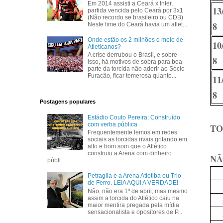
Em 2014 assisti a Ceará x Inter,
13
partida vencida pelo Ceará por 3x1
(Não recordo se brasileiro ou CDB).
8
Neste time do Ceará havia um atlet...
Onde estão os 2 milhões e meio de
10
Atleticanos?
A crise derrubou o Brasil, e sobre
8
isso, há motivos de sobra para boa
parte da torcida não aderir ao Sócio
Furacão, ficar temerosa quanto...
11
8
Postagens populares
Estádio Couto Pereira: Construído
com verba pública
TO
Frequentemente lemos em redes
sociais as torcidas rivais gritando em
alto e bom som que o Atlético
construiu a Arena com dinheiro
NÃ
públi...
Petraglia e a Arena Atletiba ou Trio
de Ferro. LEIA AQUI A VERDADE!
Não, não era 1º de abril, mas mesmo
assim a torcida do Atlético caiu na
maior mentira pregada pela mídia
sensacionalista e opositores de P...