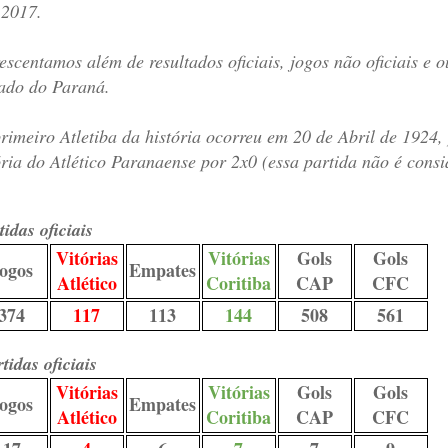
 2017.
escentamos além de resultados oficiais, jogos não oficiais e 
ado do Paraná.
rimeiro Atletiba da história ocorreu em 20 de Abril de 1924
ória do Atlético Paranaense por 2x0 (essa partida não é consi
tidas oficiais
Vitórias
Vitórias
Gols
Gols
ogos
Empates
Atlético
Coritiba
CAP
CFC
374
117
113
144
508
561
tidas oficiais
Vitórias
Vitórias
Gols
Gols
ogos
Empates
Atlético
Coritiba
CAP
CFC