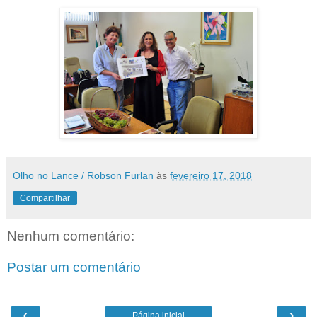
Olho no Lance / Robson Furlan
às
fevereiro 17, 2018
Compartilhar
Nenhum comentário:
Postar um comentário
‹
›
Página inicial