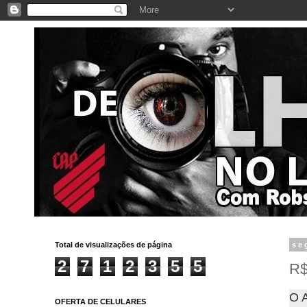
Total de visualizações de página
se
2
7
1
2
3
5
5
R$
O A
OFERTA DE CELULARES