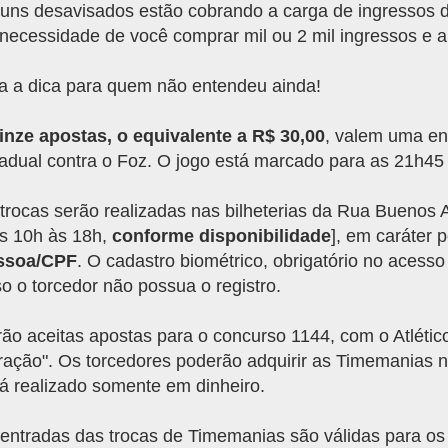
uns desavisados estão cobrando a carga de ingressos di
necessidade de você comprar mil ou 2 mil ingressos e a
a a dica para quem não entendeu ainda!
nze apostas, o equivalente a R$ 30,00
, valem uma en
adual contra o Foz. O jogo está marcado para as 21h45 d
trocas serão realizadas nas bilheterias da Rua Buenos Ai
s 10h às 18h,
conforme disponibilidade
], em caráter p
ssoa/CPF
. O cadastro biométrico, obrigatório no acesso
o o torcedor não possua o registro.
ão aceitas apostas para o concurso 1144, com o Atlét
ação". Os torcedores poderão adquirir as Timemanias n
á realizado somente em dinheiro.
entradas das trocas de Timemanias são válidas para os S