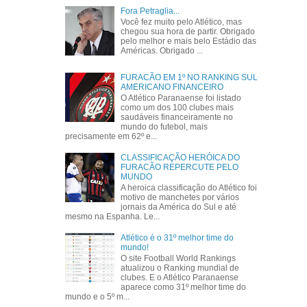
Fora Petraglia...
Você fez muito pelo Atlético, mas
chegou sua hora de partir. Obrigado
pelo melhor e mais belo Estádio das
Américas. Obrigado ...
FURACÃO EM 1º NO RANKING SUL
AMERICANO FINANCEIRO
O Atlético Paranaense foi listado
como um dos 100 clubes mais
saudáveis financeiramente no
mundo do futebol, mais
precisamente em 62º e...
CLASSIFICAÇÃO HERÓICA DO
FURACÃO REPERCUTE PELO
MUNDO
A heroica classificação do Atlético foi
motivo de manchetes por vários
jornais da América do Sul e até
mesmo na Espanha. Le...
Atlético é o 31º melhor time do
mundo!
O site Football World Rankings
atualizou o Ranking mundial de
clubes. E o Atlético Paranaense
aparece como 31º melhor time do
mundo e o 5º m...