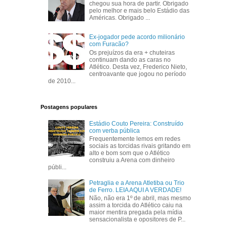
chegou sua hora de partir. Obrigado
pelo melhor e mais belo Estádio das
Américas. Obrigado ...
Ex-jogador pede acordo milionário
com Furacão?
Os prejuízos da era + chuteiras
continuam dando as caras no
Atlético. Desta vez, Frederico Nieto,
centroavante que jogou no período
de 2010...
Postagens populares
Estádio Couto Pereira: Construído
com verba pública
Frequentemente lemos em redes
sociais as torcidas rivais gritando em
alto e bom som que o Atlético
construiu a Arena com dinheiro
públi...
Petraglia e a Arena Atletiba ou Trio
de Ferro. LEIA AQUI A VERDADE!
Não, não era 1º de abril, mas mesmo
assim a torcida do Atlético caiu na
maior mentira pregada pela mídia
sensacionalista e opositores de P...