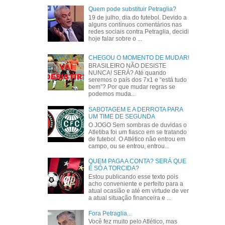
Quem pode substituir Petraglia?
19 de julho, dia do futebol. Devido a
alguns contínuos comentários nas
redes sociais contra Petraglia, decidi
hoje falar sobre o ...
CHEGOU O MOMENTO DE MUDAR!
BRASILEIRO NÃO DESISTE
NUNCA! SERÁ? Até quando
seremos o país dos 7x1 e “está tudo
bem”? Por que mudar regras se
podemos muda...
SABOTAGEM E A DERROTA PARA
UM TIME DE SEGUNDA
O JOGO Sem sombras de duvidas o
Atletiba foi um fiasco em se tratando
de futebol. O Atlético não entrou em
campo, ou se entrou, entrou...
QUEM PAGA A CONTA? SERÁ QUE
É SÓ A TORCIDA?
Estou publicando esse texto pois
acho conveniente e perfeito para a
atual ocasião e até em virtude de ver
a atual situação financeira e ...
Fora Petraglia...
Você fez muito pelo Atlético, mas