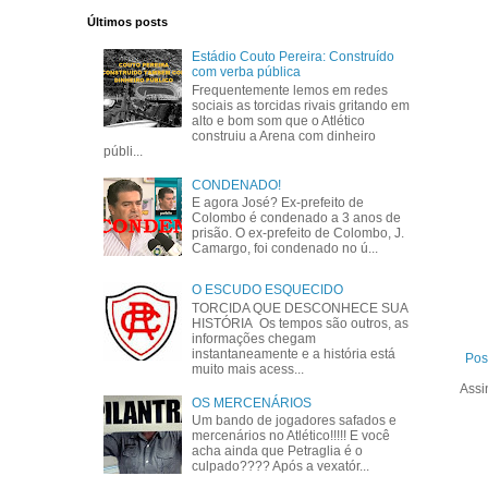
Últimos posts
Estádio Couto Pereira: Construído
com verba pública
Frequentemente lemos em redes
sociais as torcidas rivais gritando em
alto e bom som que o Atlético
construiu a Arena com dinheiro
públi...
CONDENADO!
E agora José? Ex-prefeito de
Colombo é condenado a 3 anos de
prisão. O ex-prefeito de Colombo, J.
Camargo, foi condenado no ú...
O ESCUDO ESQUECIDO
TORCIDA QUE DESCONHECE SUA
HISTÓRIA Os tempos são outros, as
informações chegam
instantaneamente e a história está
Pos
muito mais acess...
Assi
OS MERCENÁRIOS
Um bando de jogadores safados e
mercenários no Atlético!!!!! E você
acha ainda que Petraglia é o
culpado???? Após a vexatór...