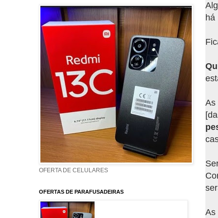
Alg
há 
Fic
Qui
est
As 
[da
pe
cas
Ser
OFERTA DE CELULARES
Cor
ser
OFERTAS DE PARAFUSADEIRAS
As 