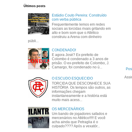
Últimos posts
Estádio Couto Pereira: Construído
com verba pública
Frequentemente lemos em redes
sociais as torcidas rivais gritando em
alto e bom som que o Atlético
construiu a Arena com dinheiro
públi...
CONDENADO!
E agora José? Ex-prefeito de
Colombo é condenado a 3 anos de
prisão. O ex-prefeito de Colombo, J.
Camargo, foi condenado no ú...
Pos
Assi
O ESCUDO ESQUECIDO
TORCIDA QUE DESCONHECE SUA
HISTÓRIA Os tempos são outros, as
informações chegam
instantaneamente e a história está
muito mais acess...
OS MERCENÁRIOS
Um bando de jogadores safados e
mercenários no Atlético!!!!! E você
acha ainda que Petraglia é o
culpado???? Após a vexatór...