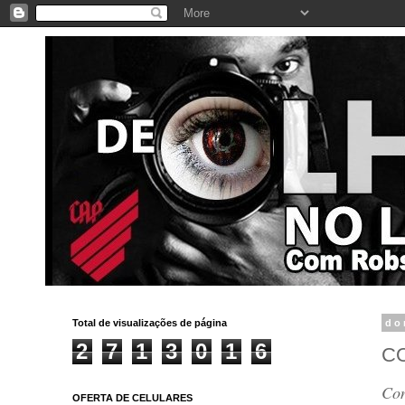
Total de visualizações de página
do
2
7
1
3
0
1
6
CO
Con
OFERTA DE CELULARES