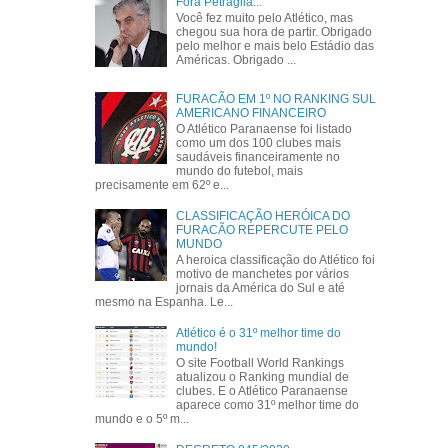
Fora Petraglia...
Você fez muito pelo Atlético, mas
chegou sua hora de partir. Obrigado
pelo melhor e mais belo Estádio das
Américas. Obrigado ...
FURACÃO EM 1º NO RANKING SUL
AMERICANO FINANCEIRO
O Atlético Paranaense foi listado
como um dos 100 clubes mais
saudáveis financeiramente no
mundo do futebol, mais
precisamente em 62º e...
CLASSIFICAÇÃO HERÓICA DO
FURACÃO REPERCUTE PELO
MUNDO
A heroica classificação do Atlético foi
motivo de manchetes por vários
jornais da América do Sul e até
mesmo na Espanha. Le...
Atlético é o 31º melhor time do
mundo!
O site Football World Rankings
atualizou o Ranking mundial de
clubes. E o Atlético Paranaense
aparece como 31º melhor time do
mundo e o 5º m...