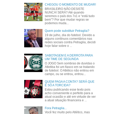
CHEGOU O MOMENTO DE MUDAR!
BRASILEIRO NÃO DESISTE
NUNCA! SERÁ? Até quando
seremos o país dos 7x1 e “está tudo
bem”? Por que mudar regras se
podemos muda...
Quem pode substituir Petraglia?
19 de julho, dia do futebol. Devido a
alguns contínuos comentários nas
redes sociais contra Petraglia, decidi
hoje falar sobre o ...
SABOTAGEM E A DERROTA PARA
UM TIME DE SEGUNDA
O JOGO Sem sombras de duvidas o
Atletiba foi um fiasco em se tratando
de futebol. O Atlético não entrou em
campo, ou se entrou, entrou...
QUEM PAGA A CONTA? SERÁ QUE
É SÓ A TORCIDA?
Estou publicando esse texto pois
acho conveniente e perfeito para a
atual ocasião e até em virtude de ver
a atual situação financeira e ...
Fora Petraglia...
Você fez muito pelo Atlético, mas