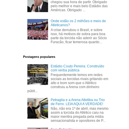
chegou sua hora de partir. Obrigado
pelo melhor e mais belo Estádio das
Américas. Obrigado ...
Onde estão os 2 milhões e meio de
Atleticanos?
A crise derrubou o Brasil, e sobre
isso, há motivos de sobra para boa
parte da torcida não aderir ao Sócio
Furacão, ficar temerosa quanto...
Postagens populares
Estádio Couto Pereira: Construído
com verba pública
Frequentemente lemos em redes
sociais as torcidas rivais gritando em
alto e bom som que o Atlético
construiu a Arena com dinheiro
públi...
Petraglia e a Arena Atletiba ou Trio
de Ferro. LEIA AQUI A VERDADE!
Não, não era 1º de abril, mas mesmo
assim a torcida do Atlético caiu na
maior mentira pregada pela mídia
sensacionalista e opositores de P...