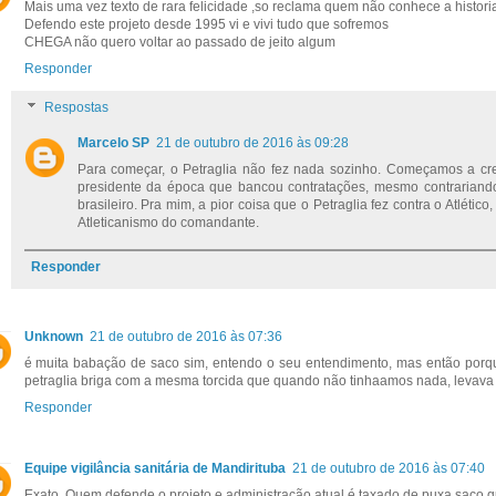
Mais uma vez texto de rara felicidade ,so reclama quem não conhece a historia
Defendo este projeto desde 1995 vi e vivi tudo que sofremos
CHEGA não quero voltar ao passado de jeito algum
Responder
Respostas
Marcelo SP
21 de outubro de 2016 às 09:28
Para começar, o Petraglia não fez nada sozinho. Começamos a cres
presidente da época que bancou contratações, mesmo contrariando
brasileiro. Pra mim, a pior coisa que o Petraglia fez contra o Atlético,
Atleticanismo do comandante.
Responder
Unknown
21 de outubro de 2016 às 07:36
é muita babação de saco sim, entendo o seu entendimento, mas então porque 
petraglia briga com a mesma torcida que quando não tinhaamos nada, levava o
Responder
Equipe vigilância sanitária de Mandirituba
21 de outubro de 2016 às 07:40
Exato. Quem defende o projeto e administração atual é taxado de puxa saco,q