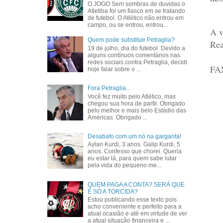
O JOGO Sem sombras de duvidas o
Atletiba foi um fiasco em se tratando
de futebol. O Atlético não entrou em
campo, ou se entrou, entrou...
A v
Quem pode substituir Petraglia?
Rea
19 de julho, dia do futebol. Devido a
alguns contínuos comentários nas
redes sociais contra Petraglia, decidi
FA
hoje falar sobre o ...
Fora Petraglia...
Você fez muito pelo Atlético, mas
chegou sua hora de partir. Obrigado
pelo melhor e mais belo Estádio das
Américas. Obrigado ...
Desabafo com um nó na garganta!
Aylan Kurdi, 3 anos. Galip Kurdi, 5
anos. Confesso que chorei. Queria
eu estar lá, para quem sabe lutar
pela vida do pequeno me...
QUEM PAGA A CONTA? SERÁ QUE
É SÓ A TORCIDA?
Estou publicando esse texto pois
acho conveniente e perfeito para a
atual ocasião e até em virtude de ver
a atual situação financeira e ...