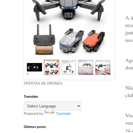
A ú
rec
jun
nos
Ago
dom
OFERTAS DE DRONES
Não
clu
Translate
Voc
Powered by
Translate
ven
Últimos posts
vá 