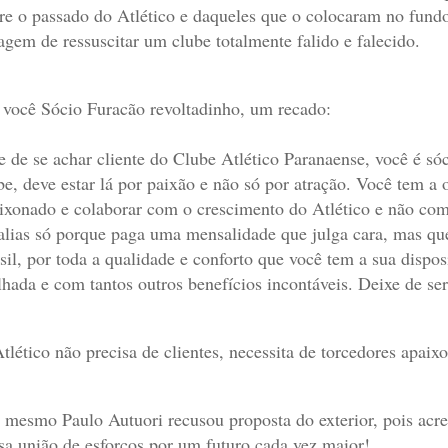
re o passado do Atlético e daqueles que o colocaram no fund
agem de ressuscitar um clube totalmente falido e falecido.
 você Sócio Furacão revoltadinho, um recado:
e de se achar cliente do
C
lube Atlético Paranaense, você é só
be, deve estar lá por paixão e não só por atração. Você tem a
ixonado e colaborar com o crescimento do Atlético e não com
alias só porque paga uma mensalidade que julga cara, mas que
sil, por toda a qualidade e conforto que você tem a sua dispo
hada e com tantos outros benefícios incontáveis. Deixe de ser
tlético não precisa de clientes, necessita de torcedores apai
 mesmo Paulo Autuori recusou proposta do exterior, pois acredi
sa união de esforços por um futuro cada vez maior!