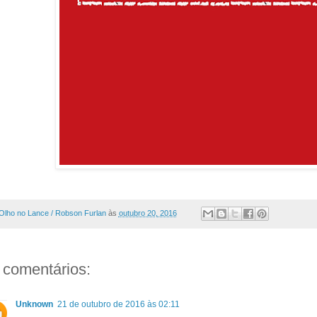
Olho no Lance / Robson Furlan
às
outubro 20, 2016
 comentários:
Unknown
21 de outubro de 2016 às 02:11