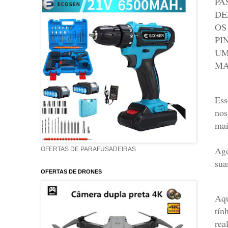
PA
DE
OS
PI
UM
MA
Ess
nos
mai
Ago
OFERTAS DE PARAFUSADEIRAS
sua
OFERTAS DE DRONES
Aqu
tín
rea