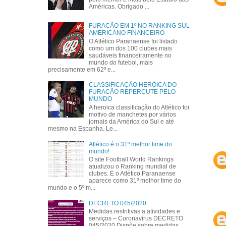
Américas. Obrigado ...
FURACÃO EM 1º NO RANKING SUL
AMERICANO FINANCEIRO
O Atlético Paranaense foi listado
como um dos 100 clubes mais
saudáveis financeiramente no
mundo do futebol, mais
precisamente em 62º e...
CLASSIFICAÇÃO HERÓICA DO
FURACÃO REPERCUTE PELO
MUNDO
A heroica classificação do Atlético foi
motivo de manchetes por vários
jornais da América do Sul e até
mesmo na Espanha. Le...
Atlético é o 31º melhor time do
mundo!
O site Football World Rankings
atualizou o Ranking mundial de
clubes. E o Atlético Paranaense
aparece como 31º melhor time do
mundo e o 5º m...
DECRETO 045/2020
Medidas restritivas a atividades e
serviços – Coronavírus DECRETO
045/2020 Dispõe sobre medidas