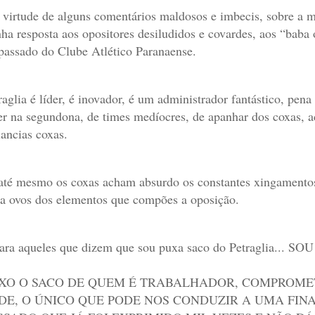
m
virtude
de alguns comentários maldosos e imbecis, sobre a 
ha resposta aos opositores desiludidos e covardes, aos “baba 
passado do Clube Atlético Paranaense.
raglia é líder, é inovador, é um administrador fantástico, pena
er na segundona, de times medíocres, de apanhar dos coxas, 
ancias coxas.
até mesmo os coxas acham absurdo os constantes xingamentos
a ovos dos elementos que compões a oposição.
ara aqueles que dizem que sou puxa saco do Petraglia... S
XO O SACO DE QUEM É TRABALHADOR, COMPROMET
DE, O ÚNICO QUE PODE NOS CONDUZIR A UMA FIN