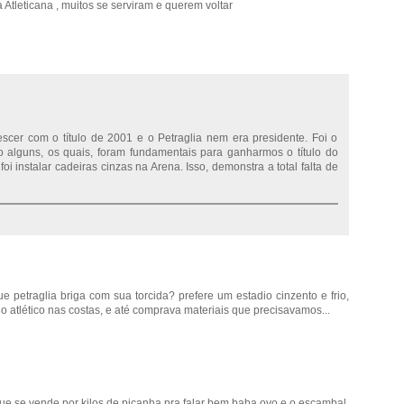
 Atleticana , muitos se serviram e querem voltar
cer com o título de 2001 e o Petraglia nem era presidente. Foi o
 alguns, os quais, foram fundamentais para ganharmos o título do
 foi instalar cadeiras cinzas na Arena. Isso, demonstra a total falta de
petraglia briga com sua torcida? prefere um estadio cinzento e frio,
 atlético nas costas, e até comprava materiais que precisavamos...
ue se vende por kilos de picanha pra falar bem,baba ovo e o escambal.