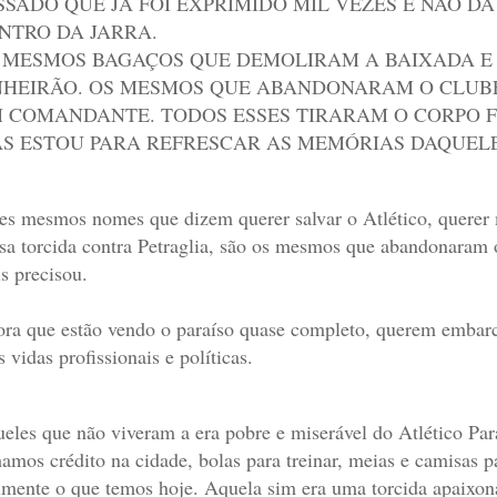
SSADO QUE JÁ FOI EXPRIMIDO MIL VEZES E NÃO D
NTRO DA JARRA.
 MESMOS BAGAÇOS QUE DEMOLIRAM A BAIXADA E
NHEIRÃO. OS MESMOS QUE ABANDONARAM O CLUBE
 COMANDANTE. TODOS ESSES TIRARAM O CORPO F
S ESTOU PARA REFRESCAR AS MEMÓRIAS DAQUELE
es mesmos nomes que dizem querer salvar o Atlético, querer
sa torcida contra Petraglia, são os mesmos que abandonaram o
s precisou.
ra que estão vendo o paraíso quase completo, querem embar
s vidas profissionais e políticas.
eles que não viveram a era pobre e miserável do Atlético Par
hamos crédito na cidade, bolas para treinar, meias e camisas p
lmente o que temos hoje. Aquela sim era uma torcida apaixon