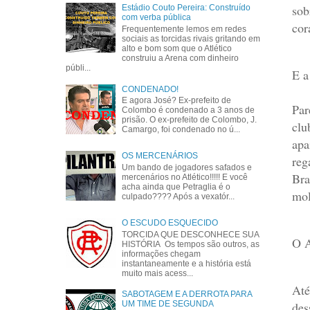
sob
Estádio Couto Pereira: Construído
com verba pública
cor
Frequentemente lemos em redes
sociais as torcidas rivais gritando em
alto e bom som que o Atlético
construiu a Arena com dinheiro
públi...
E a
CONDENADO!
E agora José? Ex-prefeito de
Par
Colombo é condenado a 3 anos de
prisão. O ex-prefeito de Colombo, J.
clu
Camargo, foi condenado no ú...
apa
OS MERCENÁRIOS
reg
Um bando de jogadores safados e
Bra
mercenários no Atlético!!!!! E você
acha ainda que Petraglia é o
mol
culpado???? Após a vexatór...
O ESCUDO ESQUECIDO
TORCIDA QUE DESCONHECE SUA
O A
HISTÓRIA Os tempos são outros, as
informações chegam
instantaneamente e a história está
muito mais acess...
Até
SABOTAGEM E A DERROTA PARA
des
UM TIME DE SEGUNDA