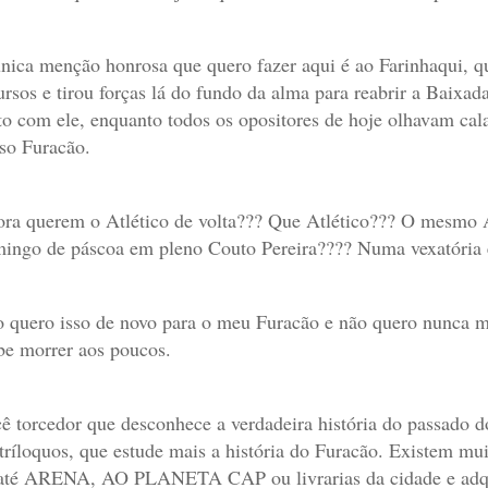
nica menção honrosa que quero fazer aqui é ao Farinhaqui, q
ursos e tirou forças lá do fundo da alma para reabrir a Baixa
to com ele, enquanto todos os opositores de hoje olhavam cal
so Furacão.
ra querem o Atlético de volta??? Que Atlético??? O mesmo 
ingo de páscoa em pleno Couto Pereira???? Numa vexatória e
 quero isso de novo para o meu Furacão e não quero nunca m
be morrer aos poucos.
ê torcedor que desconhece a verdadeira história do passado d
tríloquos, que estude mais a história do Furacão. Existem muit
até ARENA, AO PLANETA CAP ou livrarias da cidade e adquir