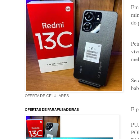
E
min
do 
Pet
viv
mel
Se 
bab
OFERTA DE CELULARES
E p
OFERTAS DE PARAFUSADEIRAS
PU
PO