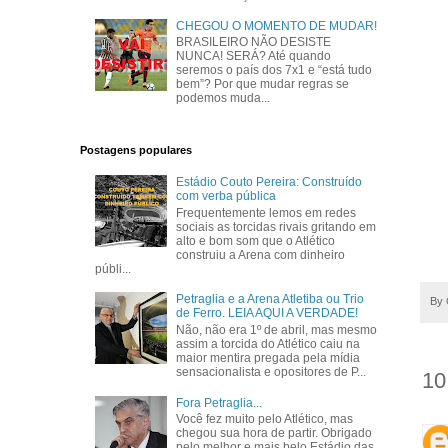
CHEGOU O MOMENTO DE MUDAR!
BRASILEIRO NÃO DESISTE
NUNCA! SERÁ? Até quando
seremos o país dos 7x1 e “está tudo
bem”? Por que mudar regras se
podemos muda...
Postagens populares
Estádio Couto Pereira: Construído
com verba pública
Frequentemente lemos em redes
sociais as torcidas rivais gritando em
alto e bom som que o Atlético
construiu a Arena com dinheiro
públi...
Petraglia e a Arena Atletiba ou Trio
By
de Ferro. LEIA AQUI A VERDADE!
Não, não era 1º de abril, mas mesmo
assim a torcida do Atlético caiu na
maior mentira pregada pela mídia
sensacionalista e opositores de P...
10
Fora Petraglia...
Você fez muito pelo Atlético, mas
chegou sua hora de partir. Obrigado
pelo melhor e mais belo Estádio das