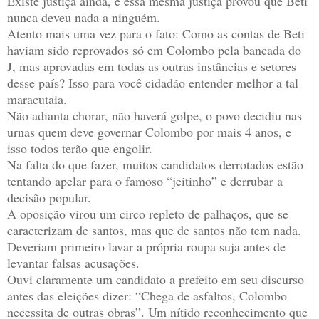
Existe justiça ainda, e essa mesma justiça provou que Beti
nunca deveu nada a ninguém.
Atento mais uma vez para o fato: Como as contas de Beti
haviam sido reprovados só em Colombo pela bancada do
J, mas aprovadas em todas as outras instâncias e setores
desse país? Isso para você cidadão entender melhor a tal
maracutaia.
Não adianta chorar, não haverá golpe, o povo decidiu nas
urnas quem deve governar Colombo por mais 4 anos, e
isso todos terão que engolir.
Na falta do que fazer, muitos candidatos derrotados estão
tentando apelar para o famoso “jeitinho” e derrubar a
decisão popular.
A oposição virou um circo repleto de palhaços, que se
caracterizam de santos, mas que de santos não tem nada.
Deveriam primeiro lavar a própria roupa suja antes de
levantar falsas acusações.
Ouvi claramente um candidato a prefeito em seu discurso
antes das eleições dizer: “Chega de asfaltos, Colombo
necessita de outras obras”. Um nítido reconhecimento que