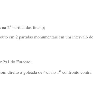
a
 na 2
partida das finais);
Couto em 2 partidas monumentais em um intervalo de
or 2x1 do Furacão;
o
com direito a goleada de 4x1 no 1
confronto contra