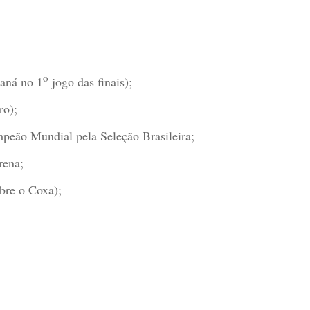
o
aná no 1
jogo das finais);
ro);
peão Mundial pela Seleção Brasileira;
rena;
bre o Coxa);