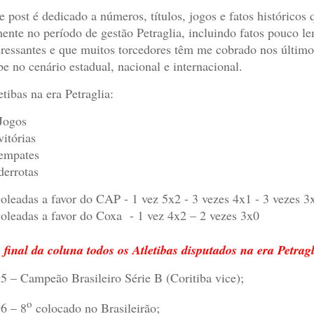
e post é dedicado a números, títulos, jogos e fatos histórico
ente no período de gestão Petraglia, incluindo fatos pouco 
eressantes e que muitos torcedores têm me cobrado nos últim
be no cenário estadual, nacional e internacional.
etibas na era Petraglia:
Jogos
vitórias
empates
derrotas
oleadas a favor do CAP - 1 vez 5x2 - 3 vezes 4x1 - 3 vezes 3
oleadas a favor do Coxa
- 1 vez 4x2 – 2 vezes 3x0
 final da coluna todos os Atletibas disputados na era Petragl
5 – Campeão Brasileiro Série B (Coritiba vice);
o
6 – 8
colocado no Brasileirão;