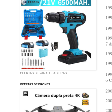
199
199
199
199
7 d
199
199
199
OFERTAS DE PARAFUSADEIRAS
o C
OFERTAS DE DRONES
200
200
200