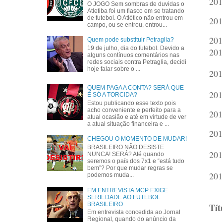
201
O JOGO Sem sombras de duvidas o
Atletiba foi um fiasco em se tratando
de futebol. O Atlético não entrou em
201
campo, ou se entrou, entrou...
201
Quem pode substituir Petraglia?
19 de julho, dia do futebol. Devido a
201
alguns contínuos comentários nas
redes sociais contra Petraglia, decidi
hoje falar sobre o ...
201
QUEM PAGA A CONTA? SERÁ QUE
201
É SÓ A TORCIDA?
Estou publicando esse texto pois
acho conveniente e perfeito para a
201
atual ocasião e até em virtude de ver
a atual situação financeira e ...
201
CHEGOU O MOMENTO DE MUDAR!
BRASILEIRO NÃO DESISTE
201
NUNCA! SERÁ? Até quando
seremos o país dos 7x1 e “está tudo
bem”? Por que mudar regras se
201
podemos muda...
EM ENTREVISTA MCP EXIGE
SERIEDADE AO FUTEBOL
BRASILEIRO
Tít
Em entrevista concedida ao Jornal
Regional, quando do anúncio da