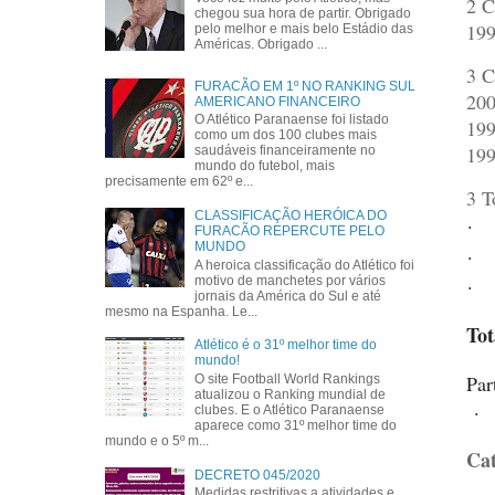
2 C
chegou sua hora de partir. Obrigado
199
pelo melhor e mais belo Estádio das
Américas. Obrigado ...
3 C
FURACÃO EM 1º NO RANKING SUL
200
AMERICANO FINANCEIRO
O Atlético Paranaense foi listado
199
como um dos 100 clubes mais
199
saudáveis financeiramente no
mundo do futebol, mais
precisamente em 62º e...
3 T
CLASSIFICAÇÃO HERÓICA DO
·
FURACÃO REPERCUTE PELO
MUNDO
·
A heroica classificação do Atlético foi
motivo de manchetes por vários
·
jornais da América do Sul e até
mesmo na Espanha. Le...
Tot
Atlético é o 31º melhor time do
mundo!
Par
O site Football World Rankings
atualizou o Ranking mundial de
·
clubes. E o Atlético Paranaense
aparece como 31º melhor time do
mundo e o 5º m...
Cat
DECRETO 045/2020
Medidas restritivas a atividades e