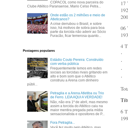
17 
COPACOL como nova parceira do
Clube Atlético Paranaense, Mario Celso Petra...
192
Onde estão os 2 milhões e meio de
200
Atleticanos?
A crise derrubou o Brasil, e sobre
06 
isso, há motivos de sobra para boa
parte da torcida não aderir ao Sócio
193
Furacão, ficar temerosa quanto...
4 T
Postagens populares
·
·
Estádio Couto Pereira: Construído
com verba pública
·
Frequentemente lemos em redes
sociais as torcidas rivais gritando em
·
alto e bom som que o Atlético
construiu a Arena com dinheiro
públi...
Tot
Petraglia e a Arena Atletiba ou Trio
de Ferro. LEIA AQUI A VERDADE!
Tít
Não, não era 1º de abril, mas mesmo
assim a torcida do Atlético caiu na
maior mentira pregada pela mídia
6 T
sensacionalista e opositores de P...
199
Fora Petraglia...
Você fez muito pelo Atlético, mas