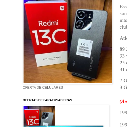
Ess
som
int
clu
Atl
89 
33 
25 
31 
7 G
3 G
OFERTA DE CELULARES
(Ao
OFERTAS DE PARAFUSADEIRAS
199
199