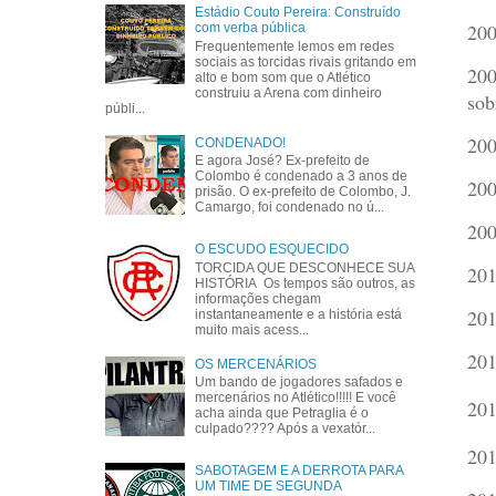
Estádio Couto Pereira: Construído
200
com verba pública
Frequentemente lemos em redes
sociais as torcidas rivais gritando em
200
alto e bom som que o Atlético
construiu a Arena com dinheiro
sob
públi...
200
CONDENADO!
E agora José? Ex-prefeito de
Colombo é condenado a 3 anos de
200
prisão. O ex-prefeito de Colombo, J.
Camargo, foi condenado no ú...
200
O ESCUDO ESQUECIDO
TORCIDA QUE DESCONHECE SUA
201
HISTÓRIA Os tempos são outros, as
informações chegam
201
instantaneamente e a história está
muito mais acess...
201
OS MERCENÁRIOS
Um bando de jogadores safados e
mercenários no Atlético!!!!! E você
201
acha ainda que Petraglia é o
culpado???? Após a vexatór...
201
SABOTAGEM E A DERROTA PARA
UM TIME DE SEGUNDA