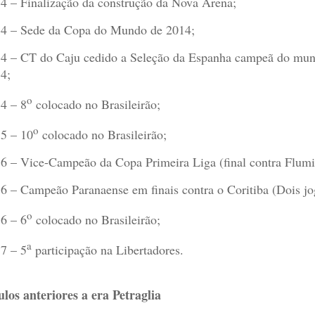
4 – Finalização da construção da Nova Arena;
4 – Sede da Copa do Mundo de 2014;
4 – CT do Caju cedido a Seleção da Espanha campeã do mun
4;
o
4 – 8
colocado no Brasileirão;
o
5 – 10
colocado no Brasileirão;
6 – Vice-Campeão da Copa Primeira Liga (final contra Flumi
6 – Campeão Paranaense em finais contra o Coritiba (Dois jog
o
6 – 6
colocado no Brasileirão;
a
7 – 5
participação na Libertadores.
ulos anteriores a era Petraglia