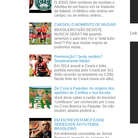
O JOGO Sem sombras de duvidas o
Atletiba foi um fiasco em se tratando
de futebol. O Atlético não entrou em
campo, ou se entrou, entrou...
CHEGOU O MOMENTO DE MUDAR!
BRASILEIRO NÃO DESISTE
Link
NUNCA! SERÁ? Até quando
seremos o país dos 7x1 e “está tudo
bem”? Por que mudar regras se
podemos muda...
Premonição? Sexto sentido?
Simplesmente Nikão!
Em 2014 assisti a Ceará x Inter,
partida vencida pelo Ceará por 3x1
(Não recordo se brasileiro ou CDB).
Neste time do Ceará havia um atlet...
De Coxa à Paquitas: As origens dos
apelidos do Coritiba e sua torcida
Você deve saber a razão do torcedor
“coritibano” ser conhecido por Coxa
ou Coxa Branca ou Paquita. Se não
souber, abaixo poderá a...
EM ENTREVISTA MCP EXIGE
SERIEDADE AO FUTEBOL
BRASILEIRO
Em entrevista concedida ao Jornal