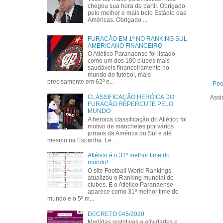
chegou sua hora de partir. Obrigado
pelo melhor e mais belo Estádio das
Américas. Obrigado ...
FURACÃO EM 1º NO RANKING SUL
AMERICANO FINANCEIRO
O Atlético Paranaense foi listado
como um dos 100 clubes mais
saudáveis financeiramente no
mundo do futebol, mais
precisamente em 62º e...
Pos
CLASSIFICAÇÃO HERÓICA DO
Assi
FURACÃO REPERCUTE PELO
MUNDO
A heroica classificação do Atlético foi
motivo de manchetes por vários
jornais da América do Sul e até
mesmo na Espanha. Le...
Atlético é o 31º melhor time do
mundo!
O site Football World Rankings
atualizou o Ranking mundial de
clubes. E o Atlético Paranaense
aparece como 31º melhor time do
mundo e o 5º m...
DECRETO 045/2020
Medidas restritivas a atividades e