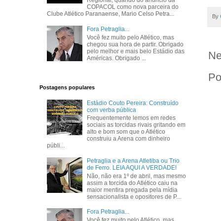
Regional, quando do anúncio da
COPACOL como nova parceira do
Clube Atlético Paranaense, Mario Celso Petra...
By
Fora Petraglia...
Você fez muito pelo Atlético, mas
chegou sua hora de partir. Obrigado
pelo melhor e mais belo Estádio das
Ne
Américas. Obrigado ...
Po
Postagens populares
Estádio Couto Pereira: Construído
com verba pública
Frequentemente lemos em redes
sociais as torcidas rivais gritando em
alto e bom som que o Atlético
construiu a Arena com dinheiro
públi...
Petraglia e a Arena Atletiba ou Trio
de Ferro. LEIA AQUI A VERDADE!
Não, não era 1º de abril, mas mesmo
assim a torcida do Atlético caiu na
maior mentira pregada pela mídia
sensacionalista e opositores de P...
Fora Petraglia...
Você fez muito pelo Atlético, mas