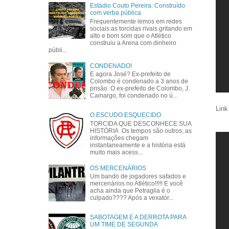
Estádio Couto Pereira: Construído
com verba pública
Frequentemente lemos em redes
sociais as torcidas rivais gritando em
alto e bom som que o Atlético
construiu a Arena com dinheiro
públi...
CONDENADO!
E agora José? Ex-prefeito de
Colombo é condenado a 3 anos de
prisão. O ex-prefeito de Colombo, J.
Camargo, foi condenado no ú...
Link
O ESCUDO ESQUECIDO
TORCIDA QUE DESCONHECE SUA
HISTÓRIA Os tempos são outros, as
informações chegam
instantaneamente e a história está
muito mais acess...
OS MERCENÁRIOS
Um bando de jogadores safados e
mercenários no Atlético!!!!! E você
acha ainda que Petraglia é o
culpado???? Após a vexatór...
SABOTAGEM E A DERROTA PARA
UM TIME DE SEGUNDA