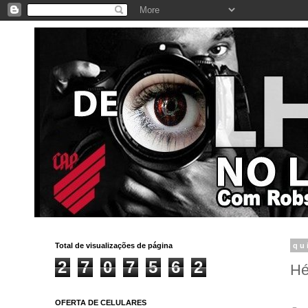
Total de visualizações de página
qu
2
7
0
7
5
6
2
Hé
OFERTA DE CELULARES