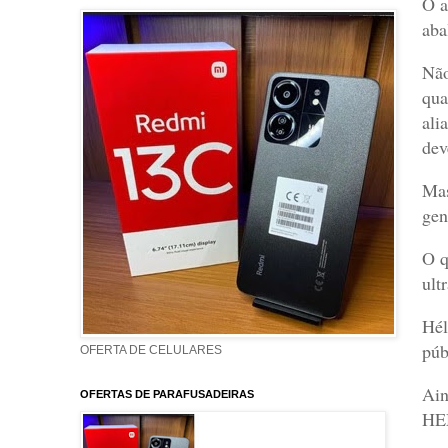
O a
aba
Não
qua
ali
dev
Mas
gen
O q
ult
Hél
púb
OFERTA DE CELULARES
Ain
OFERTAS DE PARAFUSADEIRAS
HE