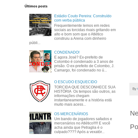
Últimos posts
Estádio Couto Pereira: Construído
com verba pública
Frequentemente lemos em redes
sociais as torcidas rivais gritando em
alto e bom som que o Atlético
construiu a Arena com dinheiro
públi...
CONDENADO!
E agora José? Ex-prefeito de
Colombo é condenado a 3 anos de
prisão. O ex-prefeito de Colombo, J.
Camargo, foi condenado no ú...
O ESCUDO ESQUECIDO
TORCIDA QUE DESCONHECE SUA
By
HISTÓRIA Os tempos são outros, as
informações chegam
instantaneamente e a história está
muito mais acess...
Ne
OS MERCENÁRIOS
Um bando de jogadores safados e
mercenários no Atlético!!!!! E você
Po
acha ainda que Petraglia é o
culpado???? Após a vexatór...