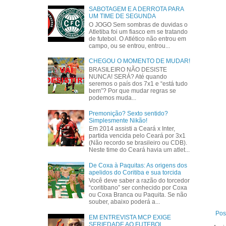
SABOTAGEM E A DERROTA PARA
UM TIME DE SEGUNDA
O JOGO Sem sombras de duvidas o
Atletiba foi um fiasco em se tratando
de futebol. O Atlético não entrou em
campo, ou se entrou, entrou...
CHEGOU O MOMENTO DE MUDAR!
BRASILEIRO NÃO DESISTE
NUNCA! SERÁ? Até quando
seremos o país dos 7x1 e “está tudo
bem”? Por que mudar regras se
podemos muda...
Premonição? Sexto sentido?
Simplesmente Nikão!
Em 2014 assisti a Ceará x Inter,
partida vencida pelo Ceará por 3x1
(Não recordo se brasileiro ou CDB).
Neste time do Ceará havia um atlet...
De Coxa à Paquitas: As origens dos
apelidos do Coritiba e sua torcida
Você deve saber a razão do torcedor
“coritibano” ser conhecido por Coxa
ou Coxa Branca ou Paquita. Se não
souber, abaixo poderá a...
Pos
EM ENTREVISTA MCP EXIGE
SERIEDADE AO FUTEBOL