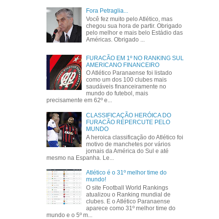
Fora Petraglia...
Você fez muito pelo Atlético, mas
chegou sua hora de partir. Obrigado
pelo melhor e mais belo Estádio das
Américas. Obrigado ...
FURACÃO EM 1º NO RANKING SUL
AMERICANO FINANCEIRO
O Atlético Paranaense foi listado
como um dos 100 clubes mais
saudáveis financeiramente no
mundo do futebol, mais
precisamente em 62º e...
CLASSIFICAÇÃO HERÓICA DO
FURACÃO REPERCUTE PELO
MUNDO
A heroica classificação do Atlético foi
motivo de manchetes por vários
jornais da América do Sul e até
mesmo na Espanha. Le...
Atlético é o 31º melhor time do
mundo!
O site Football World Rankings
atualizou o Ranking mundial de
clubes. E o Atlético Paranaense
aparece como 31º melhor time do
mundo e o 5º m...