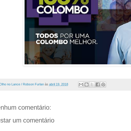
Olho no Lance / Robson Furlan
às
abril 19, 2018
nhum comentário:
star um comentário