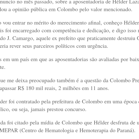
nuncio no mês passado, sobre a aposentadoria de Hélder Lazaro
lou a opinião pública em Colombo pelo valor mencionado.
 vou entrar no mérito do merecimento afinal, conheço Hélder
is foi encarregado com competência e dedicação, e digo iss
ado J. Camargo, aquele ex prefeito que praticamente destruiu
eria rever seus parceiros políticos com urgência.
 em um país em que as aposentadorias são avaliadas por baix
te.
ue me deixa preocupado também é a questão da Colombo Prev
rapassar R$ 180 mil reais, 2 milhões em 11 anos.
der foi contratado pela prefeitura de Colombo em uma época q
lico, ou seja, jamais prestou concurso.
da foi citado pela mídia de Colombo que Hélder desfruta de u
MEPAR (
Centro de Hematologia e Hemoterapia do Paraná).