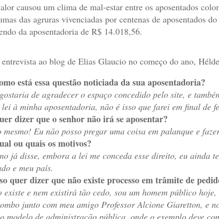
alor causou um clima de mal-estar entre os aposentados colo
umas das agruras vivenciadas por centenas de aposentados do
endo da aposentadoria de R$ 14.018,56.
entrevista ao blog de Elias Glaucio no começo do ano, Hélde
omo está essa questão noticiada da sua aposentadoria?
gostaria de agradecer o espaço concedido pelo site, e também
 lei à minha aposentadoria, não é isso que farei em final de f
uer dizer que o senhor não irá se aposentar?
o mesmo! Eu não posso pregar uma coisa em palanque e fazer o
ual ou quais os motivos?
o já disse, embora a lei me conceda esse direito, eu ainda 
ado e meu país.
sso quer dizer que não existe processo em trâmite de pedi
 existe e nem existirá tão cedo, sou um homem público hoje,
ombo junto com meu amigo Professor Alcione Giaretton, e n
o modelo de administração pública, onde o exemplo deve com