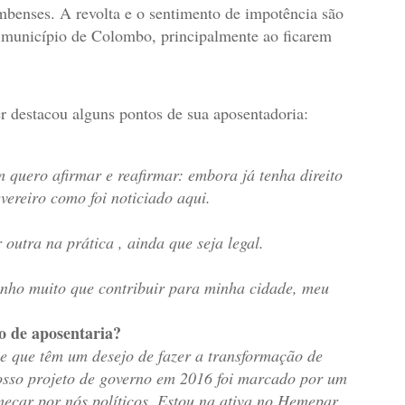
mbenses. A revolta e o sentimento de impotência são
 município de Colombo, principalmente ao ficarem
r destacou alguns pontos de sua aposentadoria:
 quero afirmar e reafirmar: embora já tenha direito
evereiro como foi noticiado aqui.
utra na prática , ainda que seja legal.
tenho muito que contribuir para minha cidade, meu
do de aposentaria?
 e que têm um desejo de fazer a transformação de
osso projeto de governo em 2016 foi marcado por um
eçar por nós políticos. Estou na ativa no Hemepar,