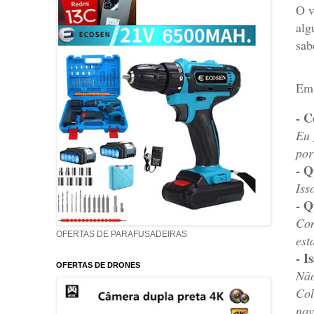
O v
alg
sab
Em 
- C
Eu 
por
- Q
Iss
- Q
Com
OFERTAS DE PARAFUSADEIRAS
est
- I
OFERTAS DE DRONES
Não
Col
nov