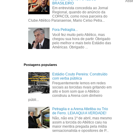
Assi
BRASILEIRO
Em entrevista concedida ao Jornal
Regional, quando do anúncio da
COPACOL como nova parceira do
Clube Atlético Paranaense, Mario Celso Petra...
Fora Petraglia...
Você fez muito pelo Atlético, mas
chegou sua hora de partir. Obrigado
pelo melhor e mais belo Estádio das
Américas. Obrigado ...
Postagens populares
Estádio Couto Pereira: Construído
com verba pública
Frequentemente lemos em redes
sociais as torcidas rivais gritando em
alto e bom som que o Atlético
construiu a Arena com dinheiro
públi...
Petraglia e a Arena Atletiba ou Trio
de Ferro. LEIA AQUI A VERDADE!
Não, não era 1º de abril, mas mesmo
assim a torcida do Atlético caiu na
maior mentira pregada pela mídia
sensacionalista e opositores de P...