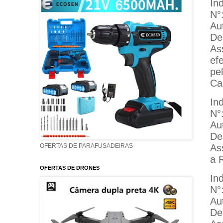
In
N°
Au
De
As
ef
pe
Ca
In
N°
Au
De
As
OFERTAS DE PARAFUSADEIRAS
a R
OFERTAS DE DRONES
In
N°
Au
De