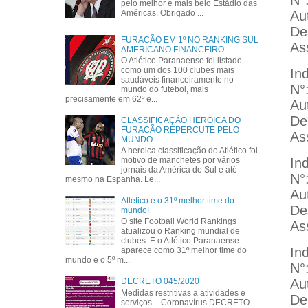
pelo melhor e mais belo Estádio das
Au
Américas. Obrigado ...
De
FURACÃO EM 1º NO RANKING SUL
As
AMERICANO FINANCEIRO
O Atlético Paranaense foi listado
como um dos 100 clubes mais
In
saudáveis financeiramente no
N°
mundo do futebol, mais
precisamente em 62º e...
Au
De
CLASSIFICAÇÃO HERÓICA DO
FURACÃO REPERCUTE PELO
As
MUNDO
A heroica classificação do Atlético foi
In
motivo de manchetes por vários
jornais da América do Sul e até
N°
mesmo na Espanha. Le...
Au
Atlético é o 31º melhor time do
De
mundo!
O site Football World Rankings
As
atualizou o Ranking mundial de
clubes. E o Atlético Paranaense
In
aparece como 31º melhor time do
mundo e o 5º m...
N°
Au
DECRETO 045/2020
Medidas restritivas a atividades e
De
serviços – Coronavírus DECRETO