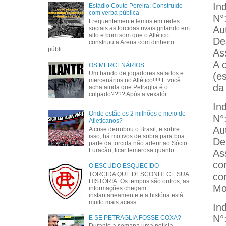
In
Estádio Couto Pereira: Construído
com verba pública
N°
Frequentemente lemos em redes
Au
sociais as torcidas rivais gritando em
alto e bom som que o Atlético
De
construiu a Arena com dinheiro
públi...
As
A 
OS MERCENÁRIOS
Um bando de jogadores safados e
(e
mercenários no Atlético!!!!! E você
da
acha ainda que Petraglia é o
culpado???? Após a vexatór...
In
Onde estão os 2 milhões e meio de
N°
Atleticanos?
Au
A crise derrubou o Brasil, e sobre
isso, há motivos de sobra para boa
De
parte da torcida não aderir ao Sócio
Furacão, ficar temerosa quanto...
As
co
O ESCUDO ESQUECIDO
TORCIDA QUE DESCONHECE SUA
co
HISTÓRIA Os tempos são outros, as
Mo
informações chegam
instantaneamente e a história está
muito mais acess...
In
N°
E SE PETRAGLIA FOSSE COXA?