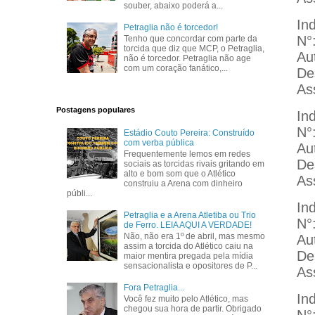
souber, abaixo poderá a...
In
Petraglia não é torcedor!
N°
Tenho que concordar com parte da
torcida que diz que MCP, o Petraglia,
Au
não é torcedor. Petraglia não age
com um coração fanático,...
De
As
Postagens populares
In
N°
Estádio Couto Pereira: Construído
com verba pública
Au
Frequentemente lemos em redes
De
sociais as torcidas rivais gritando em
alto e bom som que o Atlético
As
construiu a Arena com dinheiro
públi...
In
Petraglia e a Arena Atletiba ou Trio
N°
de Ferro. LEIA AQUI A VERDADE!
Não, não era 1º de abril, mas mesmo
Au
assim a torcida do Atlético caiu na
De
maior mentira pregada pela mídia
sensacionalista e opositores de P...
As
Fora Petraglia...
In
Você fez muito pelo Atlético, mas
chegou sua hora de partir. Obrigado
N°