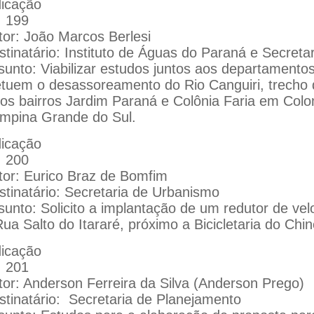
dicação
: 199
tor: João Marcos Berlesi
stinatário: Instituto de Águas do Paraná e Secreta
sunto: Viabilizar estudos juntos aos departamen
etuem o desassoreamento do Rio Canguiri, trecho q
los bairros Jardim Paraná e Colônia Faria em Colo
mpina Grande do Sul.
dicação
: 200
tor: Eurico Braz de Bomfim
stinatário: Secretaria de Urbanismo
sunto: Solicito a implantação de um redutor de v
ua Salto do Itararé, próximo a Bicicletaria do Chin
dicação
: 201
tor: Anderson Ferreira da Silva (Anderson Prego)
stinatário:
Secretaria de Planejamento