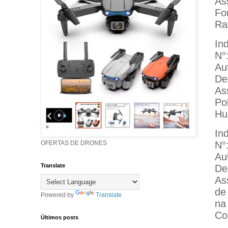
As
Fo
Ra
In
N°
Au
De
As
Pol
Hu
In
N°
OFERTAS DE DRONES
Au
Translate
De
As
de
Powered by
Translate
na
Col
Últimos posts