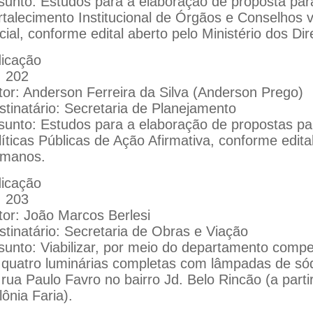
sunto: Estudos para a elaboração de proposta pa
rtalecimento Institucional de Órgãos e Conselhos 
cial, conforme edital aberto pelo Ministério dos Di
dicação
: 202
tor: Anderson Ferreira da Silva (Anderson Prego)
stinatário: Secretaria de Planejamento
sunto: Estudos para a elaboração de propostas p
íticas Públicas de Ação Afirmativa, conforme edital
manos.
dicação
: 203
tor: João Marcos Berlesi
stinatário: Secretaria de Obras e Viação
sunto: Viabilizar, por meio do departamento compe
 quatro luminárias completas com lâmpadas de sód
 rua Paulo Favro no bairro Jd. Belo Rincão (a part
ônia Faria).