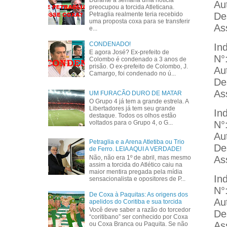
Durante a semana uma notícia
Au
preocupou a torcida Atleticana.
De
Petraglia realmente teria recebido
uma proposta coxa para se transferir
As
e...
CONDENADO!
In
E agora José? Ex-prefeito de
N°
Colombo é condenado a 3 anos de
prisão. O ex-prefeito de Colombo, J.
Au
Camargo, foi condenado no ú...
De
As
UM FURACÃO DURO DE MATAR
O Grupo 4 já tem a grande estrela. A
Libertadores já tem seu grande
In
destaque. Todos os olhos estão
N°
voltados para o Grupo 4, o G...
Au
Petraglia e a Arena Atletiba ou Trio
De
de Ferro. LEIA AQUI A VERDADE!
As
Não, não era 1º de abril, mas mesmo
assim a torcida do Atlético caiu na
maior mentira pregada pela mídia
In
sensacionalista e opositores de P...
N°
De Coxa à Paquitas: As origens dos
Au
apelidos do Coritiba e sua torcida
Você deve saber a razão do torcedor
De
“coritibano” ser conhecido por Coxa
As
ou Coxa Branca ou Paquita. Se não