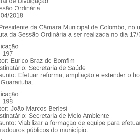
ital de Divulgação
ssão Ordinária
/04/2018
Presidente da Câmara Municipal de Colombo, no uso
uta da Sessão Ordinária a ser realizada no dia 17
dicação
: 197
tor: Eurico Braz de Bomfim
stinatário: Secretaria de Saúde
sunto: Efetuar reforma, ampliação e estender o h
 Guaraituba.
dicação
: 198
tor: João Marcos Berlesi
stinatário: Secretaria de Meio Ambiente
unto: Viabilizar a formação de equipe para efetuar
gradouros públicos do município.