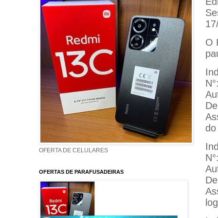
Ed
Se
17
O 
pa
In
N°
Au
De
As
do
In
OFERTA DE CELULARES
N°
Au
OFERTAS DE PARAFUSADEIRAS
De
Ass
lo