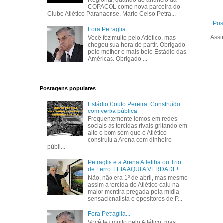
Regional, quando do anúncio da
COPACOL como nova parceira do
Clube Atlético Paranaense, Mario Celso Petra...
Pos
Fora Petraglia...
Assi
Você fez muito pelo Atlético, mas
chegou sua hora de partir. Obrigado
pelo melhor e mais belo Estádio das
Américas. Obrigado ...
Postagens populares
Estádio Couto Pereira: Construído
com verba pública
Frequentemente lemos em redes
sociais as torcidas rivais gritando em
alto e bom som que o Atlético
construiu a Arena com dinheiro
públi...
Petraglia e a Arena Atletiba ou Trio
de Ferro. LEIA AQUI A VERDADE!
Não, não era 1º de abril, mas mesmo
assim a torcida do Atlético caiu na
maior mentira pregada pela mídia
sensacionalista e opositores de P...
Fora Petraglia...
Você fez muito pelo Atlético, mas