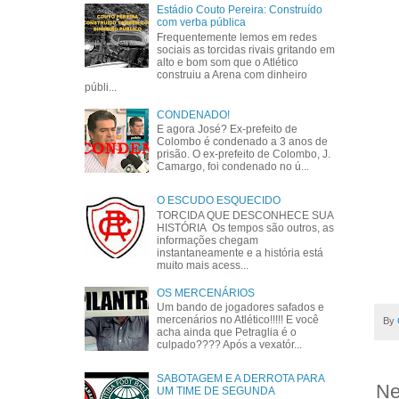
Estádio Couto Pereira: Construído
com verba pública
Frequentemente lemos em redes
sociais as torcidas rivais gritando em
alto e bom som que o Atlético
construiu a Arena com dinheiro
públi...
CONDENADO!
E agora José? Ex-prefeito de
Colombo é condenado a 3 anos de
prisão. O ex-prefeito de Colombo, J.
Camargo, foi condenado no ú...
O ESCUDO ESQUECIDO
TORCIDA QUE DESCONHECE SUA
HISTÓRIA Os tempos são outros, as
informações chegam
instantaneamente e a história está
muito mais acess...
OS MERCENÁRIOS
Um bando de jogadores safados e
mercenários no Atlético!!!!! E você
By
acha ainda que Petraglia é o
culpado???? Após a vexatór...
SABOTAGEM E A DERROTA PARA
Ne
UM TIME DE SEGUNDA