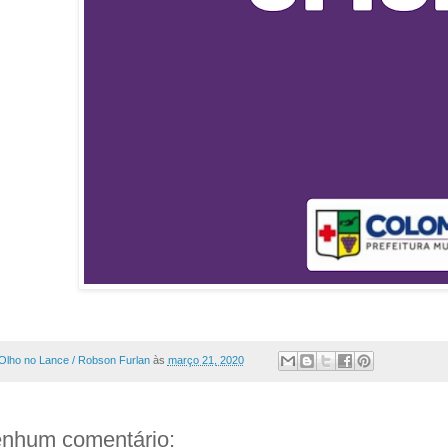
Olho no Lance / Robson Furlan
às
março 21, 2020
nhum comentário: