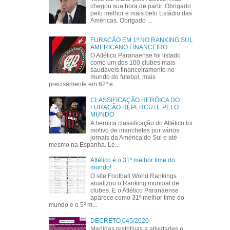
chegou sua hora de partir. Obrigado
pelo melhor e mais belo Estádio das
Américas. Obrigado ...
FURACÃO EM 1º NO RANKING SUL
AMERICANO FINANCEIRO
O Atlético Paranaense foi listado
como um dos 100 clubes mais
saudáveis financeiramente no
mundo do futebol, mais
precisamente em 62º e...
CLASSIFICAÇÃO HERÓICA DO
FURACÃO REPERCUTE PELO
MUNDO
A heroica classificação do Atlético foi
motivo de manchetes por vários
jornais da América do Sul e até
mesmo na Espanha. Le...
Atlético é o 31º melhor time do
mundo!
O site Football World Rankings
atualizou o Ranking mundial de
clubes. E o Atlético Paranaense
aparece como 31º melhor time do
mundo e o 5º m...
DECRETO 045/2020
Medidas restritivas a atividades e