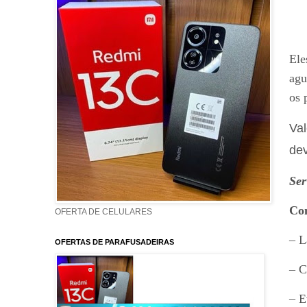
Ele
agu
os 
Val
dev
Ser
Com
OFERTA DE CELULARES
– L
OFERTAS DE PARAFUSADEIRAS
– C
– E