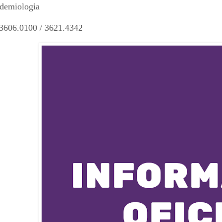
demiologia
3606.0100 / 3621.4342