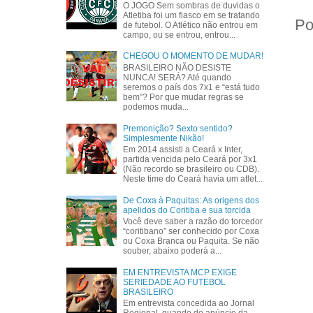
O JOGO Sem sombras de duvidas o
Atletiba foi um fiasco em se tratando
Po
de futebol. O Atlético não entrou em
campo, ou se entrou, entrou...
CHEGOU O MOMENTO DE MUDAR!
BRASILEIRO NÃO DESISTE
NUNCA! SERÁ? Até quando
seremos o país dos 7x1 e “está tudo
bem”? Por que mudar regras se
podemos muda...
Premonição? Sexto sentido?
Simplesmente Nikão!
Em 2014 assisti a Ceará x Inter,
partida vencida pelo Ceará por 3x1
(Não recordo se brasileiro ou CDB).
Neste time do Ceará havia um atlet...
De Coxa à Paquitas: As origens dos
apelidos do Coritiba e sua torcida
Você deve saber a razão do torcedor
“coritibano” ser conhecido por Coxa
ou Coxa Branca ou Paquita. Se não
souber, abaixo poderá a...
EM ENTREVISTA MCP EXIGE
SERIEDADE AO FUTEBOL
BRASILEIRO
Em entrevista concedida ao Jornal