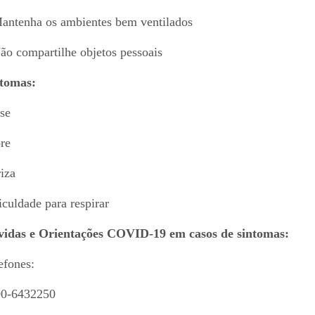
antenha os ambientes bem ventilados
ão compartilhe objetos pessoais
tomas:
se
re
iza
iculdade para respirar
idas e Orientações COVID-19 em casos de sintomas:
efones:
0-6432250