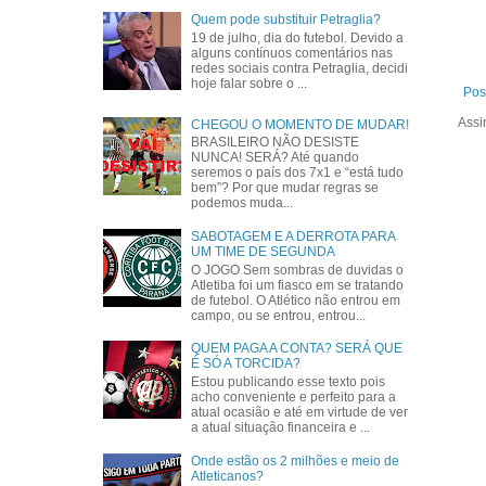
Quem pode substituir Petraglia?
19 de julho, dia do futebol. Devido a
alguns contínuos comentários nas
redes sociais contra Petraglia, decidi
hoje falar sobre o ...
Pos
Assi
CHEGOU O MOMENTO DE MUDAR!
BRASILEIRO NÃO DESISTE
NUNCA! SERÁ? Até quando
seremos o país dos 7x1 e “está tudo
bem”? Por que mudar regras se
podemos muda...
SABOTAGEM E A DERROTA PARA
UM TIME DE SEGUNDA
O JOGO Sem sombras de duvidas o
Atletiba foi um fiasco em se tratando
de futebol. O Atlético não entrou em
campo, ou se entrou, entrou...
QUEM PAGA A CONTA? SERÁ QUE
É SÓ A TORCIDA?
Estou publicando esse texto pois
acho conveniente e perfeito para a
atual ocasião e até em virtude de ver
a atual situação financeira e ...
Onde estão os 2 milhões e meio de
Atleticanos?