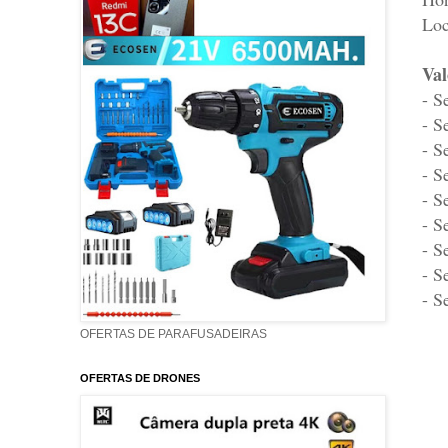
Loc
Val
- S
- S
- S
- S
- S
- S
- S
- S
- S
OFERTAS DE PARAFUSADEIRAS
OFERTAS DE DRONES