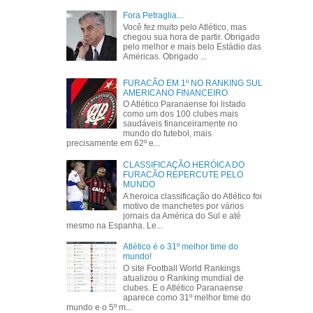
Fora Petraglia...
Você fez muito pelo Atlético, mas
chegou sua hora de partir. Obrigado
pelo melhor e mais belo Estádio das
Américas. Obrigado ...
FURACÃO EM 1º NO RANKING SUL
AMERICANO FINANCEIRO
O Atlético Paranaense foi listado
como um dos 100 clubes mais
saudáveis financeiramente no
mundo do futebol, mais
precisamente em 62º e...
CLASSIFICAÇÃO HERÓICA DO
FURACÃO REPERCUTE PELO
MUNDO
A heroica classificação do Atlético foi
motivo de manchetes por vários
jornais da América do Sul e até
mesmo na Espanha. Le...
Atlético é o 31º melhor time do
mundo!
O site Football World Rankings
atualizou o Ranking mundial de
clubes. E o Atlético Paranaense
aparece como 31º melhor time do
mundo e o 5º m...