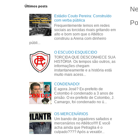
Últimos posts
Ne
Estádio Couto Pereira: Construído
com verba pública
Po
Frequentemente lemos em redes
sociais as torcidas rivais gritando em
alto e bom som que o Atlético
construiu a Arena com dinheiro
públi...
O ESCUDO ESQUECIDO
TORCIDA QUE DESCONHECE SUA
HISTÓRIA Os tempos são outros, as
informações chegam
instantaneamente e a história está
muito mais acess...
CONDENADO!
E agora José? Ex-prefeito de
Colombo é condenado a 3 anos de
prisão. O ex-prefeito de Colombo, J.
Camargo, foi condenado no ú...
OS MERCENÁRIOS
Um bando de jogadores safados e
mercenários no Atlético!!!!! E você
acha ainda que Petraglia é o
culpado???? Após a vexatór...