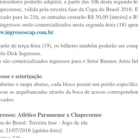
torcedores poderão adquirir, a partir das 10h desta segunda-fei
pecoense, válida pela terceira fase da Copa do Brasil 2016. E
cado para às 21h, as entradas custarão R$ 50,00 [inteira] e R
ingressos serão comercializados nesta segunda-feira (18) apena
.ingressoscap.com.br
.
artir de terça-feira (19), os bilhetes também poderão ser com
elo Disk Ingressos.
 são comercializados ingressos para o Setor Buenos Aires Infe
ssos e setorização
forme o mapa abaixo, cada bloco possui um portão específico
ssar as arquibancadas através da boca de acesso corresponden
cados.
ressos: Atlético Paranaense x Chapecoense
a do Brasil: Terceira fase - Jogo de ida
a: 21/07/2016 [quinta-feira]
ário: 21h