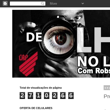
Total de visualizações de página
se
2
7
1
0
2
6
6
Pr
OFERTA DE CELULARES