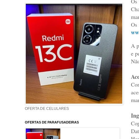
Os 
Cha
mar
Os 
www
A p
e p
Não
Ace
Con
ace
mar
OFERTA DE CELULARES
Ing
Cop
OFERTAS DE PARAFUSADEIRAS
Dat
Hor