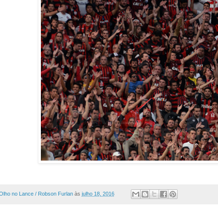
Olho no Lance / Robson Furlan
às
julho 18, 2016