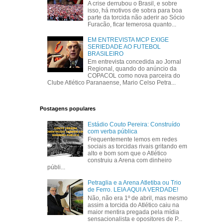
A crise derrubou o Brasil, e sobre
isso, há motivos de sobra para boa
parte da torcida não aderir ao Sócio
Furacão, ficar temerosa quanto...
EM ENTREVISTA MCP EXIGE
SERIEDADE AO FUTEBOL
BRASILEIRO
Em entrevista concedida ao Jornal
Regional, quando do anúncio da
COPACOL como nova parceira do
Clube Atlético Paranaense, Mario Celso Petra...
Postagens populares
Estádio Couto Pereira: Construído
com verba pública
Frequentemente lemos em redes
sociais as torcidas rivais gritando em
alto e bom som que o Atlético
construiu a Arena com dinheiro
públi...
Petraglia e a Arena Atletiba ou Trio
de Ferro. LEIA AQUI A VERDADE!
Não, não era 1º de abril, mas mesmo
assim a torcida do Atlético caiu na
maior mentira pregada pela mídia
sensacionalista e opositores de P...