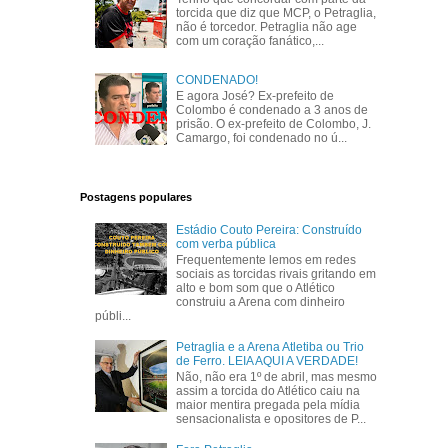
torcida que diz que MCP, o Petraglia,
não é torcedor. Petraglia não age
com um coração fanático,...
CONDENADO!
E agora José? Ex-prefeito de
Colombo é condenado a 3 anos de
prisão. O ex-prefeito de Colombo, J.
Camargo, foi condenado no ú...
Postagens populares
Estádio Couto Pereira: Construído
com verba pública
Frequentemente lemos em redes
sociais as torcidas rivais gritando em
alto e bom som que o Atlético
construiu a Arena com dinheiro
públi...
Petraglia e a Arena Atletiba ou Trio
de Ferro. LEIA AQUI A VERDADE!
Não, não era 1º de abril, mas mesmo
assim a torcida do Atlético caiu na
maior mentira pregada pela mídia
sensacionalista e opositores de P...