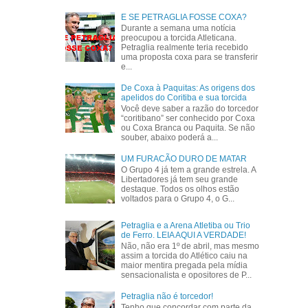
E SE PETRAGLIA FOSSE COXA?
Durante a semana uma notícia
preocupou a torcida Atleticana.
Petraglia realmente teria recebido
uma proposta coxa para se transferir
e...
De Coxa à Paquitas: As origens dos
apelidos do Coritiba e sua torcida
Você deve saber a razão do torcedor
“coritibano” ser conhecido por Coxa
ou Coxa Branca ou Paquita. Se não
souber, abaixo poderá a...
UM FURACÃO DURO DE MATAR
O Grupo 4 já tem a grande estrela. A
Libertadores já tem seu grande
destaque. Todos os olhos estão
voltados para o Grupo 4, o G...
Petraglia e a Arena Atletiba ou Trio
de Ferro. LEIA AQUI A VERDADE!
Não, não era 1º de abril, mas mesmo
assim a torcida do Atlético caiu na
maior mentira pregada pela mídia
sensacionalista e opositores de P...
Petraglia não é torcedor!
Tenho que concordar com parte da