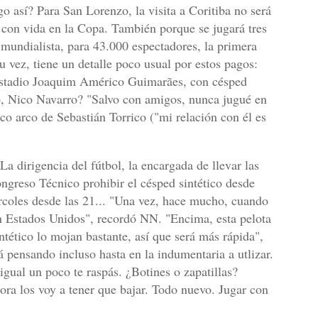
 así? Para San Lorenzo, la visita a Coritiba no será
 con vida en la Copa. También porque se jugará tres
mundialista, para 43.000 espectadores, la primera
u vez, tiene un detalle poco usual por estos pagos:
 estadio Joaquim Américo Guimarães, con césped
, Nico Navarro? "Salvo con amigos, nunca jugué en
co arco de Sebastián Torrico ("mi relación con él es
 La dirigencia del fútbol, la encargada de llevar las
ongreso Técnico prohibir el césped sintético desde
rcoles desde las 21... "Una vez, hace mucho, cuando
n Estados Unidos", recordó NN. "Encima, esta pelota
ntético lo mojan bastante, así que será más rápida"
,
 pensando incluso hasta en la indumentaria a utlizar.
gual un poco te raspás. ¿Botines o zapatillas?
ora los voy a tener que bajar. Todo nuevo. Jugar con