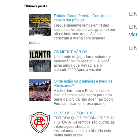
Últimos posts
LI
Estádio Couto Pereira: Construído
com verba pública
Frequentemente lemos em redes
LI
sociais as torcidas rivais gritando em
vic
alto e bom som que o Atlético
construiu a Arena com dinheiro
públi...
LI
OS MERCENÁRIOS
Um bando de jogadores safados e
mercenários no Atlético!!!!! E você
acha ainda que Petraglia é o
culpado???? Após a vexatór...
Onde estão os 2 milhões e meio de
Atleticanos?
A crise derrubou o Brasil, e sobre
isso, há motivos de sobra para boa
parte da torcida não aderir ao Sócio
Furacão, ficar temerosa quanto...
O ESCUDO ESQUECIDO
TORCIDA QUE DESCONHECE SUA
HISTÓRIA Os tempos são outros, as
informações chegam
instantaneamente e a história está
muito mais acess...