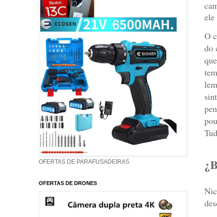
cam
ele
O c
do 
que
tem
lem
sin
pen
pou
Tud
¿B
OFERTAS DE PARAFUSADEIRAS
OFERTAS DE DRONES
Nic
des