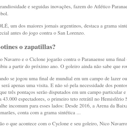
randiosidade e seguidas inovações, fazem do Atlético Parana
ebol.
LÉ, um dos maiores jornais argentinos, destaca a grama sinté
ecial antes do jogo contra o San Lorenzo.
otines o zapatillas?
o Navarro e o Ciclone jogarão contra o Paranaense uma fina
ibiu a partir do próximo ano. O goleiro ainda não sabe que rou
ndo se jogou uma final de mundial em um campo de lazer ou 
 será apenas uma visita. E não só pela necessidade dos pont
que três pontaços serão disputados em um campo particular e 
a 43.000 espectadores, o primeiro teto retrátil no Hemisfério
alhe incomum para esses lados: Desde 2016, a Arena da Bai
marães, conta com a grama sintética ...
ão o que acontece com o Cyclone e seu goleiro, Nico Navarr