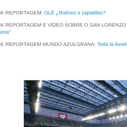
NK REPORTAGEM:
OLÉ ¿Botines o zapatillas?
NK REPORTAGEM E VÍDEO SOBRE O SAN LORENZO
toria"
NK REPORTAGEM MUNDO AZULGRANA:
Toda la ilusi