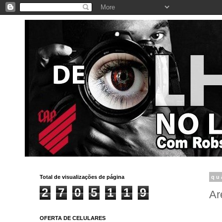
Total de visualizações de página
qu
2
7
0
5
1
1
9
Ar
OFERTA DE CELULARES