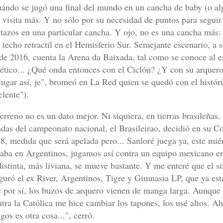
ándo se jugó una final del mundo en un cancha de baby (o algo
 visita más. Y no sólo por su necesidad de puntos para seguir
tazos en una particular cancha. Y ojo,
no es una cancha más: 
 techo retractil en el Hemisferio Sur. Semejante escenario, a s
de 2016, cuenta la Arena da Baixada, tal como se conoce al
ético...
¿Qué onda entonces con el Ciclón? ¿Y con su arquero
lugar así, je", bromeó en La Red quien se quedó con el históri
elente").
terreno no es un dato mejor. Ni siquiera, en tierras brasileñas.
ndas del campeonato nacional, el Brasileirao, decidió en su C
8, medida que será apelada pero... Sanloré juega ya, este mié
jaba en Argentinos, jugamos así contra un equipo mexicano e
distinta, más liviana, se mueve bastante. Y
me enteré que el si
guró el ex River, Argentinos, Tigre y Gimnasia LP, que ya está
 por sí, los buzos de arquero vienen de manga larga. Aunque i
tra la Católica me hice cambiar los tapones, los usé altos. Ah
gos es otra cosa...", cerró.