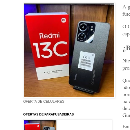
A g
fut
O O
esp
¿B
Nic
pro
Qua
não
por
par
OFERTA DE CELULARES
det
Gui
OFERTAS DE PARAFUSADEIRAS
Ent