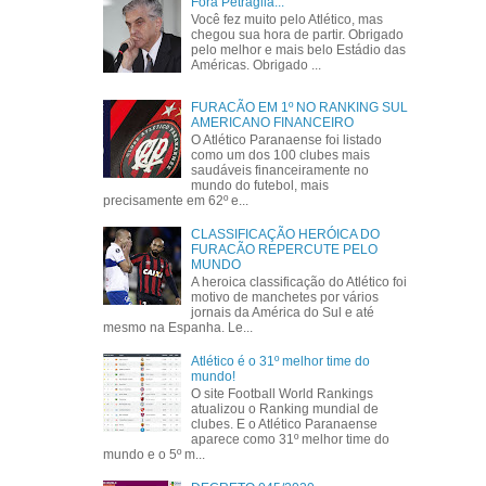
Fora Petraglia...
Você fez muito pelo Atlético, mas
chegou sua hora de partir. Obrigado
pelo melhor e mais belo Estádio das
Américas. Obrigado ...
FURACÃO EM 1º NO RANKING SUL
AMERICANO FINANCEIRO
O Atlético Paranaense foi listado
como um dos 100 clubes mais
saudáveis financeiramente no
mundo do futebol, mais
precisamente em 62º e...
CLASSIFICAÇÃO HERÓICA DO
FURACÃO REPERCUTE PELO
MUNDO
A heroica classificação do Atlético foi
motivo de manchetes por vários
jornais da América do Sul e até
mesmo na Espanha. Le...
Atlético é o 31º melhor time do
mundo!
O site Football World Rankings
atualizou o Ranking mundial de
clubes. E o Atlético Paranaense
aparece como 31º melhor time do
mundo e o 5º m...