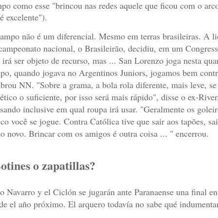
po como esse "brincou nas redes aquele que ficou com o arco
 é excelente").
ampo não é um diferencial. Mesmo em terras brasileiras. A li
campeonato nacional, o Brasileirão, decidiu, em um Congresso 
 irá ser objeto de recurso, mas ... San Lorenzo joga nesta quar
po, quando jogava no Argentinos Juniors, jogamos bem cont
brou NN. "Sobre a grama, a bola rola diferente, mais leve, 
tético o suficiente, por isso será mais rápido", disse o ex-Riv
sando inclusive em qual roupa irá usar. "Geralmente os gol
co você se jogue. Contra Católica tive que sair aos tapões, sai
o novo. Brincar com os amigos é outra coisa ... " encerrou.
otines o zapatillas?
o Navarro y el Ciclón se jugarán ante Paranaense una final en
de el año próximo. El arquero todavía no sabe qué indumentaria