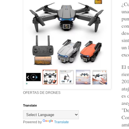
¿Cu
una
pun
con
des
sint
un 
exc
El 
rie
201
ata
OFERTAS DE DRONES
es 
ase
Translate
"De
Con
Powered by
Translate
ami