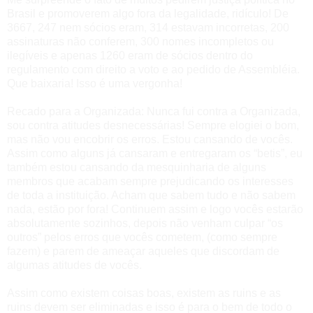
Brasil e promoverem algo fora da legalidade, ridículo
! De
3667, 247 nem sócios eram, 314 estavam incorretas, 200
assinaturas não conferem, 300 nomes incompletos ou
ilegíveis e apenas 1260 eram de sócios dentro do
regulamento com direito a voto e ao pedido de Assembléia.
Que baixaria! Isso é uma vergonha!
Recado para a Organizada: Nunca fui contra a Organizada,
sou contra atitudes desnecessárias! Sempre elogiei o bom,
mas não vou encobrir os erros. Estou cansando de vocês.
Assim como alguns já cansaram e entregaram os “betis”, eu
também estou cansando da mesquinharia de alguns
membros que acabam sempre prejudicando os interesses
de toda a instituição. Acham que sabem tudo e não sabem
nada, estão por fora! Continuem assim e logo vocês estarão
absolutamente sozinhos, depois não venham culpar “os
outros” pelos erros que vocês cometem, (como sempre
fazem) e parem de ameaçar aqueles que discordam de
algumas atitudes de vocês.
Assim como existem coisas boas, existem as ruins e as
ruins devem ser eliminadas e isso é para o bem de todo o