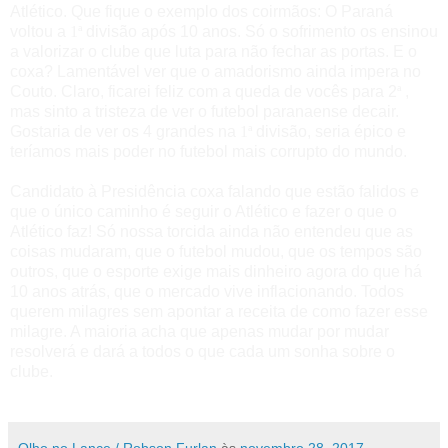
Atlético. Que fique o exemplo dos coirmãos: O Paraná
voltou a
1ª
divisão após 10 anos. Só o sofrimento os ensinou
a valorizar o clube que luta para não fechar as portas. E o
coxa? Lamentável ver que o amadorismo ainda impera no
Couto. Claro, ficarei feliz com a queda de vocês para 2
ª
,
mas sinto a tristeza de ver o futebol paranaense decair.
Gostaria de ver os 4 grandes na
1ª
divisão, seria épico e
teríamos mais poder no futebol mais corrupto do mundo.
Candidato à Presidência coxa falando que estão falidos e
que o único caminho é seguir o Atlético e fazer o que o
Atlético faz! Só nossa torcida ainda não entendeu que as
coisas mudaram, que o futebol mudou, que os tempos são
outros, que o esporte exige mais dinheiro agora do que há
10 anos atrás, que o mercado vive inflacionando. Todos
querem milagres sem apontar a receita de como fazer esse
milagre. A maioria acha que apenas mudar por mudar
resolverá e dará a todos o que cada um sonha sobre o
clube.