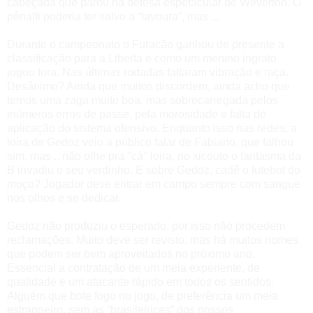
cabeçada que parou na defesa espetacular de Weverton.
O
pênalti poderia ter salvo a “lavoura”, mas ...
Durante o campeonato o Furacão ganhou de presente a
classificação para a Liberta e como um menino ingrato
jogou fora. Nas últimas rodadas faltaram vibração e raça.
Desânimo? Ainda que muitos discordem, ainda acho que
temos uma zaga muito boa, mas sobrecarregada pelos
inúmeros erros de passe, pela morosidade e falta de
aplicação do sistema ofensivo. Enquanto isso nas redes, a
loira de Gedoz veio a público falar de Fabiano, que falhou
sim, mas .. não olhe pra "cá" loira, no xicouto o fantasma da
B invadiu o seu verdinho.
E sobre Gedoz, cadê o futebol do
moço?
Jogador deve entrar em campo sempre com sangue
nos olhos e se dedicar.
Gedoz não produziu o esperado, por isso não procedem
reclamações.
Muito deve ser revisto, mas há muitos nomes
que podem ser bem aproveitados no próximo ano.
Essencial a contratação de um meia experiente, de
qualidade e um atacante rápido em todos os sentidos.
Alguém que bote fogo no jogo, de preferência um meia
estrangeiro, sem as “brasileirices” dos nossos