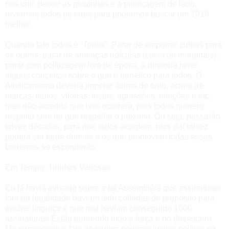
nos unir, deixar as picuinhas e a politicagem de lado,
revermos todos os erros para podermos buscar um 2018
melhor.
Quando falo todos é “Todos”. Parar de empurrar culpas para
os outros, parar de ameaças ridículas (coisa de marginais),
parar com politicagem fora de época, a diretoria rever
alguns conceitos sobre o que é benéfico para todos.
O
Atleticanismo deveria imperar acima de tudo, acima de
marcas, títulos, vitórias, festas, agressões, eleições e etc.,
mas não acredito que isso ocorrerá, pois todos querem
respeito sem ter que respeitar o próximo. Ou seja, passarão
talvez décadas, para que todos acordem, mas daí talvez
poderá ser tarde demais e os que promovem todas essas
badernas se esconderão.
Em Tempo: Tirinhas Valiosas
Eu já havia avisado sobre a tal Assembléia que assinaturas
fora da legalidade haviam sido colhidas de propósito para
encher linguiça e que mal haviam conseguido 1000
assinaturas! Estão querendo tudo a força e no desespero.
Me surpreende o fato de muitos pedirem justiça política no