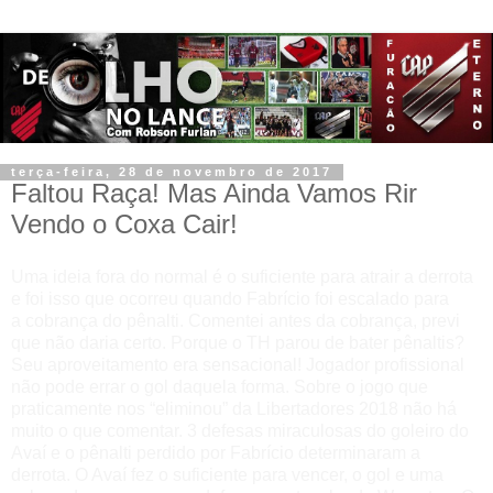
terça-feira, 28 de novembro de 2017
Faltou Raça! Mas Ainda Vamos Rir
Vendo o Coxa Cair!
Uma ideia fora do normal é o suficiente para atrair a derrota
e foi isso que ocorreu quando Fabrício foi escalado para
a cobrança do pênalti. Comentei antes da cobrança, previ
que não daria certo. Porque o TH parou de bater pênaltis?
Seu aproveitamento era sensacional! Jogador profissional
não pode errar o gol daquela forma. Sobre o jogo que
praticamente nos “eliminou” da Libertadores 2018 não há
muito o que comentar. 3 defesas miraculosas do goleiro do
Avaí e o pênalti perdido por Fabrício determinaram a
derrota. O Avaí fez o suficiente para vencer, o gol e uma