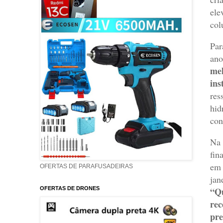
ele
col
Par
ano
mel
ins
res
hid
con
Na 
fin
em 
OFERTAS DE PARAFUSADEIRAS
jan
“Qu
OFERTAS DE DRONES
rec
pre