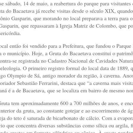
se sábado, 14 de maio, a reabertura do parque para visitante
ta do Bacaetava já recebe visitas desde o século XIX, quando 
ônio Gasparin, que morando no local preparava a terra para o p
Gasparin, que repassaram à Igreja Matriz de Colombo, que p
ericórdia.
ocal então foi vendido para a Prefeitura, que fundou o Parqu
a o município. Hoje, a Gruta do Bacaetava constitui o patrimô
ontra-se registrada no Cadastro Nacional de Cavidades Natura
eleologia. O primeiro registro formal do local data de 1889, 
go Olympio de Sá, antigo morador da região, à caverna. Ano
toriador Sebastião Ferrarini, destaca que “a caverna mais vis
aná é a de Bacaetava, que se localiza em bairro de mesmo no
ruta tem aproximadamente 600 a 700 milhões de anos, e enco
interior da gruta, ao constante gotejar e ao escorrimento de á
eja do teto é saturada de bicarbonato de cálcio. Com a evapor
cio que concentra diversas substâncias como sílica ou argila, 
ando crostas em formato cilíndrico ou cônico. À crosta pendent