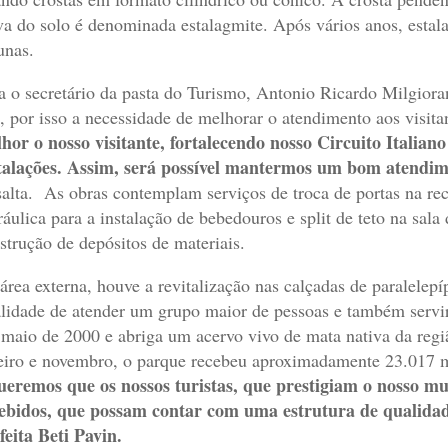
va do solo é denominada estalagmite. Após vários anos, estal
unas.
a o secretário da pasta do Turismo, Antonio Ricardo Milgiora
, por isso a necessidade de melhorar o atendimento aos visita
hor o nosso visitante, fortalecendo nosso Circuito Italian
talações. Assim, será possível mantermos um bom atendim
salta. As obras contemplam serviços de troca de portas na rec
ráulica para a instalação de bebedouros e split de teto na sala
strução de depósitos de materiais.
área externa, houve a revitalização nas calçadas de paralelep
alidade de atender um grupo maior de pessoas e também servi
maio de 2000 e abriga um acervo vivo de mata nativa da reg
eiro e novembro, o parque recebeu aproximadamente 23.017 mi
eremos que os nossos turistas, que prestigiam o nosso mun
ebidos, que possam contar com uma estrutura de qualidade
feita Beti Pavin.