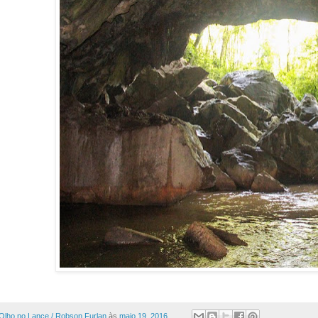
Olho no Lance / Robson Furlan
às
maio 19, 2016