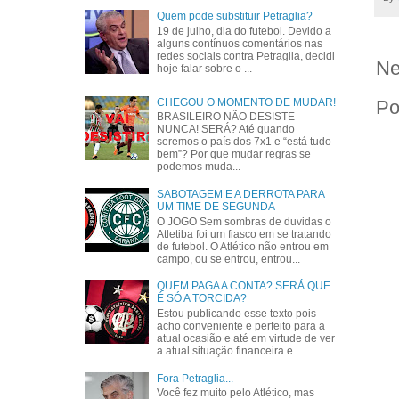
Quem pode substituir Petraglia?
19 de julho, dia do futebol. Devido a
alguns contínuos comentários nas
redes sociais contra Petraglia, decidi
Ne
hoje falar sobre o ...
CHEGOU O MOMENTO DE MUDAR!
Po
BRASILEIRO NÃO DESISTE
NUNCA! SERÁ? Até quando
seremos o país dos 7x1 e “está tudo
bem”? Por que mudar regras se
podemos muda...
SABOTAGEM E A DERROTA PARA
UM TIME DE SEGUNDA
O JOGO Sem sombras de duvidas o
Atletiba foi um fiasco em se tratando
de futebol. O Atlético não entrou em
campo, ou se entrou, entrou...
QUEM PAGA A CONTA? SERÁ QUE
É SÓ A TORCIDA?
Estou publicando esse texto pois
acho conveniente e perfeito para a
atual ocasião e até em virtude de ver
a atual situação financeira e ...
Fora Petraglia...
Você fez muito pelo Atlético, mas