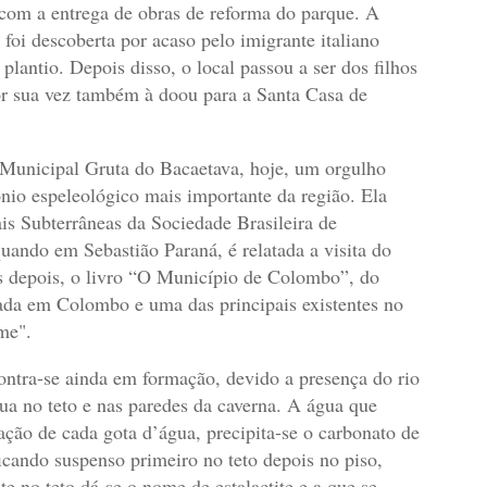
s com a entrega de obras de reforma do parque. A
foi descoberta por acaso pelo imigrante italiano
lantio. Depois disso, o local passou a ser dos filhos
or sua vez também à doou para a Santa Casa de
e Municipal Gruta do Bacaetava, hoje, um orgulho
nio espeleológico mais importante da região. Ela
is Subterrâneas da Sociedade Brasileira de
quando em Sebastião Paraná, é relatada a visita do
s depois, o livro “O Município de Colombo”, do
itada em Colombo e uma das principais existentes no
me".
ntra-se ainda em formação, devido a presença do rio
gua no teto e nas paredes da caverna. A água que
ação de cada gota d’água, precipita-se o carbonato de
ficando suspenso primeiro no teto depois no piso,
e no teto dá-se o nome de estalactite e a que se