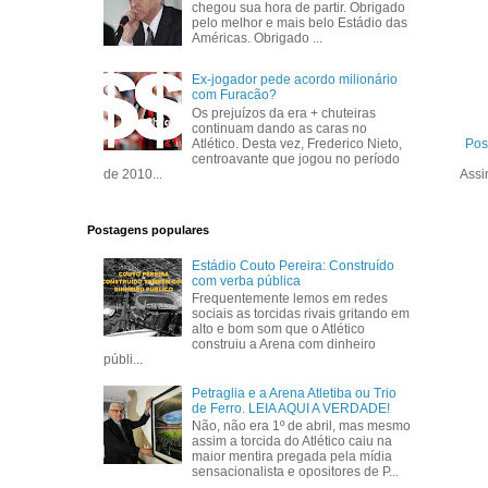
chegou sua hora de partir. Obrigado
pelo melhor e mais belo Estádio das
Américas. Obrigado ...
Ex-jogador pede acordo milionário
com Furacão?
Os prejuízos da era + chuteiras
continuam dando as caras no
Atlético. Desta vez, Frederico Nieto,
Pos
centroavante que jogou no período
de 2010...
Assi
Postagens populares
Estádio Couto Pereira: Construído
com verba pública
Frequentemente lemos em redes
sociais as torcidas rivais gritando em
alto e bom som que o Atlético
construiu a Arena com dinheiro
públi...
Petraglia e a Arena Atletiba ou Trio
de Ferro. LEIA AQUI A VERDADE!
Não, não era 1º de abril, mas mesmo
assim a torcida do Atlético caiu na
maior mentira pregada pela mídia
sensacionalista e opositores de P...