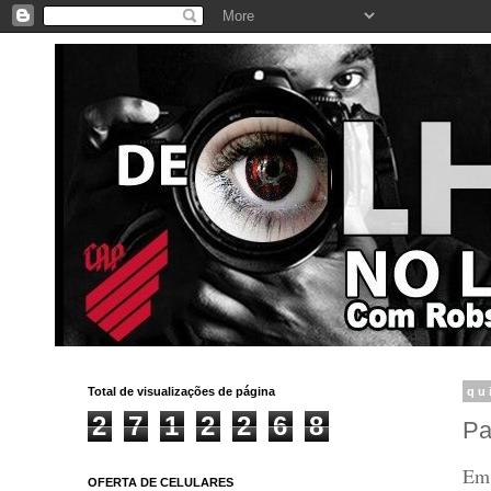
Total de visualizações de página
qu
2
7
1
2
2
6
8
Pa
Em 
OFERTA DE CELULARES