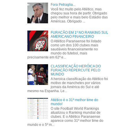
Fora Petraglia...
Você fez muito pelo Atlético, mas
chegou sua hora de partir. Obrigado
pelo melhor e mais belo Estádio das
Américas. Obrigado ...
FURACÃO EM 1º NO RANKING SUL
AMERICANO FINANCEIRO
O Atlético Paranaense foi listado
como um dos 100 clubes mais
saudáveis financeiramente no
mundo do futebol, mais
precisamente em 62º e...
CLASSIFICAÇÃO HERÓICA DO
FURACÃO REPERCUTE PELO
MUNDO
A heroica classificação do Atlético foi
motivo de manchetes por vários
jornais da América do Sul e até
mesmo na Espanha. Le...
Atlético é o 31º melhor time do
mundo!
O site Football World Rankings
atualizou o Ranking mundial de
clubes. E o Atlético Paranaense
aparece como 31º melhor time do
mundo e o 5º m...