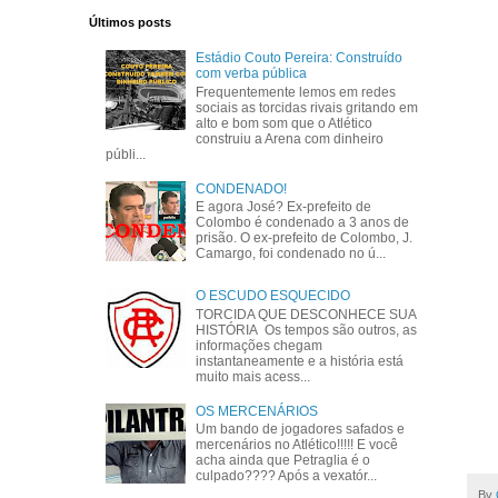
Últimos posts
Estádio Couto Pereira: Construído
com verba pública
Frequentemente lemos em redes
sociais as torcidas rivais gritando em
alto e bom som que o Atlético
construiu a Arena com dinheiro
públi...
CONDENADO!
E agora José? Ex-prefeito de
Colombo é condenado a 3 anos de
prisão. O ex-prefeito de Colombo, J.
Camargo, foi condenado no ú...
O ESCUDO ESQUECIDO
TORCIDA QUE DESCONHECE SUA
HISTÓRIA Os tempos são outros, as
informações chegam
instantaneamente e a história está
muito mais acess...
OS MERCENÁRIOS
Um bando de jogadores safados e
mercenários no Atlético!!!!! E você
acha ainda que Petraglia é o
culpado???? Após a vexatór...
By