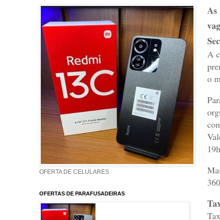
As 
vag
Sec
A c
pre
o m
Par
org
con
Val
19h
Mai
OFERTA DE CELULARES
360
OFERTAS DE PARAFUSADEIRAS
Ta
Tax