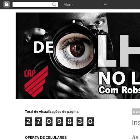
Total de visualizações de página
sá
2
7
0
9
8
3
0
In
As 
OFERTA DE CELULARES