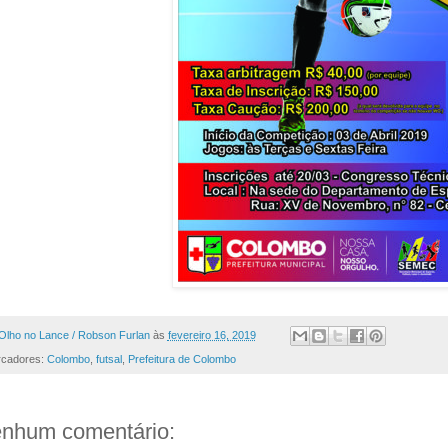
Olho no Lance / Robson Furlan
às
fevereiro 16, 2019
cadores:
Colombo
,
futsal
,
Prefeitura de Colombo
nhum comentário: