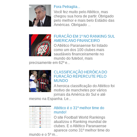
Fora Petraglia...
Você fez muito pelo Atlético, mas
chegou sua hora de partir. Obrigado
pelo melhor e mais belo Estádio das
Américas. Obrigado ...
FURACÃO EM 1º NO RANKING SUL
AMERICANO FINANCEIRO
O Atlético Paranaense foi listado
como um dos 100 clubes mais
saudáveis financeiramente no
mundo do futebol, mais
precisamente em 62º e...
CLASSIFICAÇÃO HERÓICA DO
FURACÃO REPERCUTE PELO
MUNDO
A heroica classificação do Atlético foi
motivo de manchetes por vários
jornais da América do Sul e até
mesmo na Espanha. Le...
Atlético é o 31º melhor time do
mundo!
O site Football World Rankings
atualizou o Ranking mundial de
clubes. E o Atlético Paranaense
aparece como 31º melhor time do
mundo e o 5º m...