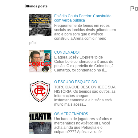
Últimos posts
Po
Estádio Couto Pereira: Construído
com verba pública
Frequentemente lemos em redes
sociais as torcidas rivais gritando em
alto e bom som que o Atlético
construiu a Arena com dinheiro
públi...
CONDENADO!
E agora José? Ex-prefeito de
Colombo é condenado a 3 anos de
prisão. O ex-prefeito de Colombo, J.
Camargo, foi condenado no ú...
O ESCUDO ESQUECIDO
TORCIDA QUE DESCONHECE SUA
HISTÓRIA Os tempos são outros, as
informações chegam
instantaneamente e a história está
muito mais acess...
OS MERCENÁRIOS
Um bando de jogadores safados e
mercenários no Atlético!!!!! E você
acha ainda que Petraglia é o
culpado???? Após a vexatór...