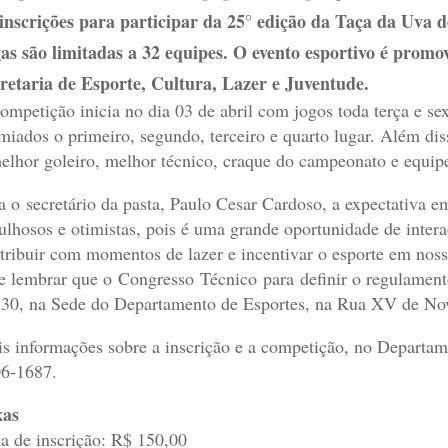
inscrições para participar da 25° edição da Taça da Uva de
as são limitadas a 32 equipes. O evento esportivo é prom
retaria de Esporte, Cultura, Lazer e Juventude.
ompetição inicia no dia 03 de abril com jogos toda terça e se
miados o primeiro, segundo, terceiro e quarto lugar. Além dis
elhor goleiro, melhor técnico, craque do campeonato e equipe
a o secretário da pasta, Paulo Cesar Cardoso, a expectativa e
ulhosos e otimistas, pois é uma grande oportunidade de inter
tribuir com momentos de lazer e incentivar o esporte em nossa
e lembrar que o Congresso Técnico para definir o regulamento
30, na Sede do Departamento de Esportes, na Rua XV de Nov
s informações sobre a inscrição e a competição, no Departam
6-1687.
xas
a de inscrição: R$ 150,00