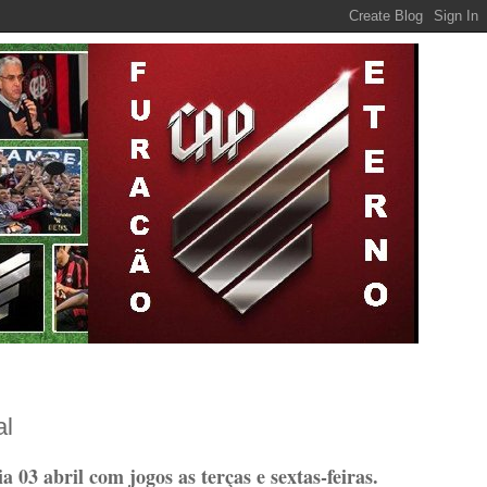
al
a 03 abril com jogos as terças e sextas-feiras.