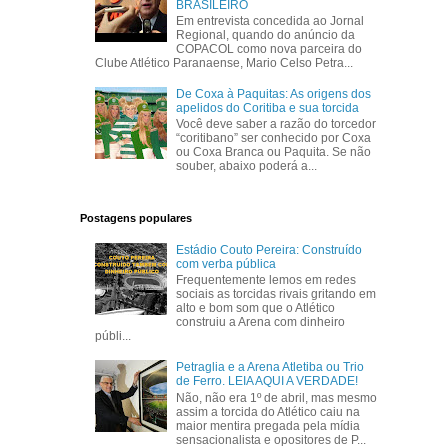
BRASILEIRO
Em entrevista concedida ao Jornal
Regional, quando do anúncio da
COPACOL como nova parceira do
Clube Atlético Paranaense, Mario Celso Petra...
De Coxa à Paquitas: As origens dos
apelidos do Coritiba e sua torcida
Você deve saber a razão do torcedor
“coritibano” ser conhecido por Coxa
ou Coxa Branca ou Paquita. Se não
souber, abaixo poderá a...
Postagens populares
Estádio Couto Pereira: Construído
com verba pública
Frequentemente lemos em redes
sociais as torcidas rivais gritando em
alto e bom som que o Atlético
construiu a Arena com dinheiro
públi...
Petraglia e a Arena Atletiba ou Trio
de Ferro. LEIA AQUI A VERDADE!
Não, não era 1º de abril, mas mesmo
assim a torcida do Atlético caiu na
maior mentira pregada pela mídia
sensacionalista e opositores de P...