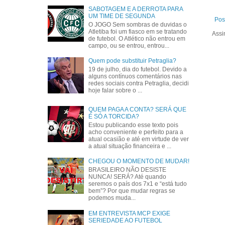
SABOTAGEM E A DERROTA PARA
UM TIME DE SEGUNDA
Pos
O JOGO Sem sombras de duvidas o
Atletiba foi um fiasco em se tratando
Assi
de futebol. O Atlético não entrou em
campo, ou se entrou, entrou...
Quem pode substituir Petraglia?
19 de julho, dia do futebol. Devido a
alguns contínuos comentários nas
redes sociais contra Petraglia, decidi
hoje falar sobre o ...
QUEM PAGA A CONTA? SERÁ QUE
É SÓ A TORCIDA?
Estou publicando esse texto pois
acho conveniente e perfeito para a
atual ocasião e até em virtude de ver
a atual situação financeira e ...
CHEGOU O MOMENTO DE MUDAR!
BRASILEIRO NÃO DESISTE
NUNCA! SERÁ? Até quando
seremos o país dos 7x1 e “está tudo
bem”? Por que mudar regras se
podemos muda...
EM ENTREVISTA MCP EXIGE
SERIEDADE AO FUTEBOL