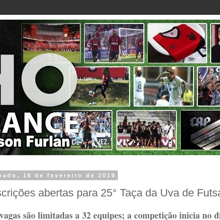
bado, 16 de fevereiro de 2019
scrições abertas para 25° Taça da Uva de Futs
vagas são limitadas a 32 equipes; a competição inicia no di