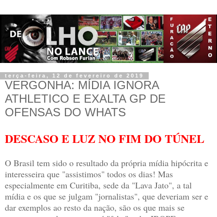
terça-feira, 12 de fevereiro de 2019
VERGONHA: MÍDIA IGNORA
ATHLETICO E EXALTA GP DE
OFENSAS DO WHATS
DESCASO E LUZ NO FIM DO TÚNEL
O Brasil tem sido o resultado da própria mídia hipócrita e
interesseira que "assistimos" todos os dias! Mas
especialmente em Curitiba, sede da "Lava Jato", a tal
mídia e os que se julgam "jornalistas",
que deveriam ser e
dar exemplos ao resto da nação,
são os que mais se