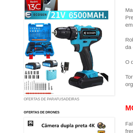
Mar
Pre
em 
Rob
da 
O 
Tor
org
OFERTAS DE PARAFUSADEIRAS
M
OFERTAS DE DRONES
Fal
fre