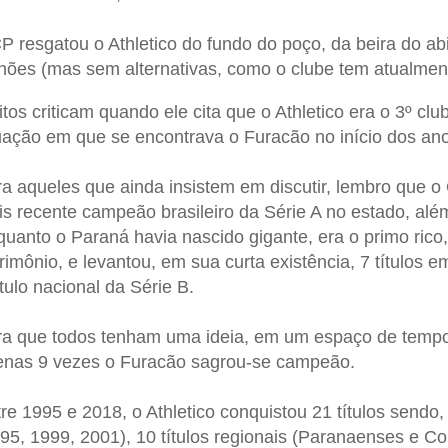
 resgatou o Athletico do fundo do poço, da beira do a
hões (mas sem alternativas, como o clube tem atualment
tos criticam quando ele cita que o Athletico era o 3º cl
uação em que se encontrava o Furacão no início dos ano
a aqueles que ainda insistem em discutir, lembro que o C
s recente campeão brasileiro da Série A no estado,
além
quanto
o Paraná havia nascido gigante, era o primo rico
rimônio, e levantou, em sua curta existência, 7 títulos e
ítulo nacional da Série B.
a que todos tenham uma ideia, em um espaço de tempo 
enas 9 vezes o Furacão sagrou-se campeão.
re 1995 e 2018, o Athletico conquistou 21 títulos sendo,
95, 1999, 2001), 10 títulos regionais (Paranaenses e Co