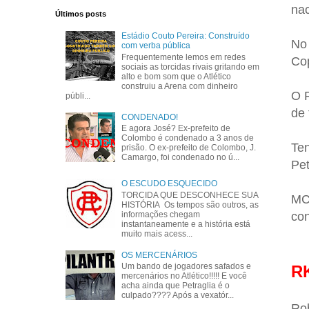
nac
Últimos posts
Estádio Couto Pereira: Construído
No 
com verba pública
Frequentemente lemos em redes
Cop
sociais as torcidas rivais gritando em
alto e bom som que o Atlético
construiu a Arena com dinheiro
O F
públi...
de 
CONDENADO!
E agora José? Ex-prefeito de
Colombo é condenado a 3 anos de
Ten
prisão. O ex-prefeito de Colombo, J.
Camargo, foi condenado no ú...
Pet
O ESCUDO ESQUECIDO
TORCIDA QUE DESCONHECE SUA
MCP
HISTÓRIA Os tempos são outros, as
co
informações chegam
instantaneamente e a história está
muito mais acess...
OS MERCENÁRIOS
Um bando de jogadores safados e
R
mercenários no Atlético!!!!! E você
acha ainda que Petraglia é o
culpado???? Após a vexatór...
Rob