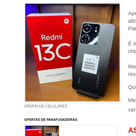
Apó
alt
Par
É i
che
Mas
res
Que
Mes
OFERTA DE CELULARES
ver
OFERTAS DE PARAFUSADEIRAS
A