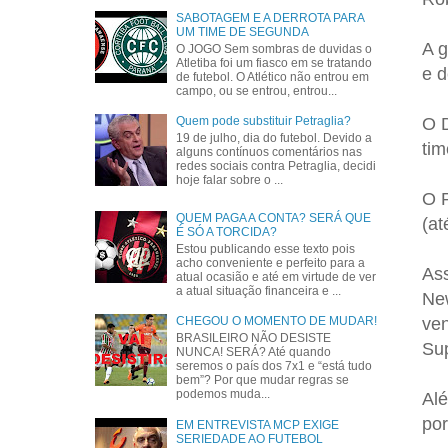
SABOTAGEM E A DERROTA PARA
UM TIME DE SEGUNDA
A g
O JOGO Sem sombras de duvidas o
Atletiba foi um fiasco em se tratando
e d
de futebol. O Atlético não entrou em
campo, ou se entrou, entrou...
O D
Quem pode substituir Petraglia?
19 de julho, dia do futebol. Devido a
tim
alguns contínuos comentários nas
redes sociais contra Petraglia, decidi
hoje falar sobre o ...
O P
QUEM PAGA A CONTA? SERÁ QUE
(at
É SÓ A TORCIDA?
Estou publicando esse texto pois
acho conveniente e perfeito para a
Ass
atual ocasião e até em virtude de ver
a atual situação financeira e ...
New
ven
CHEGOU O MOMENTO DE MUDAR!
BRASILEIRO NÃO DESISTE
Sup
NUNCA! SERÁ? Até quando
seremos o país dos 7x1 e “está tudo
bem”? Por que mudar regras se
podemos muda...
Alé
por
EM ENTREVISTA MCP EXIGE
SERIEDADE AO FUTEBOL