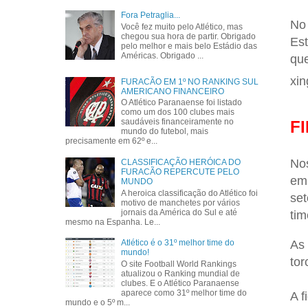
Fora Petraglia...
No 
Você fez muito pelo Atlético, mas
chegou sua hora de partir. Obrigado
Est
pelo melhor e mais belo Estádio das
Américas. Obrigado ...
que
xin
FURACÃO EM 1º NO RANKING SUL
AMERICANO FINANCEIRO
O Atlético Paranaense foi listado
como um dos 100 clubes mais
saudáveis financeiramente no
F
mundo do futebol, mais
precisamente em 62º e...
Nos
CLASSIFICAÇÃO HERÓICA DO
FURACÃO REPERCUTE PELO
em 
MUNDO
A heroica classificação do Atlético foi
set
motivo de manchetes por vários
jornais da América do Sul e até
tim
mesmo na Espanha. Le...
As 
Atlético é o 31º melhor time do
mundo!
tor
O site Football World Rankings
atualizou o Ranking mundial de
clubes. E o Atlético Paranaense
aparece como 31º melhor time do
A f
mundo e o 5º m...