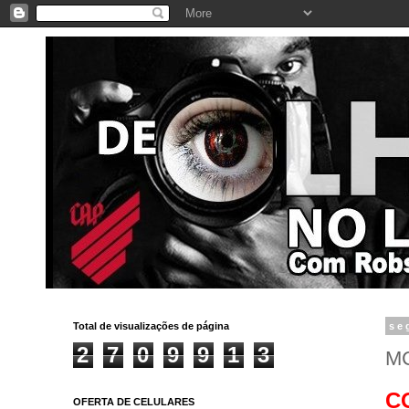
Total de visualizações de página
se
2
7
0
9
9
1
3
MC
C
OFERTA DE CELULARES