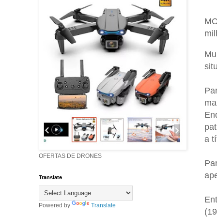
MCP
mil
Mui
sit
Par
mai
En
pat
a t
OFERTAS DE DRONES
Par
ap
Translate
Ent
Powered by
Translate
(19