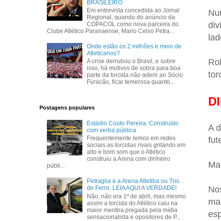
BRASILEIRO
Em entrevista concedida ao Jornal
Nun
Regional, quando do anúncio da
div
COPACOL como nova parceira do
Clube Atlético Paranaense, Mario Celso Petra...
lad
Onde estão os 2 milhões e meio de
Atleticanos?
Rob
A crise derrubou o Brasil, e sobre
isso, há motivos de sobra para boa
tor
parte da torcida não aderir ao Sócio
Furacão, ficar temerosa quanto...
D
Postagens populares
Estádio Couto Pereira: Construído
A d
com verba pública
Frequentemente lemos em redes
fut
sociais as torcidas rivais gritando em
alto e bom som que o Atlético
construiu a Arena com dinheiro
Mas
públi...
Petraglia e a Arena Atletiba ou Trio
Nos
de Ferro. LEIA AQUI A VERDADE!
Não, não era 1º de abril, mas mesmo
mar
assim a torcida do Atlético caiu na
maior mentira pregada pela mídia
esp
sensacionalista e opositores de P...