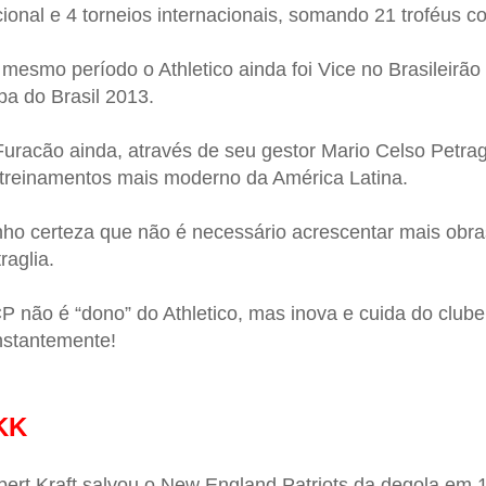
ional e 4 torneios internacionais, somando 21 troféus c
mesmo período o Athletico ainda foi Vice no Brasileirão
a do Brasil 2013.
uracão ainda, através de seu gestor Mario Celso Petragl
treinamentos mais moderno da América Latina.
ho certeza que não é necessário acrescentar mais obras
raglia.
 não é “dono” do Athletico, mas inova e cuida do clube
nstantemente!
KK
ert Kraft salvou o New England Patriots da degola em 1