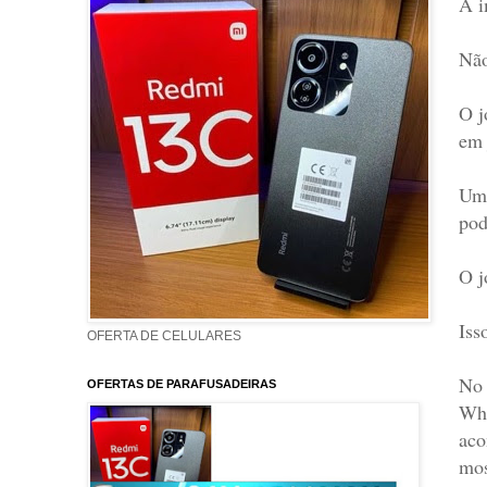
A i
Não
O j
em 
Um 
pod
O j
Iss
OFERTA DE CELULARES
No 
OFERTAS DE PARAFUSADEIRAS
Wha
aco
mos