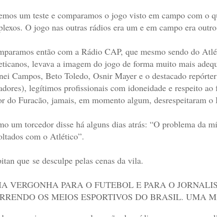
emos um teste e comparamos o jogo visto em campo com o que
plexos. O jogo nas outras rádios era um e em campo era outro
paramos então com a Rádio CAP, que mesmo sendo do Atlétic
eticanos, levava a imagem do jogo de forma muito mais adeq
nei Campos, Beto Toledo, Osnir Mayer e o destacado repórter
adores), legítimos profissionais com idoneidade e respeito a
or do Furacão, jamais, em momento algum, desrespeitaram o P
o um torcedor disse há alguns dias atrás: “O problema da mí
oltados com o Atlético”.
pitan que
se desculpe pelas cenas
da
vila.
A VERGONHA PARA O FUTEBOL E PARA O JORNALIS
RRENDO OS MEIOS ESPORTIVOS DO BRASIL. UMA 