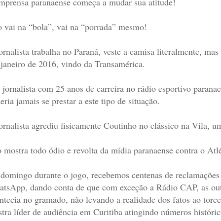
mprensa paranaense começa a mudar sua atitude!
 vai na “bola”, vai na “porrada” mesmo!
ornalista
trabalha
no
P
araná
, veste a camisa literalmente, ma
janeiro de 2016, vindo da
Transamérica
.
jornalista com 25 anos de carreira no rádio esportivo parana
eria jamais se prestar a este tipo de situação.
ornalista
agrediu fisicamente Coutinho no clássico na Vila, u
o mostra todo ódio e revolta da mídia paranaense contra o Atlé
domingo durante o jogo, recebemos centenas de reclamações 
tsApp, dando conta de que com exceção a Rádio CAP, as outr
ntecia no gramado, não levando a realidade dos fatos ao torc
tra líder de audiência em Curitiba atingindo números históri