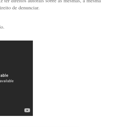
iz ter direitos autorais sobre as mesmas
, a mesma
reito de denunciar.
do
.