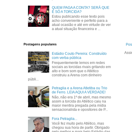
QUEM PAGA A CONTA? SERÁ QUE
É SÓ A TORCIDA?
Estou publicando esse texto pois
acho conveniente e perfeito para a
atual ocasião e até em virtude de ver
a atual situação financeira e ...
Postagens populares
Pos
Assi
Estádio Couto Pereira: Construído
com verba pública
Frequentemente lemos em redes
sociais as torcidas rivais gritando em
alto e bom som que o Atlético
construiu a Arena com dinheiro
públi...
Petraglia e a Arena Atletiba ou Trio
de Ferro. LEIA AQUI A VERDADE!
Não, não era 1º de abril, mas mesmo
assim a torcida do Atlético caiu na
maior mentira pregada pela mídia
sensacionalista e opositores de P...
Fora Petraglia...
Você fez muito pelo Atlético, mas
chegou sua hora de partir. Obrigado
pelo melhor e mais belo Estádio das