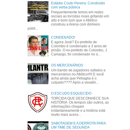
Estádio Couto Pereira: Construído
com verba pública
Frequentemente lemos em redes
sociais as torcidas rivais gritando em
alto e bom som que o Atlético
construiu a Arena com dinheiro
públi...
CONDENADO!
E agora José? Ex-prefeito de
Colombo é condenado a 3 anos de
prisão. O ex-prefeito de Colombo, J.
Camargo, foi condenado no ú...
OS MERCENÁRIOS
Um bando de jogadores safados e
mercenários no Atlético!!!!! E você
acha ainda que Petraglia é o
culpado???? Após a vexatór...
O ESCUDO ESQUECIDO
TORCIDA QUE DESCONHECE SUA
HISTÓRIA Os tempos são outros, as
informações chegam
instantaneamente e a história está
muito mais acess...
SABOTAGEM E A DERROTA PARA
UM TIME DE SEGUNDA