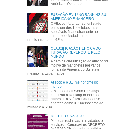
Américas. Obrigado ...
FURACÃO EM 1º NO RANKING SUL
AMERICANO FINANCEIRO
O Atlético Paranaense foi listado
como um dos 100 clubes mais
saudáveis financeiramente no
mundo do futebol, mais
precisamente em 62º e...
CLASSIFICAÇÃO HERÓICA DO
FURACÃO REPERCUTE PELO
MUNDO
A heroica classificação do Atlético foi
motivo de manchetes por vários
jornais da América do Sul e até
mesmo na Espanha. Le...
Atlético é o 31º melhor time do
mundo!
O site Football World Rankings
atualizou o Ranking mundial de
clubes. E o Atlético Paranaense
aparece como 31º melhor time do
mundo e o 5º m...
DECRETO 045/2020
Medidas restritivas a atividades e
serviços – Coronavírus DECRETO
045/2020 Dispõe sobre medidas