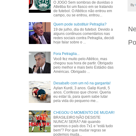
O JOGO Sem sombras de duvidas o
By
Atletiba foi um fiasco em se tratando
de futebol. O Atlético não entrou em
campo, ou se entrou, entrou...
Quem pode substituir Petraglia?
Ne
19 de julho, dia do futebol. Devido a
alguns contínuos comentários nas
redes sociais contra Petraglia, decidi
Po
hoje falar sobre o ...
Fora Petraglia...
Você fez muito pelo Atlético, mas
chegou sua hora de partir. Obrigado
pelo melhor e mais belo Estádio das
Américas. Obrigado ...
Desabafo com um nó na garganta!
Aylan Kurdi, 3 anos. Galip Kurdi, 5
anos. Confesso que chorei. Queria
eu estar lá, para quem sabe lutar
pela vida do pequeno me...
CHEGOU O MOMENTO DE MUDAR!
BRASILEIRO NÃO DESISTE
NUNCA! SERÁ? Até quando
seremos o país dos 7x1 e “está tudo
bem”? Por que mudar regras se
podemos muda...