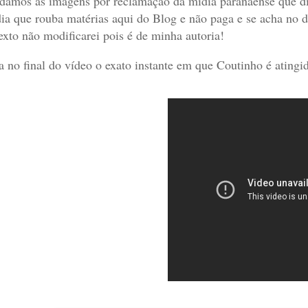
amos as imagens por reclamação da mídia paranaense que
d
ia que rouba matérias aqui do Blog e não paga e se acha no di
exto não modificarei pois é de minha autoria!
a no final do vídeo o exato instante em que Coutinho
é atingi