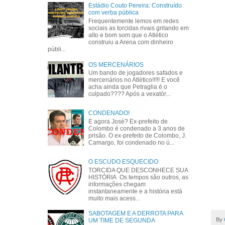
Estádio Couto Pereira: Construído
com verba pública
Frequentemente lemos em redes
sociais as torcidas rivais gritando em
alto e bom som que o Atlético
construiu a Arena com dinheiro
públi...
OS MERCENÁRIOS
Um bando de jogadores safados e
mercenários no Atlético!!!!! E você
acha ainda que Petraglia é o
culpado???? Após a vexatór...
CONDENADO!
E agora José? Ex-prefeito de
Colombo é condenado a 3 anos de
prisão. O ex-prefeito de Colombo, J.
Camargo, foi condenado no ú...
O ESCUDO ESQUECIDO
TORCIDA QUE DESCONHECE SUA
HISTÓRIA Os tempos são outros, as
informações chegam
instantaneamente e a história está
muito mais acess...
SABOTAGEM E A DERROTA PARA
By
UM TIME DE SEGUNDA