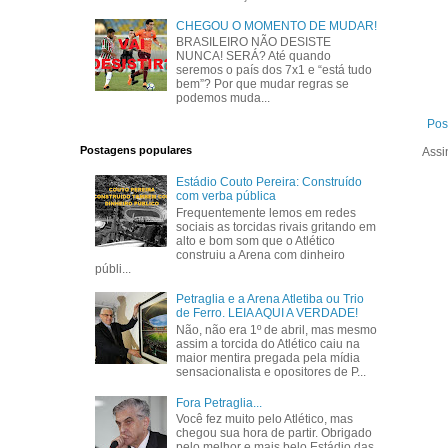
CHEGOU O MOMENTO DE MUDAR!
BRASILEIRO NÃO DESISTE
NUNCA! SERÁ? Até quando
seremos o país dos 7x1 e “está tudo
bem”? Por que mudar regras se
podemos muda...
Pos
Postagens populares
Assi
Estádio Couto Pereira: Construído
com verba pública
Frequentemente lemos em redes
sociais as torcidas rivais gritando em
alto e bom som que o Atlético
construiu a Arena com dinheiro
públi...
Petraglia e a Arena Atletiba ou Trio
de Ferro. LEIA AQUI A VERDADE!
Não, não era 1º de abril, mas mesmo
assim a torcida do Atlético caiu na
maior mentira pregada pela mídia
sensacionalista e opositores de P...
Fora Petraglia...
Você fez muito pelo Atlético, mas
chegou sua hora de partir. Obrigado
pelo melhor e mais belo Estádio das