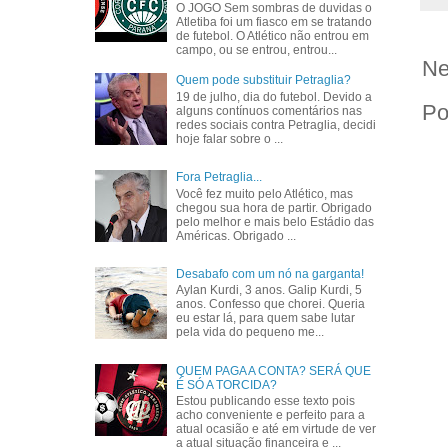
O JOGO Sem sombras de duvidas o
Atletiba foi um fiasco em se tratando
de futebol. O Atlético não entrou em
campo, ou se entrou, entrou...
Ne
Quem pode substituir Petraglia?
19 de julho, dia do futebol. Devido a
Po
alguns contínuos comentários nas
redes sociais contra Petraglia, decidi
hoje falar sobre o ...
Fora Petraglia...
Você fez muito pelo Atlético, mas
chegou sua hora de partir. Obrigado
pelo melhor e mais belo Estádio das
Américas. Obrigado ...
Desabafo com um nó na garganta!
Aylan Kurdi, 3 anos. Galip Kurdi, 5
anos. Confesso que chorei. Queria
eu estar lá, para quem sabe lutar
pela vida do pequeno me...
QUEM PAGA A CONTA? SERÁ QUE
É SÓ A TORCIDA?
Estou publicando esse texto pois
acho conveniente e perfeito para a
atual ocasião e até em virtude de ver
a atual situação financeira e ...