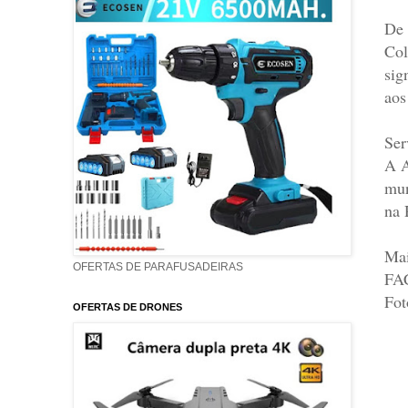
De 
Col
sig
aos
Ser
A A
mun
na 
Mai
OFERTAS DE PARAFUSADEIRAS
FA
Fot
OFERTAS DE DRONES