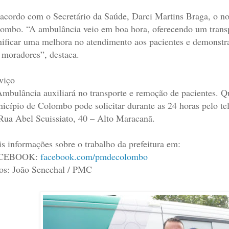
acordo com o Secretário da Saúde, Darci Martins Braga, o n
ombo. “A ambulância veio em boa hora, oferecendo um transpo
nificar uma melhora no atendimento aos pacientes e demonstra
 moradores”, destaca.
viço
mbulância auxiliará no transporte e remoção de pacientes. Q
icípio de Colombo pode solicitar durante as 24 horas pelo t
Rua Abel Scuissiato, 40 – Alto Maracanã.
s informações sobre o trabalho da prefeitura em:
CEBOOK:
facebook.com/pmdecolombo
os: João Senechal / PMC