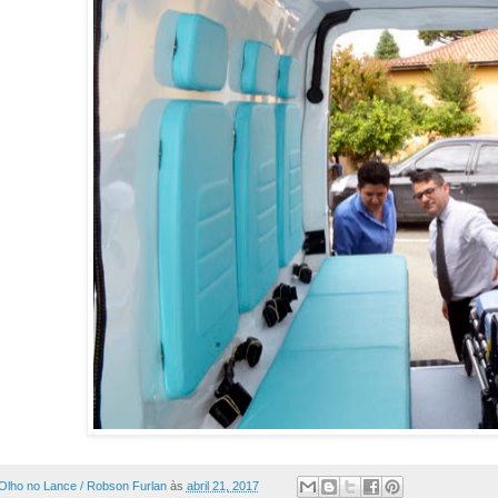
Olho no Lance / Robson Furlan
às
abril 21, 2017