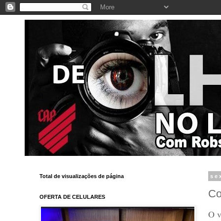
Total de visualizações de página
se
Co
OFERTA DE CELULARES
O v