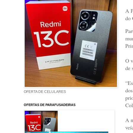
A P
do 
Par
mun
Pri
O v
de 
“Es
dos
OFERTA DE CELULARES
pri
Col
OFERTAS DE PARAFUSADEIRAS
A n
veí