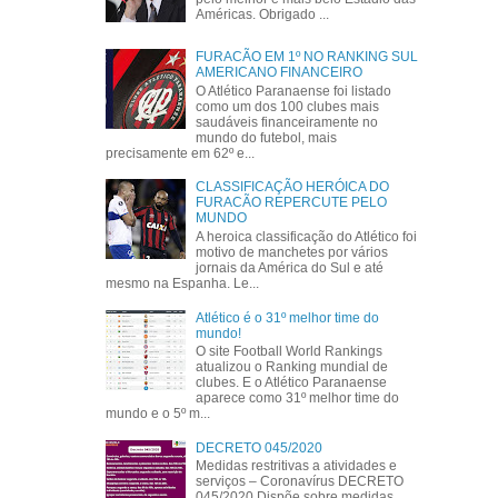
Américas. Obrigado ...
FURACÃO EM 1º NO RANKING SUL
AMERICANO FINANCEIRO
O Atlético Paranaense foi listado
como um dos 100 clubes mais
saudáveis financeiramente no
mundo do futebol, mais
precisamente em 62º e...
CLASSIFICAÇÃO HERÓICA DO
FURACÃO REPERCUTE PELO
MUNDO
A heroica classificação do Atlético foi
motivo de manchetes por vários
jornais da América do Sul e até
mesmo na Espanha. Le...
Atlético é o 31º melhor time do
mundo!
O site Football World Rankings
atualizou o Ranking mundial de
clubes. E o Atlético Paranaense
aparece como 31º melhor time do
mundo e o 5º m...
DECRETO 045/2020
Medidas restritivas a atividades e
serviços – Coronavírus DECRETO
045/2020 Dispõe sobre medidas