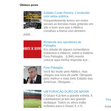
Últimos posts
Estádio Couto Pereira: Construído
com verba pública
Frequentemente lemos em redes
sociais as torcidas rivais gritando em
alto e bom som que o Atlético
construiu a Arena com dinheiro
públi...
Resposta aos opositores de
Petraglia
Em virtude de alguns comentários
maldosos e imbecis, sobre a matéria
Fora Petraglia... (LINK) resolvi
colocar aqui minha resposta aos...
Fora Petraglia...
Você fez muito pelo Atlético, mas
chegou sua hora de partir. Obrigado
pelo melhor e mais belo Estádio das
Américas. Obrigado ...
UM FURACÃO DURO DE MATAR
O Grupo 4 já tem a grande estrela. A
Libertadores já tem seu grande
Pos
destaque. Todos os olhos estão
voltados para o Grupo 4, o G...
Assi