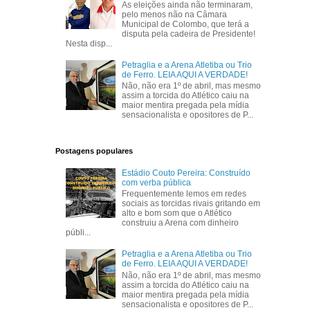
As eleições ainda não terminaram,
pelo menos não na Câmara
Municipal de Colombo, que terá a
disputa pela cadeira de Presidente!
Nesta disp...
Petraglia e a Arena Atletiba ou Trio
de Ferro. LEIA AQUI A VERDADE!
Não, não era 1º de abril, mas mesmo
assim a torcida do Atlético caiu na
maior mentira pregada pela mídia
sensacionalista e opositores de P...
Postagens populares
Estádio Couto Pereira: Construído
com verba pública
Frequentemente lemos em redes
sociais as torcidas rivais gritando em
alto e bom som que o Atlético
construiu a Arena com dinheiro
públi...
Petraglia e a Arena Atletiba ou Trio
de Ferro. LEIA AQUI A VERDADE!
Não, não era 1º de abril, mas mesmo
assim a torcida do Atlético caiu na
maior mentira pregada pela mídia
sensacionalista e opositores de P...