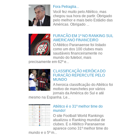
Fora Petraglia...
Você fez muito pelo Atlético, mas
chegou sua hora de partir. Obrigado
pelo melhor e mais belo Estádio das
Américas. Obrigado ...
FURACÃO EM 1º NO RANKING SUL
AMERICANO FINANCEIRO
O Atlético Paranaense foi listado
como um dos 100 clubes mais
saudáveis financeiramente no
mundo do futebol, mais
precisamente em 62º e...
CLASSIFICAÇÃO HERÓICA DO
FURACÃO REPERCUTE PELO
MUNDO
A heroica classificação do Atlético foi
motivo de manchetes por vários
jornais da América do Sul e até
mesmo na Espanha. Le...
Atlético é o 31º melhor time do
mundo!
O site Football World Rankings
atualizou o Ranking mundial de
clubes. E o Atlético Paranaense
aparece como 31º melhor time do
mundo e o 5º m...