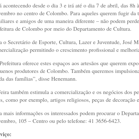
á acontecendo desde o dia 3 e irá até o dia 7 de abril, das 8h
embro no centro de Colombo. Para aqueles querem fugir da tr
iliares e amigos de uma maneira diferente – não podem perde
feitura de Colombo por meio do Departamento de Cultura.
a o Secretário de Esporte, Cultura, Lazer e Juventude, José
ercialização permitindo o crescimento profissional e melhori
Prefeitura oferece estes espaços aos artesãos que querem expo
uenos produtores de Colombo. Também queremos impulsionar
da das famílias”, disse Henemann.
eira também estimula a comercialização e os negócios dos peq
ns, como por exemplo, artigos religiosos, peças de decoração
a mais informações os interessados podem procurar o Depart
embro, 105 – Centro ou pelo telefone: 41 3656-6423.
viço: