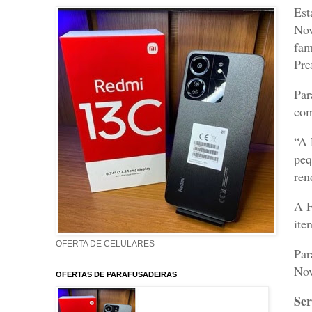
Est
Nov
fam
Pre
Par
com
“A 
peq
ren
A F
ite
OFERTA DE CELULARES
Par
Nov
OFERTAS DE PARAFUSADEIRAS
Ser