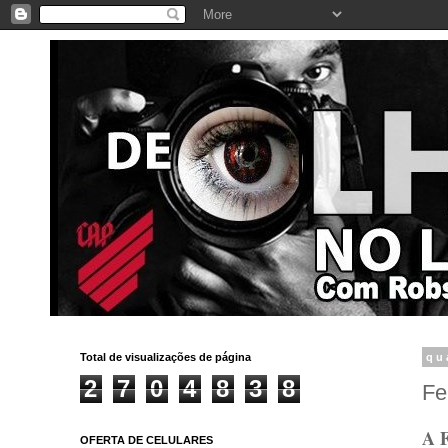
Total de visualizações de página
qu
2
7
0
4
8
3
8
Fe
A F
OFERTA DE CELULARES