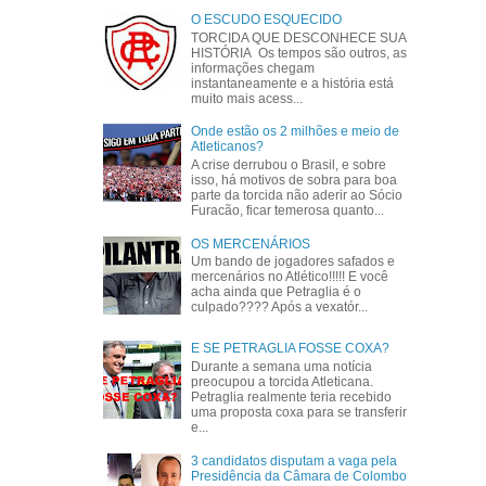
O ESCUDO ESQUECIDO
TORCIDA QUE DESCONHECE SUA
HISTÓRIA Os tempos são outros, as
informações chegam
instantaneamente e a história está
muito mais acess...
Onde estão os 2 milhões e meio de
Atleticanos?
A crise derrubou o Brasil, e sobre
isso, há motivos de sobra para boa
parte da torcida não aderir ao Sócio
Furacão, ficar temerosa quanto...
OS MERCENÁRIOS
Um bando de jogadores safados e
mercenários no Atlético!!!!! E você
acha ainda que Petraglia é o
culpado???? Após a vexatór...
E SE PETRAGLIA FOSSE COXA?
Durante a semana uma notícia
preocupou a torcida Atleticana.
Petraglia realmente teria recebido
uma proposta coxa para se transferir
e...
3 candidatos disputam a vaga pela
Presidência da Câmara de Colombo