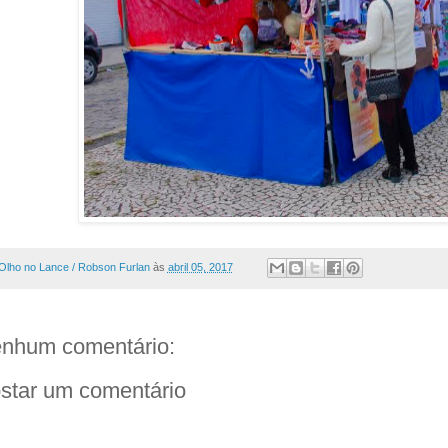
Olho no Lance / Robson Furlan
às
abril 05, 2017
nhum comentário:
star um comentário