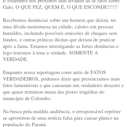
E estaremos nos próximos dias levando ao ar fatos sobre
Galo, O QUE FEZ, QUEM É, O QUE ESCONDE!!!!!!
Recebemos denúncias sobre
um
homem que dizem, ter
uma dívida monstruosa na cidade, calotes em pessoas
humildes, incluindo possíveis emissões de cheques sem
fundos, e outras práticas ilícitas que deixou de praticar
após
a
fama. Estamos investigando as fortes denúncias e
logo traremos à tona a verdade, SOMENTE A
VERDADE.
Enquanto nossa reportagem corre atrás
de
FATOS
VERDADEIROS, podemos dizer que presenciamos mais
fatos lamentáveis
e que causaram
um verdadeiro desastre e
que quase terminou numa das piores tragédias do
município de Colombo.
Na busca pela maldita audiência, o irresponsável repórter
se aproveitou de uma notícia falsa para causar pânico na
população do Paraná.