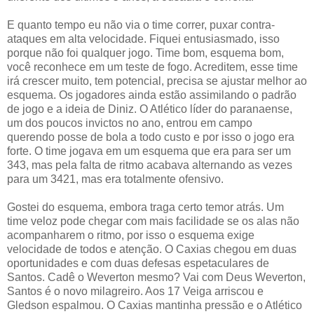
E quanto tempo eu não via o time correr, puxar contra-
ataques em alta velocidade. Fiquei entusiasmado, isso
porque não foi qualquer jogo. Time bom, esquema bom,
você reconhece em um teste de fogo. Acreditem, esse time
irá crescer muito, tem potencial, precisa se ajustar melhor ao
esquema. Os jogadores ainda estão assimilando o padrão
de jogo e a ideia de Diniz.
O Atlético líder do paranaense,
um dos poucos invictos no ano, entrou em campo
querendo posse de bola a todo custo e por isso o jogo era
forte. O time jogava em um esquema que era para ser um
343, mas pela falta de ritmo acabava alternando as vezes
para um 3421, mas era totalmente ofensivo.
Gostei do esquema, embora traga certo temor atrás.
Um
time veloz pode chegar com mais facilidade se os alas não
acompanharem o ritmo, por isso o esquema exige
velocidade de todos e atenção.
O Caxias chegou em duas
oportunidades e com duas defesas espetaculares de
Santos. Cadê o Weverton mesmo? Vai com Deus Weverton,
Santos é o novo milagreiro. Aos 17 Veiga arriscou e
Gledson espalmou. O Caxias mantinha pressão e o Atlético