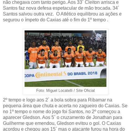
não chegava com tanto perigo. Aos 33´ Cleiton arrisca e
Santos faz nova defesa espetacular de mão trocada. 34´
Santos salvou outra vez.
O Atlético equilibrou as ações e
segurou o ímpeto do Caxias até o fim do 1º tempo .
Foto: Miguel Locatelli / Site Oficial
2º tempo e logo aos 2´ a bola sobra para Ribamar na
pequena área que chuta e acerta no zagueiro do Caxias. Se
no 1º tempo o nome do jogo foi Santos, no 2º começou a
aparecer Gledson. Aos 5´ o cruzamento de Jonathan para
Guilherme que emendou, Gledson evitou o gol. O Caxias
acordou e chegou aos 15´ mas o atacante furou na hora do