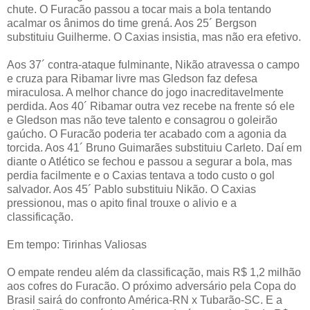
chute. O Furacão passou a tocar mais a bola tentando
acalmar os ânimos do time grená. Aos 25´ Bergson
substituiu Guilherme.
O Caxias insistia, mas não era efetivo.
Aos 37´ contra-ataque fulminante, Nikão atravessa o campo
e cruza para Ribamar livre mas Gledson faz defesa
miraculosa. A melhor chance do jogo inacreditavelmente
perdida.
Aos 40´ Ribamar outra vez recebe na frente só ele
e Gledson mas não teve talento e consagrou o goleirão
gaúcho. O Furacão poderia ter acabado com a agonia da
torcida.
Aos
41´ Bruno Guimarães substituiu Carleto. Daí em
diante
o
Atlético se fechou e passou a segurar a bola, mas
perdia facilmente e o Caxias tentava a todo custo o gol
salvador. Aos 45´ Pablo substituiu Nikão. O Caxias
pressionou, mas o apito final trouxe o alivio e a
classificação.
Em tempo: Tirinhas Valiosas
O empate rendeu além da classificação, mais R$ 1,2 milhão
aos cofres do Furacão. O próximo adversário pela Copa do
Brasil sairá do confronto América-RN x Tubarão-SC. E a