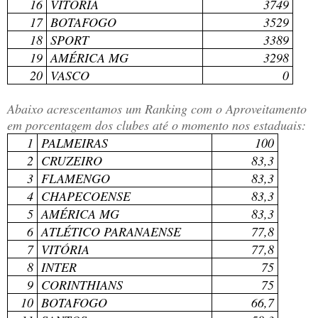
16
VITÓRIA
3749
17
BOTAFOGO
3529
18
SPORT
3389
19
AMÉRICA MG
3298
20
VASCO
0
Abaixo acrescentamos um Ranking com o Aproveitamento
em porcentagem dos clubes até o momento nos estaduais:
1
PALMEIRAS
100
2
CRUZEIRO
83,3
3
FLAMENGO
83,3
4
CHAPECOENSE
83,3
5
AMÉRICA MG
83,3
6
ATLÉTICO PARANAENSE
77,8
7
VITÓRIA
77,8
8
INTER
75
9
CORINTHIANS
75
10
BOTAFOGO
66,7