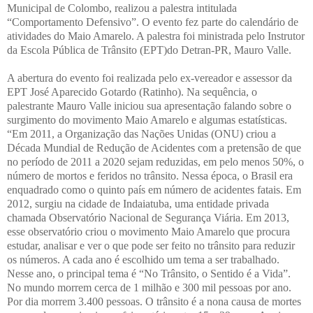
Municipal de Colombo, realizou a palestra intitulada
“Comportamento Defensivo”. O evento fez parte do calendário de
atividades do Maio Amarelo. A palestra foi ministrada pelo Instrutor
da Escola Pública de Trânsito (EPT)do Detran-PR, Mauro Valle.
A abertura do evento foi realizada pelo ex-vereador e assessor da
EPT José Aparecido Gotardo (Ratinho). Na sequência, o
palestrante Mauro Valle iniciou sua apresentação falando sobre o
surgimento do movimento Maio Amarelo e algumas estatísticas.
“Em 2011, a Organização das Nações Unidas (ONU) criou a
Década Mundial de Redução de Acidentes com a pretensão de que
no período de 2011 a 2020 sejam reduzidas, em pelo menos 50%, o
número de mortos e feridos no trânsito. Nessa época, o Brasil era
enquadrado como o quinto país em número de acidentes fatais. Em
2012, surgiu na cidade de Indaiatuba, uma entidade privada
chamada Observatório Nacional de Segurança Viária. Em 2013,
esse observatório criou o movimento Maio Amarelo que procura
estudar, analisar e ver o que pode ser feito no trânsito para reduzir
os números. A cada ano é escolhido um tema a ser trabalhado.
Nesse ano, o principal tema é “No Trânsito, o Sentido é a Vida”.
No mundo morrem cerca de 1 milhão e 300 mil pessoas por ano.
Por dia morrem 3.400 pessoas. O trânsito é a nona causa de mortes