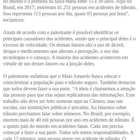
no mundo e a primeira na faixa etária entre 15 e 39 anos. Aqui no
Brasil, em 2017, morreram 41.251 pessoas em acidentes de trânsito.
Isso representa 113 pessoas por dia, quase 05 pessoas por hora”,
esclareceu.
Ainda de acordo com o palestrante é possível identificar os
principais causadores dos acidentes, sendo que o principal deles é o
excesso de velocidade. Os demais fatores são o uso de álcool,
drogas e medicamentos que alteram a percepção, o uso das
tecnologias e o cansaço. A maioria dos acidentes acontecem em
virtude de um desses fatores ou a junção deles.
O palestrante enfatizou que o Maio Amarelo busca educar e
conscientizar a população para o trânsito seguro. Também destacou
que todos devem fazer a sua parte. “A ideia é chamarmos a atenção
das pessoas para que elas sejam replicadoras das informações. Esse
trabalho não deve ser feito somente aqui na Câmara, mas nas
escolas, nas instituições públicas e privadas. Ao falarmos sobre
trânsito precisamos falar sobre números. No Brasil, por exemplo,
morrem mais de 40 mil pessoas por ano em acidentes de trânsito. É
o quinto país do mundo em acidentes fatais. Cada um precisa
começar a fazer a sua parte. Todos nós temos responsabilidades. A
cada 12 minutos, uma pessoa morre em acidente de trânsito. O