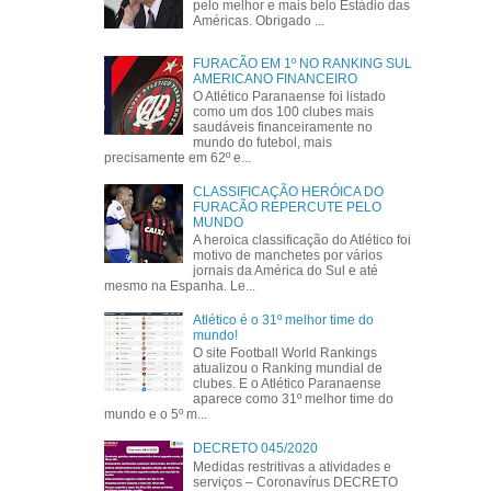
pelo melhor e mais belo Estádio das
Américas. Obrigado ...
FURACÃO EM 1º NO RANKING SUL
AMERICANO FINANCEIRO
O Atlético Paranaense foi listado
como um dos 100 clubes mais
saudáveis financeiramente no
mundo do futebol, mais
precisamente em 62º e...
CLASSIFICAÇÃO HERÓICA DO
FURACÃO REPERCUTE PELO
MUNDO
A heroica classificação do Atlético foi
motivo de manchetes por vários
jornais da América do Sul e até
mesmo na Espanha. Le...
Atlético é o 31º melhor time do
mundo!
O site Football World Rankings
atualizou o Ranking mundial de
clubes. E o Atlético Paranaense
aparece como 31º melhor time do
mundo e o 5º m...
DECRETO 045/2020
Medidas restritivas a atividades e
serviços – Coronavírus DECRETO