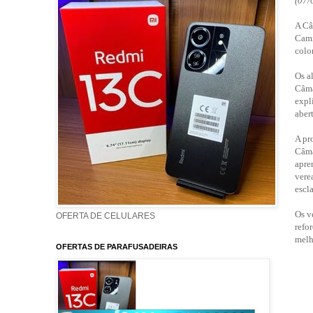
(07/
A Câ
Cami
colo
Os a
Câma
expl
aber
A pr
Câma
apre
vere
escl
Os v
OFERTA DE CELULARES
refo
melh
OFERTAS DE PARAFUSADEIRAS