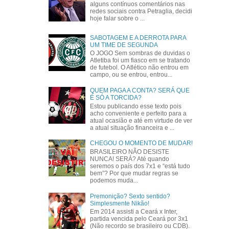
alguns contínuos comentários nas
redes sociais contra Petraglia, decidi
hoje falar sobre o ...
SABOTAGEM E A DERROTA PARA
UM TIME DE SEGUNDA
O JOGO Sem sombras de duvidas o
Atletiba foi um fiasco em se tratando
de futebol. O Atlético não entrou em
campo, ou se entrou, entrou...
QUEM PAGA A CONTA? SERÁ QUE
É SÓ A TORCIDA?
Estou publicando esse texto pois
acho conveniente e perfeito para a
atual ocasião e até em virtude de ver
a atual situação financeira e ...
CHEGOU O MOMENTO DE MUDAR!
BRASILEIRO NÃO DESISTE
NUNCA! SERÁ? Até quando
seremos o país dos 7x1 e “está tudo
bem”? Por que mudar regras se
podemos muda...
Premonição? Sexto sentido?
Simplesmente Nikão!
Em 2014 assisti a Ceará x Inter,
partida vencida pelo Ceará por 3x1
(Não recordo se brasileiro ou CDB).