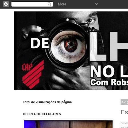
Total de visualizações de página
se
Es
OFERTA DE CELULARES
Os e