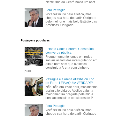
Neste time do Ceará havia um atlet...
Fora Petraglia...
Você fez muito pelo Atlético, mas
chegou sua hora de partir. Obrigado
pelo melhor e mais belo Estádio das
Américas. Obrigado ...
Postagens populares
Estádio Couto Pereira: Construído
com verba pública
Frequentemente lemos em redes
sociais as torcidas rivais gritando em
alto e bom som que o Atlético
construiu a Arena com dinheiro
públi...
Petraglia e a Arena Atletiba ou Trio
de Ferro. LEIA AQUI A VERDADE!
Não, não era 1º de abril, mas mesmo
assim a torcida do Atlético caiu na
maior mentira pregada pela mídia
sensacionalista e opositores de P...
Fora Petraglia...
Você fez muito pelo Atlético, mas
chegou sua hora de partir. Obrigado