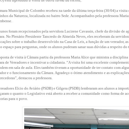
05) está agendada a visita de outra turma da escola,
mara Municipal de Colombo recebeu na tarde da última terça-feira (30/04) a visita
nhos da Natureza, localizada no bairro Sede. Acompanhados pela professora Maria A
mbense.
lunos foram recepcionados pela servidora Lucirene Cavassin, chefe da divisão de ap
ra. No Plenário Presidente Tancredo de Almeida Neves, eles receberam da servidor
icações sobre o trabalho desenvolvido na Casa de Leis, a função de um vereador, as
to espaço para perguntas, onde os alunos puderam sanar suas dúvidas a respeito do 
oposta de visita à Câmara partiu da professora Maria Alice que ministra a disciplina
ra de Vereadores e incentivar a cidadania. “A visita foi uma excelente complementa
ndem em sala de aula. Eles também tiveram a oportunidade de ter contato com algu
ador e o funcionamento da Câmara. Agradeço o ótimo atendimento e as explicações 
arecedoras”, destacou a professora.
ereadores Elcio do Aviário (PSDB) e Gilgera (PSDB) lembraram aos alunos a import
rçaram o quanto o Legislativo está aberto a receber a comunidade como forma de ac
orias para o povo.