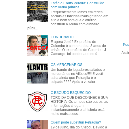
Estádio Couto Pereira: Construído
com verba pública
Frequentemente lemos em redes
sociais as torcidas rivais gritando em
alto e bom som que o Atlético
construiu a Arena com dinheiro
públi...
CONDENADO!
E agora José? Ex-prefeito de
Pos
Colombo é condenado a 3 anos de
prisão. O ex-prefeito de Colombo, J.
Assi
Camargo, foi condenado no ú...
OS MERCENÁRIOS
Um bando de jogadores safados e
mercenários no Atlético!!!!! E você
acha ainda que Petraglia é o
culpado???? Após a vexatór...
O ESCUDO ESQUECIDO
TORCIDA QUE DESCONHECE SUA
HISTÓRIA Os tempos são outros, as
informações chegam
instantaneamente e a história está
muito mais acess...
Quem pode substituir Petraglia?
19 de julho, dia do futebol. Devido a