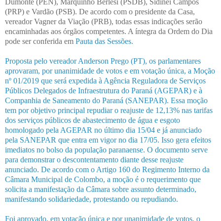
Dumonte (PEN), Marquinho Berlesi (PSDB), Sidinei Campos
(PRP) e Vardão (PSB). De acordo com o presidente da Casa,
vereador Vagner da Viação (PRB), todas essas indicações serão
encaminhadas aos órgãos competentes. A íntegra da Ordem do Dia
pode ser conferida em
Pauta das Sessões
.
Proposta pelo vereador Anderson Prego (PT), os parlamentares
aprovaram, por unanimidade de votos e em votação única, a Moção
nº 01/2019 que será expedida à Agência Reguladora de Serviços
Públicos Delegados de Infraestrutura do Paraná (AGEPAR) e à
Companhia de Saneamento do Paraná (SANEPAR). Essa moção
tem por objetivo principal repudiar o reajuste de 12,13% nas tarifas
dos serviços públicos de abastecimento de água e esgoto
homologado pela AGEPAR no último dia 15/04 e já anunciado
pela SANEPAR que entra em vigor no dia 17/05. Isso gera efeitos
imediatos no bolso da população paranaense. O documento serve
para demonstrar o descontentamento diante desse reajuste
anunciado. De acordo com o Artigo 160 do Regimento Interno da
Câmara Municipal de Colombo, a moção é o requerimento que
solicita a manifestação da Câmara sobre assunto determinado,
manifestando solidariedade, protestando ou repudiando.
Foi aprovado, em votação única e por unanimidade de votos, o