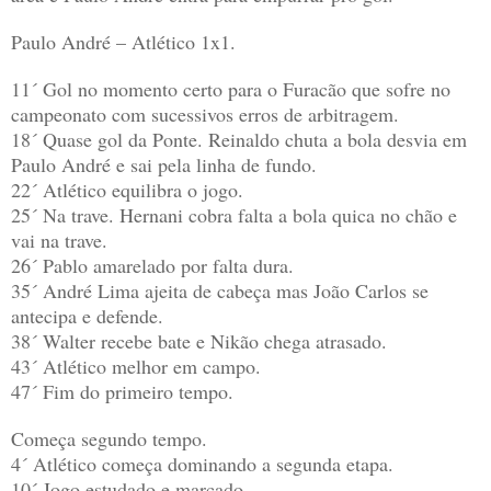
Paulo André – Atlético 1x1.
11´ Gol no momento certo para o Furacão que sofre no
campeonato com sucessivos erros de arbitragem.
18´ Quase gol da Ponte. Reinaldo chuta a bola desvia em
Paulo André e sai pela linha de fundo.
22´ Atlético equilibra o jogo.
25´ Na trave. Hernani cobra falta a bola quica no chão e
vai na trave.
26´ Pablo amarelado por falta dura.
35´ André Lima ajeita de cabeça mas João Carlos se
antecipa e defende.
38´ Walter recebe bate e Nikão chega atrasado.
43´ Atlético melhor em campo.
47´ Fim do primeiro tempo.
Começa segundo tempo.
4´ Atlético começa dominando a segunda etapa.
10´ Jogo estudado e marcado.