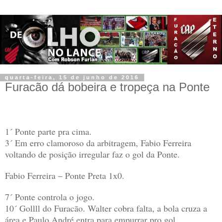
quarta-feira, 15 de junho de 2016
Furacão dá bobeira e tropeça na Ponte
1´ Ponte parte pra cima.
3´ Em erro clamoroso da arbitragem, Fabio Ferreira
voltando de posição irregular faz o gol da Ponte.
Fabio Ferreira – Ponte Preta 1x0.
7´ Ponte controla o jogo.
10´ Gollll do Furacão. Walter cobra falta, a bola cruza a
área e Paulo André entra para empurrar pro gol.