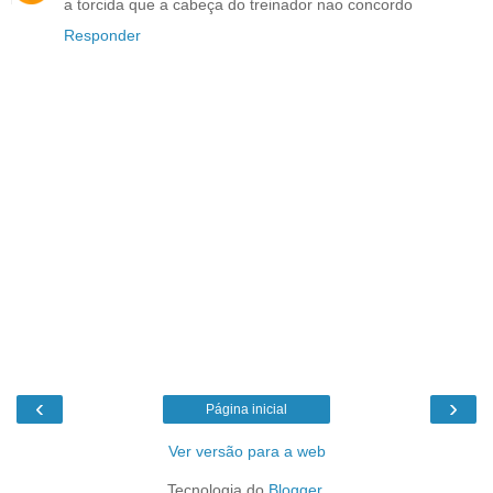
a torcida que a cabeça do treinador nao concordo
Responder
‹
›
Página inicial
Ver versão para a web
Tecnologia do
Blogger
.