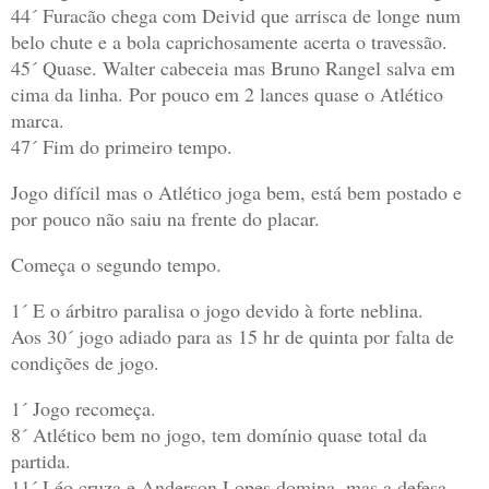
44´ Furacão chega com Deivid que arrisca de longe num
belo chute e a bola caprichosamente acerta o travessão.
45´ Quase. Walter cabeceia mas Bruno Rangel salva em
cima da linha. Por pouco em 2 lances quase o Atlético
marca.
47´ Fim do primeiro tempo.
Jogo difícil mas o Atlético joga bem, está bem postado e
por pouco não saiu na frente do placar.
Começa o segundo tempo.
1´ E o árbitro paralisa o jogo devido à forte neblina.
Aos 30´ jogo adiado para as 15 hr de quinta por falta de
condições de jogo.
1´ Jogo recomeça.
8´ Atlético bem no jogo, tem domínio quase total da
partida.
11´ Léo cruza e Anderson Lopes domina, mas a defesa