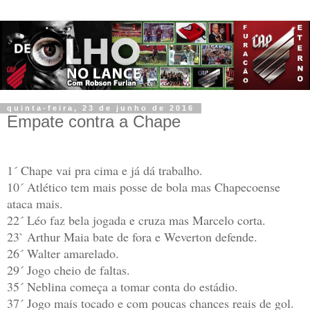
quinta-feira, 23 de junho de 2016
Empate contra a Chape
1´ Chape vai pra cima e já dá trabalho.
10´ Atlético tem mais posse de bola mas Chapecoense
ataca mais.
22´ Léo faz bela jogada e cruza mas Marcelo corta.
23` Arthur Maia bate de fora e Weverton defende.
26´ Walter amarelado.
29´ Jogo cheio de faltas.
35´ Neblina começa a tomar conta do estádio.
37´ Jogo mais tocado e com poucas chances reais de gol.