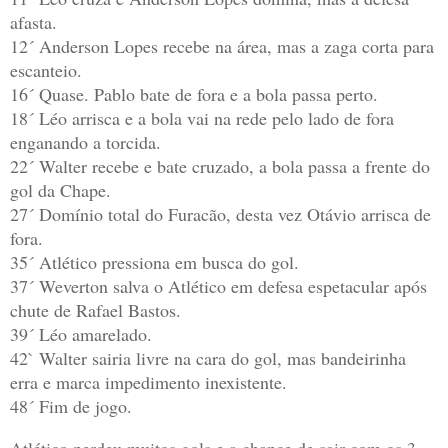
afasta.
12´ Anderson Lopes recebe na área, mas a zaga corta para
escanteio.
16´ Quase. Pablo bate de fora e a bola passa perto.
18´ Léo arrisca e a bola vai na rede pelo lado de fora
enganando a torcida.
22´ Walter recebe e bate cruzado, a bola passa a frente do
gol da Chape.
27´ Domínio total do Furacão, desta vez Otávio arrisca de
fora.
35´ Atlético pressiona em busca do gol.
37´ Weverton salva o Atlético em defesa espetacular após
chute de Rafael Bastos.
39´ Léo amarelado.
42` Walter sairia livre na cara do gol, mas bandeirinha
erra e marca impedimento inexistente.
48´ Fim de jogo.