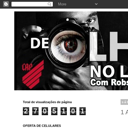
Total de visualizações de página
sá
2
7
0
5
1
0
1
1
OFERTA DE CELULARES