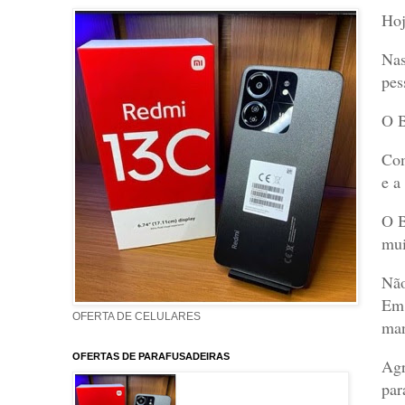
Hoj
Nas
pes
O B
Com
e a
O B
mui
Não
Em 
OFERTA DE CELULARES
man
OFERTAS DE PARAFUSADEIRAS
Agr
par