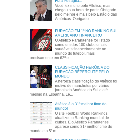
Fora Petraglia...
Você fez muito pelo Atlético, mas
chegou sua hora de partir. Obrigado
pelo melhor e mais belo Estádio das
Américas. Obrigado ...
FURACÃO EM 1º NO RANKING SUL
AMERICANO FINANCEIRO
O Atlético Paranaense foi listado
como um dos 100 clubes mais
saudáveis financeiramente no
mundo do futebol, mais
precisamente em 62º e...
CLASSIFICAÇÃO HERÓICA DO
FURACÃO REPERCUTE PELO
MUNDO
A heroica classificação do Atlético foi
motivo de manchetes por vários
jornais da América do Sul e até
mesmo na Espanha. Le...
Atlético é o 31º melhor time do
mundo!
O site Football World Rankings
atualizou o Ranking mundial de
clubes. E o Atlético Paranaense
aparece como 31º melhor time do
mundo e o 5º m...