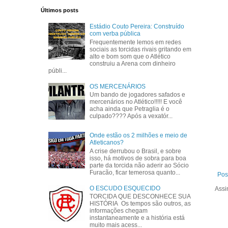
Últimos posts
Estádio Couto Pereira: Construído
com verba pública
Frequentemente lemos em redes
sociais as torcidas rivais gritando em
alto e bom som que o Atlético
construiu a Arena com dinheiro
públi...
OS MERCENÁRIOS
Um bando de jogadores safados e
mercenários no Atlético!!!!! E você
acha ainda que Petraglia é o
culpado???? Após a vexatór...
Onde estão os 2 milhões e meio de
Atleticanos?
A crise derrubou o Brasil, e sobre
isso, há motivos de sobra para boa
parte da torcida não aderir ao Sócio
Furacão, ficar temerosa quanto...
Pos
O ESCUDO ESQUECIDO
Assi
TORCIDA QUE DESCONHECE SUA
HISTÓRIA Os tempos são outros, as
informações chegam
instantaneamente e a história está
muito mais acess...