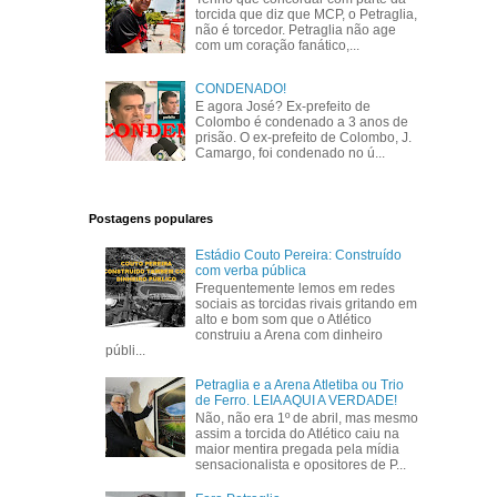
torcida que diz que MCP, o Petraglia,
não é torcedor. Petraglia não age
com um coração fanático,...
CONDENADO!
E agora José? Ex-prefeito de
Colombo é condenado a 3 anos de
prisão. O ex-prefeito de Colombo, J.
Camargo, foi condenado no ú...
Postagens populares
Estádio Couto Pereira: Construído
com verba pública
Frequentemente lemos em redes
sociais as torcidas rivais gritando em
alto e bom som que o Atlético
construiu a Arena com dinheiro
públi...
Petraglia e a Arena Atletiba ou Trio
de Ferro. LEIA AQUI A VERDADE!
Não, não era 1º de abril, mas mesmo
assim a torcida do Atlético caiu na
maior mentira pregada pela mídia
sensacionalista e opositores de P...