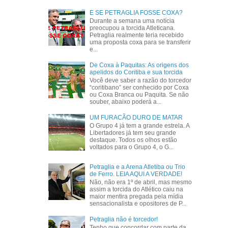
E SE PETRAGLIA FOSSE COXA?
Durante a semana uma notícia
preocupou a torcida Atleticana.
Petraglia realmente teria recebido
uma proposta coxa para se transferir
e...
De Coxa à Paquitas: As origens dos
apelidos do Coritiba e sua torcida
Você deve saber a razão do torcedor
“coritibano” ser conhecido por Coxa
ou Coxa Branca ou Paquita. Se não
souber, abaixo poderá a...
UM FURACÃO DURO DE MATAR
O Grupo 4 já tem a grande estrela. A
Libertadores já tem seu grande
destaque. Todos os olhos estão
voltados para o Grupo 4, o G...
Petraglia e a Arena Atletiba ou Trio
de Ferro. LEIA AQUI A VERDADE!
Não, não era 1º de abril, mas mesmo
assim a torcida do Atlético caiu na
maior mentira pregada pela mídia
sensacionalista e opositores de P...
Petraglia não é torcedor!
Tenho que concordar com parte da