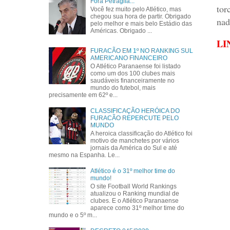
Fora Petraglia...
tor
Você fez muito pelo Atlético, mas
chegou sua hora de partir. Obrigado
nad
pelo melhor e mais belo Estádio das
Américas. Obrigado ...
LI
FURACÃO EM 1º NO RANKING SUL
AMERICANO FINANCEIRO
O Atlético Paranaense foi listado
como um dos 100 clubes mais
saudáveis financeiramente no
mundo do futebol, mais
precisamente em 62º e...
CLASSIFICAÇÃO HERÓICA DO
FURACÃO REPERCUTE PELO
MUNDO
A heroica classificação do Atlético foi
motivo de manchetes por vários
jornais da América do Sul e até
mesmo na Espanha. Le...
Atlético é o 31º melhor time do
mundo!
O site Football World Rankings
atualizou o Ranking mundial de
clubes. E o Atlético Paranaense
aparece como 31º melhor time do
mundo e o 5º m...