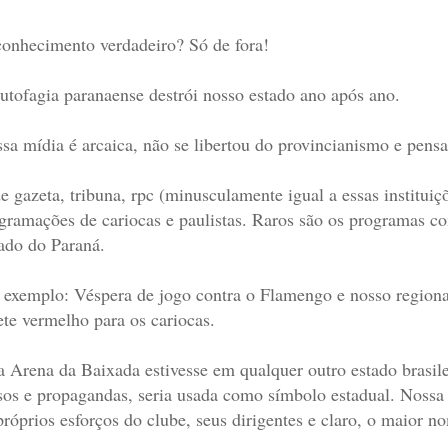
onhecimento verdadeiro? Só de fora!
utofagia paranaense destrói nosso estado ano após ano.
sa mídia é arcaica, não se libertou do provincianismo e pens
e gazeta, tribuna, rpc (minusculamente igual a essas instituiç
gramações de cariocas e paulistas. Raros são os programas com
ado do Paraná.
 exemplo: Véspera de jogo contra o Flamengo e nosso regional
ete vermelho para os cariocas.
a Arena da Baixada estivesse em qualquer outro estado brasile
sos e propagandas, seria usada como símbolo estadual. Nossa
próprios esforços do clube, seus dirigentes e claro, o maior n