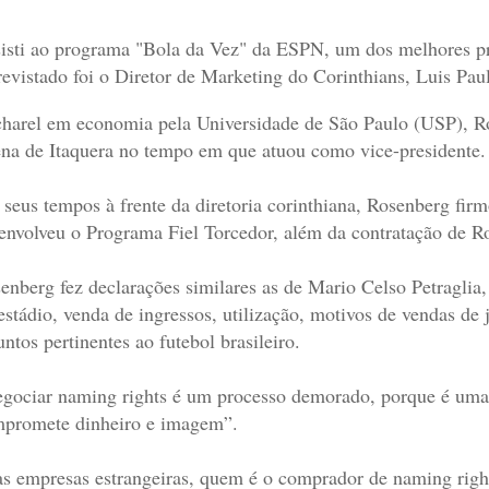
isti ao programa "Bola da Vez" da ESPN, um dos melhores pr
revistado foi o Diretor de Marketing do Corinthians, Luis Pa
harel em economia pela Universidade de São Paulo (USP), Ro
na de Itaquera no tempo em que atuou como vice-presidente.
seus tempos à frente da diretoria corinthiana, Rosenberg fir
envolveu o Programa Fiel Torcedor, além da contratação de
enberg fez declarações similares as de Mario Celso Petraglia
estádio, venda de ingressos, utilização, motivos de vendas de 
untos pertinentes ao futebol brasileiro.
gociar naming rights é um processo demorado, porque é uma
promete dinheiro e imagem”.
s empresas estrangeiras, quem é o comprador de naming rig