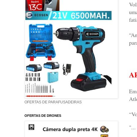
Vol
uma
fat
“An
par
A
Em 
Atl
OFERTAS DE PARAFUSADEIRAS
“Vo
OFERTAS DE DRONES
"..