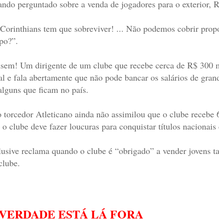
ndo perguntado sobre a venda de jogadores para o exterior, R
Corinthians tem que sobreviver! ... Não podemos cobrir propost
po?”.
sem! Um dirigente de um clube que recebe cerca de R$ 300 m
al e fala abertamente que não pode bancar os salários de gran
alguns que ficam no país.
o torcedor Atleticano ainda não assimilou que o clube recebe
 o clube deve fazer loucuras para conquistar títulos nacionais 
lusive reclama quando o clube é “obrigado” a vender jovens tal
clube.
 VERDADE ESTÁ LÁ FORA