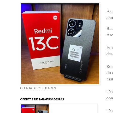
Ass
ent
Bac
Are
Em 
des
Ros
do 
ass
OFERTA DE CELULARES
“Ne
com
OFERTAS DE PARAFUSADEIRAS
“Na