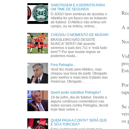
SABOTAGEM E A DERROTA PARA
UM TIME DE SEGUNDA
Rec
O JOGO Sem sombras de duvidas o
Atletiba foi um fiasco em se tratando
de futebol. O Atlético não entrou em
A a
campo, ou se entrou, entrou...
CHEGOU O MOMENTO DE MUDAR!
BRASILEIRO NÃO DESISTE
Nos
NUNCA! SERÁ? Até quando
seremos o país dos 7x1 e “está tudo
bem”? Por que mudar regras se
Vid
podemos muda...
pro
Fora Petraglia...
Est
Você fez muito pelo Atlético, mas
chegou sua hora de partir. Obrigado
pelo melhor e mais belo Estádio das
Américas. Obrigado ...
Por
tap
Quem pode substituir Petraglia?
19 de julho, dia do futebol. Devido a
alguns contínuos comentários nas
Se 
redes sociais contra Petraglia, decidi
hoje falar sobre o ...
ver
os 
QUEM PAGA A CONTA? SERÁ QUE
É SÓ A TORCIDA?