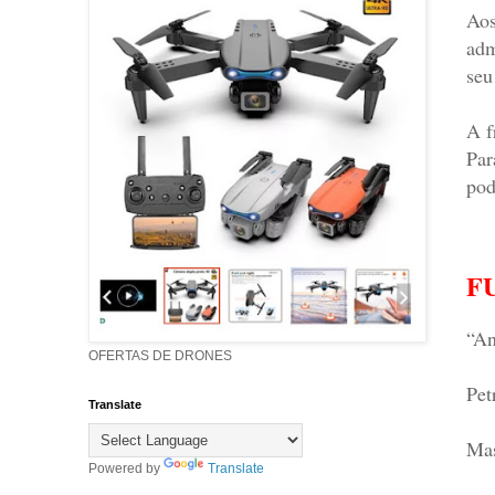
Aos
adm
seu
A f
Par
pod
F
“An
OFERTAS DE DRONES
Pet
Translate
Mas
Powered by
Translate