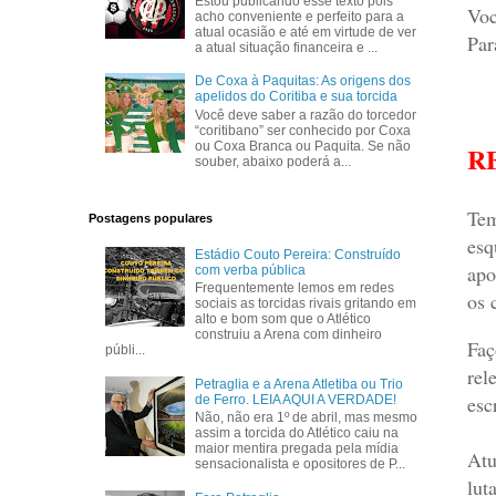
Estou publicando esse texto pois
Voc
acho conveniente e perfeito para a
atual ocasião e até em virtude de ver
Par
a atual situação financeira e ...
De Coxa à Paquitas: As origens dos
apelidos do Coritiba e sua torcida
Você deve saber a razão do torcedor
“coritibano” ser conhecido por Coxa
ou Coxa Branca ou Paquita. Se não
R
souber, abaixo poderá a...
Tem
Postagens populares
esq
Estádio Couto Pereira: Construído
apo
com verba pública
Frequentemente lemos em redes
os 
sociais as torcidas rivais gritando em
alto e bom som que o Atlético
construiu a Arena com dinheiro
Faç
públi...
rel
Petraglia e a Arena Atletiba ou Trio
esc
de Ferro. LEIA AQUI A VERDADE!
Não, não era 1º de abril, mas mesmo
assim a torcida do Atlético caiu na
maior mentira pregada pela mídia
Atu
sensacionalista e opositores de P...
lut