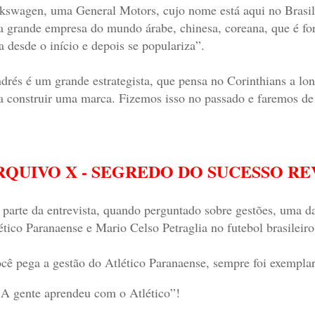
kswagen, uma General Motors, cujo nome está aqui no Brasi
 grande empresa do mundo árabe, chinesa, coreana, que é for
ia desde o início e depois se populariza”.
drés é um grande estrategista, que pensa no Corinthians a l
a construir uma marca. Fizemos isso no passado e faremos de
RQUIVO X - SEGREDO DO SUCESSO R
parte da entrevista, quando perguntado sobre gestões, uma da
ético Paranaense e Mario Celso Petraglia no futebol brasileir
cê pega a gestão do Atlético Paranaense, sempre foi exempla
. A gente aprendeu com o Atlético”!