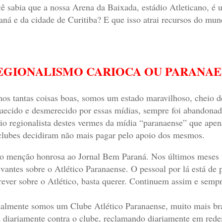
ê sabia que a nossa Arena da Baixada, estádio Atleticano, é u
aná e da cidade de Curitiba? E que isso atrai recursos do mu
EGIONALISMO CARIOCA OU PARANAE
os tantas coisas boas, somos um estado maravilhoso, cheio de
uecido e desmerecido por essas mídias, sempre foi abandonad
io regionalista destes vermes da mídia “paranaense” que ape
clubes decidiram não mais pagar pelo apoio dos mesmos.
o menção honrosa ao Jornal Bem Paraná. Nos últimos meses ten
evantes sobre o Atlético Paranaense. O pessoal por lá está de
rever sobre o Atlético, basta querer. Continuem assim e sempre
almente somos um Clube Atlético Paranaense, muito mais bra
a diariamente contra o clube, reclamando diariamente em rede