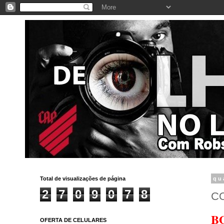
Total de visualizações de página
qu
2
7
0
9
0
7
8
CO
B
OFERTA DE CELULARES