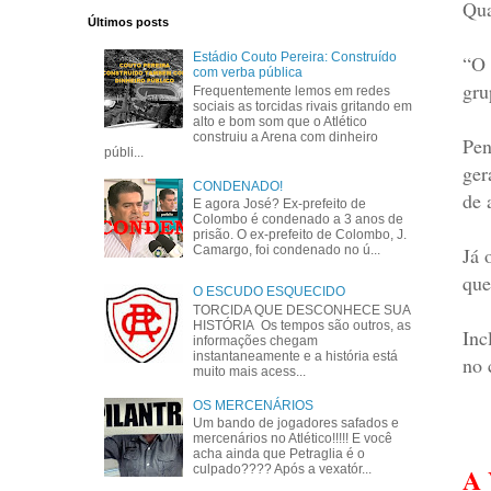
Qua
Últimos posts
Estádio Couto Pereira: Construído
“O 
com verba pública
gru
Frequentemente lemos em redes
sociais as torcidas rivais gritando em
alto e bom som que o Atlético
construiu a Arena com dinheiro
Pen
públi...
ger
CONDENADO!
de 
E agora José? Ex-prefeito de
Colombo é condenado a 3 anos de
prisão. O ex-prefeito de Colombo, J.
Já 
Camargo, foi condenado no ú...
que
O ESCUDO ESQUECIDO
TORCIDA QUE DESCONHECE SUA
HISTÓRIA Os tempos são outros, as
Inc
informações chegam
instantaneamente e a história está
no 
muito mais acess...
OS MERCENÁRIOS
Um bando de jogadores safados e
mercenários no Atlético!!!!! E você
acha ainda que Petraglia é o
A
culpado???? Após a vexatór...