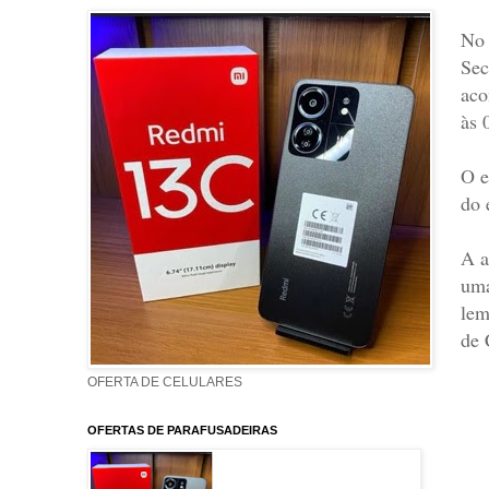
No 
Sec
aco
às 
O e
do 
A a
uma
lem
de 
OFERTA DE CELULARES
OFERTAS DE PARAFUSADEIRAS