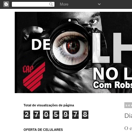
Total de visualizações de página
se
2
7
0
5
9
7
8
Di
O e
OFERTA DE CELULARES