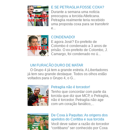
E SE PETRAGLIA FOSSE COXA?
Durante a semana uma notícia
preocupou a torcida Atleticana.
Petraglia realmente teria recebido
uma proposta coxa para se transferir
e...
CONDENADO!
E agora José? Ex-prefeito de
Colombo é condenado a 3 anos de
prisão. O ex-prefeito de Colombo, J.
Camargo, foi condenado no ú...
UM FURACÃO DURO DE MATAR
O Grupo 4 já tem a grande estrela. A Libertadores
já tem seu grande destaque. Todos os olhos estão
voltados para o Grupo 4, o G...
Petraglia não é torcedor!
Tenho que concordar com parte da
torcida que diz que MCP, o Petraglia,
não é torcedor. Petraglia não age
com um coração fanático,...
De Coxa à Paquitas: As origens dos
apelidos do Coritiba e sua torcida
Você deve saber a razão do torcedor
“coritibano” ser conhecido por Coxa