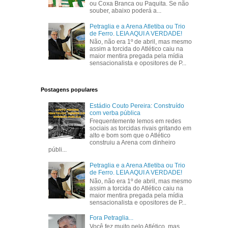
ou Coxa Branca ou Paquita. Se não
souber, abaixo poderá a...
Petraglia e a Arena Atletiba ou Trio
de Ferro. LEIA AQUI A VERDADE!
Não, não era 1º de abril, mas mesmo
assim a torcida do Atlético caiu na
maior mentira pregada pela mídia
sensacionalista e opositores de P...
Postagens populares
Estádio Couto Pereira: Construído
com verba pública
Frequentemente lemos em redes
sociais as torcidas rivais gritando em
alto e bom som que o Atlético
construiu a Arena com dinheiro
públi...
Petraglia e a Arena Atletiba ou Trio
de Ferro. LEIA AQUI A VERDADE!
Não, não era 1º de abril, mas mesmo
assim a torcida do Atlético caiu na
maior mentira pregada pela mídia
sensacionalista e opositores de P...
Fora Petraglia...
Você fez muito pelo Atlético, mas