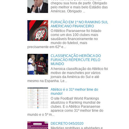
chegou sua hora de partir. Obrigado
pelo melhor e mais belo Estádio das
Américas. Obrigado ...
FURACÃO EM 1º NO RANKING SUL
AMERICANO FINANCEIRO
O Atlético Paranaense foi listado
como um dos 100 clubes mais
saudáveis financeiramente no
mundo do futebol, mais
precisamente em 62º e...
CLASSIFICAÇÃO HERÓICA DO
FURACÃO REPERCUTE PELO
MUNDO
A heroica classificação do Atlético foi
motivo de manchetes por vários
jornais da América do Sul e até
mesmo na Espanha. Le...
Atlético é o 31º melhor time do
mundo!
O site Football World Rankings
atualizou o Ranking mundial de
clubes. E o Atlético Paranaense
aparece como 31º melhor time do
mundo e o 5º m...
DECRETO 045/2020
Medidas restritivas a atividades e