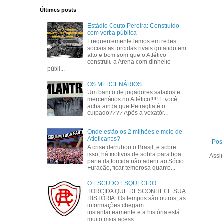
Últimos posts
Estádio Couto Pereira: Construído
com verba pública
Frequentemente lemos em redes
sociais as torcidas rivais gritando em
alto e bom som que o Atlético
construiu a Arena com dinheiro
públi...
OS MERCENÁRIOS
Um bando de jogadores safados e
mercenários no Atlético!!!!! E você
acha ainda que Petraglia é o
culpado???? Após a vexatór...
Onde estão os 2 milhões e meio de
Atleticanos?
Pos
A crise derrubou o Brasil, e sobre
isso, há motivos de sobra para boa
Assi
parte da torcida não aderir ao Sócio
Furacão, ficar temerosa quanto...
O ESCUDO ESQUECIDO
TORCIDA QUE DESCONHECE SUA
HISTÓRIA Os tempos são outros, as
informações chegam
instantaneamente e a história está
muito mais acess...