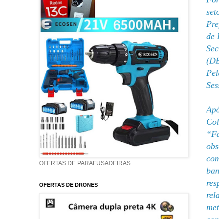
set
Pre
de 
Sec
(DE
Pel
Ses
Apó
Col
“Fa
obs
com
OFERTAS DE PARAFUSADEIRAS
ban
res
OFERTAS DE DRONES
rel
met