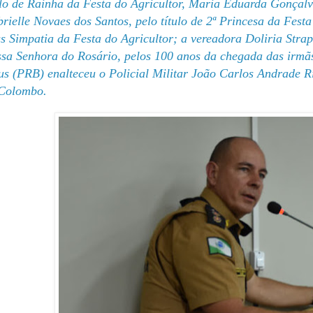
ulo de Rainha da Festa do Agricultor, Maria Eduarda Gonçalves
rielle Novaes dos Santos, pelo título de 2ª Princesa da Festa
s Simpatia da Festa do Agricultor; a vereadora Doliria Str
sa Senhora do Rosário, pelos 100 anos da chegada das irmãs
us (PRB) enalteceu o Policial Militar João Carlos Andrade Ri
Colombo.