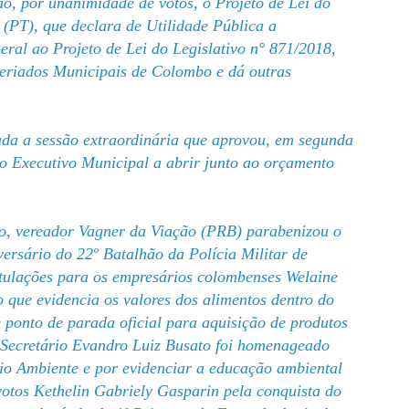
o, por unanimidade de votos, o Projeto de Lei do
 (PT), que declara de Utilidade Pública a
ral ao Projeto de Lei do Legislativo n° 871/2018,
 Feriados Municipais de Colombo e dá outras
zada a sessão extraordinária que aprovou, em segunda
 o Executivo Municipal a abrir junto ao orçamento
vo, vereador Vagner da Viação (PRB) parabenizou o
rsário do 22º Batalhão da Polícia Militar de
tulações para os empresários colombenses Welaine
 que evidencia os valores dos alimentos dentro do
e ponto de parada oficial para aquisição de produtos
 Secretário Evandro Luiz Busato foi homenageado
eio Ambiente e por evidenciar a educação ambiental
tos Kethelin Gabriely Gasparin pela conquista do