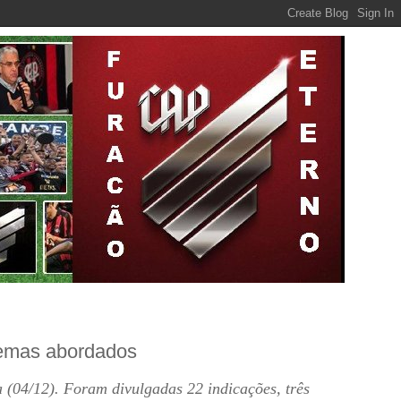
temas abordados
 (04/12). Foram divulgadas 22 indicações, três