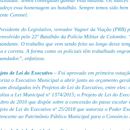
stituídas. Temos conseguido ganhar essa batalha. Os índices 
adeço essa homenagem ao batalhão. Sempre temos sido bem r
ente Coronel.
residente do Legislativo, vereador Vagner da Viação (PRB) 
envolvido pelo 22º Batalhão da Polícia Militar de Colombo. 
andante. O trabalho que vem sendo feito ao longo desse temp
ia e correta. A forma como os policiais têm trabalhado engra
andados”, enfatizou.
jeto de Lei do Executivo
– Foi aprovado em primeira votação
oriza o Executivo Municipal a abrir junto ao orçamento geral
am divulgados três Projetos de Lei do Executivo, entre eles: 
aliza a Lei Municipal nº 1374/2015; o Projeto de Lei do Exec
ubro de 2010 que dispõe sobre a concessão do passe escolar n
jeto de Lei do Executivo nº 25/2018 que autoriza o Poder Ex
tencente ao Patrimônio Público Municipal para o Consórci