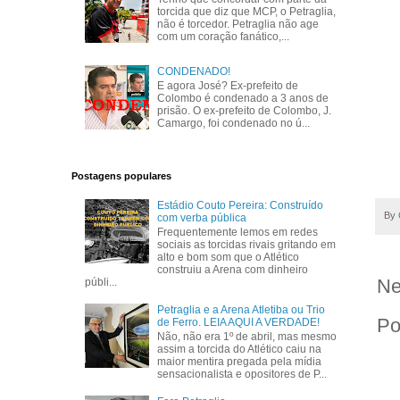
torcida que diz que MCP, o Petraglia,
não é torcedor. Petraglia não age
com um coração fanático,...
CONDENADO!
E agora José? Ex-prefeito de
Colombo é condenado a 3 anos de
prisão. O ex-prefeito de Colombo, J.
Camargo, foi condenado no ú...
Postagens populares
Estádio Couto Pereira: Construído
By
com verba pública
Frequentemente lemos em redes
sociais as torcidas rivais gritando em
alto e bom som que o Atlético
construiu a Arena com dinheiro
Ne
públi...
Petraglia e a Arena Atletiba ou Trio
Po
de Ferro. LEIA AQUI A VERDADE!
Não, não era 1º de abril, mas mesmo
assim a torcida do Atlético caiu na
maior mentira pregada pela mídia
sensacionalista e opositores de P...