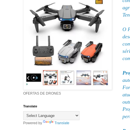
con
agr
Ten
O P
des
com
sér
com
Pro
aut
For
OFERTAS DE DRONES
atu
out
Translate
Pro
per
Powered by
Translate