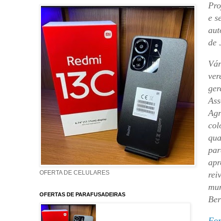
Pro
e s
aut
de 
Vár
ver
ger
Ass
Agr
col
qua
par
apr
OFERTA DE CELULARES
rei
mun
OFERTAS DE PARAFUSADEIRAS
Ber
For