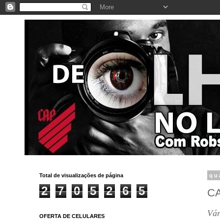
Total de visualizações de página
qu
2
7
0
5
2
6
5
CA
Vár
OFERTA DE CELULARES