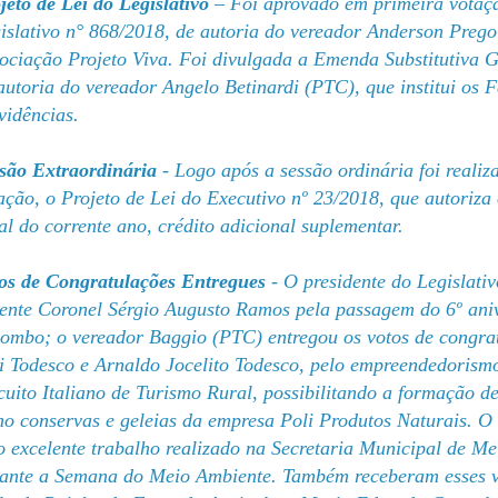
jeto de Lei do Legislativo
– Foi aprovado em primeira votaçã
islativo n° 868/2018, de autoria do vereador Anderson Prego
ociação Projeto Viva. Foi divulgada a Emenda Substitutiva Ge
autoria do vereador Angelo Betinardi (PTC), que institui os
vidências.
são Extraordinária
- Logo após a sessão ordinária foi reali
ação, o Projeto de Lei do Executivo nº 23/2018, que autoriza
al do corrente ano, crédito adicional suplementar.
os de Congratulações Entregues
- O presidente do Legislati
ente Coronel Sérgio Augusto Ramos pela passagem do 6º anive
ombo; o vereador Baggio (PTC) entregou os votos de congra
i Todesco e Arnaldo Jocelito Todesco, pelo empreendedorismo
cuito Italiano de Turismo Rural, possibilitando a formação d
o conservas e geleias da empresa Poli Produtos Naturais. O
o excelente trabalho realizado na Secretaria Municipal de M
ante a Semana do Meio Ambiente. Também receberam esses vo