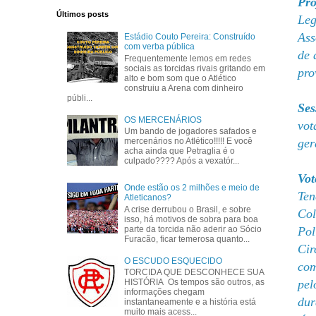
Pro
Últimos posts
Leg
Ass
Estádio Couto Pereira: Construído
com verba pública
de 
Frequentemente lemos em redes
sociais as torcidas rivais gritando em
pro
alto e bom som que o Atlético
construiu a Arena com dinheiro
públi...
Ses
OS MERCENÁRIOS
vot
Um bando de jogadores safados e
ger
mercenários no Atlético!!!!! E você
acha ainda que Petraglia é o
culpado???? Após a vexatór...
Vot
Onde estão os 2 milhões e meio de
Ten
Atleticanos?
A crise derrubou o Brasil, e sobre
Col
isso, há motivos de sobra para boa
Pol
parte da torcida não aderir ao Sócio
Furacão, ficar temerosa quanto...
Cir
O ESCUDO ESQUECIDO
com
TORCIDA QUE DESCONHECE SUA
pel
HISTÓRIA Os tempos são outros, as
informações chegam
dur
instantaneamente e a história está
muito mais acess...