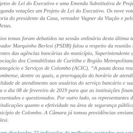
jetos de Lei do Executivo e uma Emenda Substitutiva de Proj
egunda votações um Projeto de Lei do Executivo. Os nove vot
oria do presidente da Casa, vereador Vagner da Viação e pel
Jesus.
ios temas foram debatidos na sessão ordinária desta última t
eador Marquinho Berlesi (PSDB) falou a respeito da reunião r
entes das agências bancárias do município, Superintendente
ociação dos Contabilistas de Curitiba e Região Metropolita
onegócio e Serviços de Colombo (ACIC). “A pauta dessa reuni
ombense, dentre os quais, a prorrogação do horário de atend
lidade de atendimento aos usuários do serviço bancário e s
a o dia 08 de fevereiro de 2019 para que as instituições fin
esentados e questionados. Por outro lado, os representantes d
vindicações quanto a efetividade na área de segurança pública
icípio de Colombo. A Câmara já tomou providências enviand
lesi.
am divulgadas 22 indicações de melhorias assinadas por set