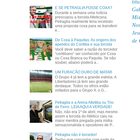
tít
E SE PETRAGLIA FOSSE COXA?
Gab
Durante a semana uma notícia
Mis
preocupou a torcida Atleticana.
Petraglia realmente teria recebido
Nos
uma proposta coxa para se transferir
e...
Jes
de 
De Coxa à Paquitas: As origens dos
apelidos do Coritiba e sua torcida
Você deve saber a razão do torcedor
“coritibano” ser conhecido por Coxa
ou Coxa Branca ou Paquita. Se não
souber, abaixo poderá a...
UM FURACÃO DURO DE MATAR
O Grupo 4 já tem a grande estrela. A
Libertadores já tem seu grande
destaque. Todos os olhos estão
voltados para o Grupo 4, o G...
Petraglia e a Arena Atletiba ou Trio
de Ferro. LEIA AQUI A VERDADE!
Não, não era 1º de abril, mas mesmo
assim a torcida do Atlético caiu na
maior mentira pregada pela mídia
sensacionalista e opositores de P...
Petraglia não é torcedor!
Tenho que concordar com parte da