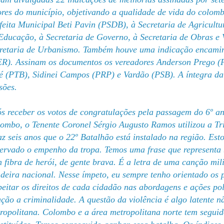
ores do município, objetivando a qualidade de vida do colom
feita Municipal Beti Pavin (PSDB), à Secretaria de Agricultur
Educação, à Secretaria de Governo, à Secretaria de Obras e
retaria de Urbanismo. Também houve uma indicação encami
R). Assinam os documentos os vereadores Anderson Prego (P
é (PTB), Sidinei Campos (PRP) e Vardão (PSB). A íntegra d
sões
.
s receber os votos de congratulações pela passagem do 6º an
ombo, o Tenente Coronel Sérgio Augusto Ramos utilizou a T
z seis anos que o 22º Batalhão está instalado na região. Est
ervado o empenho da tropa. Temos uma frase que representa ba
 fibra de herói, de gente brava. É a letra de uma canção mi
deira nacional. Nesse ímpeto, eu sempre tenho orientado os 
peitar os direitos de cada cidadão nas abordagens e ações p
ação a criminalidade. A questão da violência é algo latente
ropolitana. Colombo e a área metropolitana norte tem segui