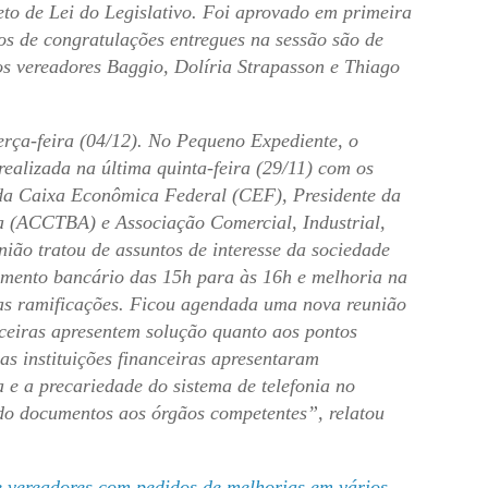
eto de Lei do Legislativo. Foi aprovado em primeira
os de congratulações entregues na sessão são de
os vereadores Baggio, Dolíria Strapasson e Thiago
erça-feira (04/12). No Pequeno Expediente, o
ealizada na última quinta-feira (29/11) com os
 da Caixa Econômica Federal (CEF), Presidente da
na (ACCTBA) e Associação Comercial, Industrial,
ão tratou de assuntos de interesse da sociedade
imento bancário das 15h para às 16h e melhoria na
uas ramificações. Ficou agendada uma nova reunião
anceiras apresentem solução quanto aos pontos
as instituições financeiras apresentaram
 e a precariedade do sistema de telefonia no
o documentos aos órgãos competentes”, relatou
e vereadores com pedidos de melhorias em vários