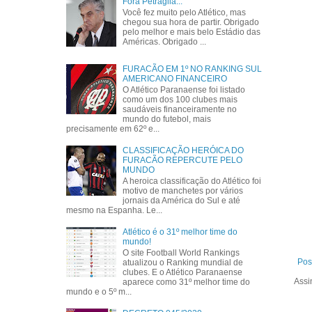
Fora Petraglia...
Você fez muito pelo Atlético, mas
chegou sua hora de partir. Obrigado
pelo melhor e mais belo Estádio das
Américas. Obrigado ...
FURACÃO EM 1º NO RANKING SUL
AMERICANO FINANCEIRO
O Atlético Paranaense foi listado
como um dos 100 clubes mais
saudáveis financeiramente no
mundo do futebol, mais
precisamente em 62º e...
CLASSIFICAÇÃO HERÓICA DO
FURACÃO REPERCUTE PELO
MUNDO
A heroica classificação do Atlético foi
motivo de manchetes por vários
jornais da América do Sul e até
mesmo na Espanha. Le...
Atlético é o 31º melhor time do
mundo!
O site Football World Rankings
Pos
atualizou o Ranking mundial de
clubes. E o Atlético Paranaense
Assi
aparece como 31º melhor time do
mundo e o 5º m...