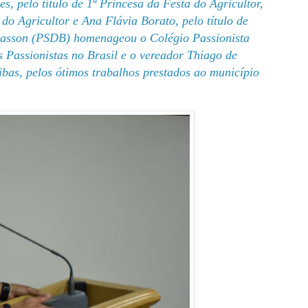
, pelo título de 1ª Princesa da Festa do Agricultor,
 do Agricultor e Ana Flávia Borato, pelo título de
apasson (PSDB) homenageou o Colégio Passionista
 Passionistas no Brasil e o vereador Thiago de
bas, pelos ótimos trabalhos prestados ao município