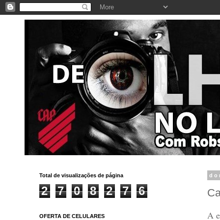
Total de visualizações de página
do
2
7
0
8
2
7
6
Ca
A e
OFERTA DE CELULARES