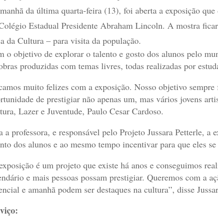
manhã da última quarta-feira (13), foi aberta a exposição que 
Colégio Estadual Presidente Abraham Lincoln. A mostra ficará
a da Cultura – para visita da população.
 o objetivo de explorar o talento e gosto dos alunos pelo mu
obras produzidas com temas livres, todas realizadas por estud
camos muito felizes com a exposição. Nosso objetivo sempre foi
rtunidade de prestigiar não apenas um, mas vários jovens arti
tura, Lazer e Juventude, Paulo Cesar Cardoso.
a a professora, e responsável pelo Projeto Jussara Petterle, a 
ento dos alunos e ao mesmo tempo incentivar para que eles se
exposição é um projeto que existe há anos e conseguimos reali
endário e mais pessoas possam prestigiar. Queremos com a açã
encial e amanhã podem ser destaques na cultura”, disse Jussar
viço: