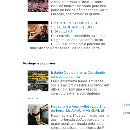
A crise derrubou o Brasil, e sobre
isso, há motivos de sobra para boa
parte da torcida não aderir ao Sócio
Furacão, ficar temerosa quanto...
EM ENTREVISTA MCP EXIGE
SERIEDADE AO FUTEBOL
BRASILEIRO
Em entrevista concedida ao Jornal
Regional, quando do anúncio da
COPACOL como nova parceira do
Clube Atlético Paranaense, Mario Celso Petra...
Postagens populares
Estádio Couto Pereira: Construído
com verba pública
Frequentemente lemos em redes
sociais as torcidas rivais gritando em
alto e bom som que o Atlético
construiu a Arena com dinheiro
públi...
Pos
Petraglia e a Arena Atletiba ou Trio
de Ferro. LEIA AQUI A VERDADE!
Assi
Não, não era 1º de abril, mas mesmo
assim a torcida do Atlético caiu na
maior mentira pregada pela mídia
sensacionalista e opositores de P...