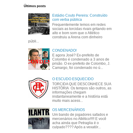
Últimos posts
Estádio Couto Pereira: Construído
com verba pública
Frequentemente lemos em redes
sociais as torcidas rivais gritando em
alto e bom som que o Atlético
construiu a Arena com dinheiro
públi...
CONDENADO!
E agora José? Ex-prefeito de
Colombo é condenado a 3 anos de
prisão. O ex-prefeito de Colombo, J.
Camargo, foi condenado no ú...
O ESCUDO ESQUECIDO
TORCIDA QUE DESCONHECE SUA
HISTÓRIA Os tempos são outros, as
informações chegam
instantaneamente e a história está
muito mais acess...
OS MERCENÁRIOS
Um bando de jogadores safados e
mercenários no Atlético!!!!! E você
acha ainda que Petraglia é o
culpado???? Após a vexatór...