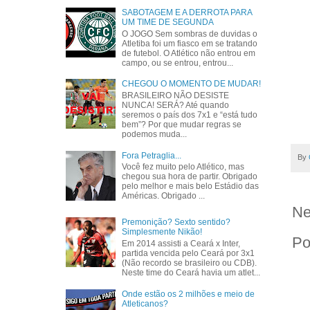
SABOTAGEM E A DERROTA PARA
UM TIME DE SEGUNDA
O JOGO Sem sombras de duvidas o
Atletiba foi um fiasco em se tratando
de futebol. O Atlético não entrou em
campo, ou se entrou, entrou...
CHEGOU O MOMENTO DE MUDAR!
BRASILEIRO NÃO DESISTE
NUNCA! SERÁ? Até quando
seremos o país dos 7x1 e “está tudo
bem”? Por que mudar regras se
podemos muda...
Fora Petraglia...
By
Você fez muito pelo Atlético, mas
chegou sua hora de partir. Obrigado
pelo melhor e mais belo Estádio das
Américas. Obrigado ...
Ne
Premonição? Sexto sentido?
Simplesmente Nikão!
Po
Em 2014 assisti a Ceará x Inter,
partida vencida pelo Ceará por 3x1
(Não recordo se brasileiro ou CDB).
Neste time do Ceará havia um atlet...
Onde estão os 2 milhões e meio de
Atleticanos?