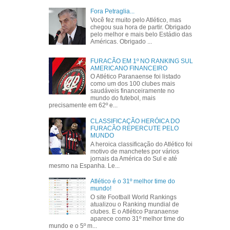
Fora Petraglia...
Você fez muito pelo Atlético, mas
chegou sua hora de partir. Obrigado
pelo melhor e mais belo Estádio das
Américas. Obrigado ...
FURACÃO EM 1º NO RANKING SUL
AMERICANO FINANCEIRO
O Atlético Paranaense foi listado
como um dos 100 clubes mais
saudáveis financeiramente no
mundo do futebol, mais
precisamente em 62º e...
CLASSIFICAÇÃO HERÓICA DO
FURACÃO REPERCUTE PELO
MUNDO
A heroica classificação do Atlético foi
motivo de manchetes por vários
jornais da América do Sul e até
mesmo na Espanha. Le...
Atlético é o 31º melhor time do
mundo!
O site Football World Rankings
atualizou o Ranking mundial de
clubes. E o Atlético Paranaense
aparece como 31º melhor time do
mundo e o 5º m...