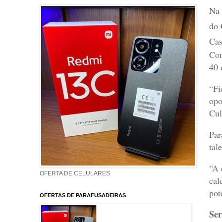
Na 
do 
Cas
Com
40 
“Fi
opo
Cul
Par
tal
“A 
OFERTA DE CELULARES
cal
pot
OFERTAS DE PARAFUSADEIRAS
Ser