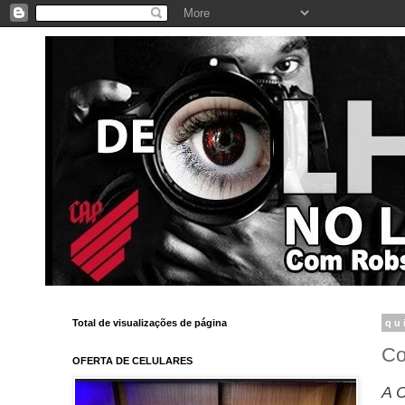
Total de visualizações de página
qu
Co
OFERTA DE CELULARES
A C