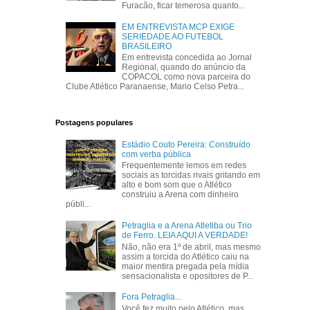
Furacão, ficar temerosa quanto...
EM ENTREVISTA MCP EXIGE
SERIEDADE AO FUTEBOL
BRASILEIRO
Em entrevista concedida ao Jornal
Regional, quando do anúncio da
COPACOL como nova parceira do
Clube Atlético Paranaense, Mario Celso Petra...
Postagens populares
Estádio Couto Pereira: Construído
com verba pública
Frequentemente lemos em redes
sociais as torcidas rivais gritando em
alto e bom som que o Atlético
construiu a Arena com dinheiro
públi...
Petraglia e a Arena Atletiba ou Trio
de Ferro. LEIA AQUI A VERDADE!
Não, não era 1º de abril, mas mesmo
assim a torcida do Atlético caiu na
maior mentira pregada pela mídia
sensacionalista e opositores de P...
Fora Petraglia...
Você fez muito pelo Atlético, mas