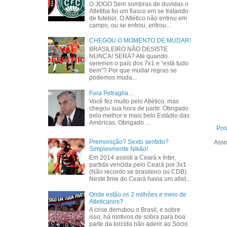
O JOGO Sem sombras de duvidas o
Atletiba foi um fiasco em se tratando
de futebol. O Atlético não entrou em
campo, ou se entrou, entrou...
CHEGOU O MOMENTO DE MUDAR!
BRASILEIRO NÃO DESISTE
NUNCA! SERÁ? Até quando
seremos o país dos 7x1 e “está tudo
bem”? Por que mudar regras se
podemos muda...
Fora Petraglia...
Você fez muito pelo Atlético, mas
chegou sua hora de partir. Obrigado
pelo melhor e mais belo Estádio das
Américas. Obrigado ...
Pos
Premonição? Sexto sentido?
Assi
Simplesmente Nikão!
Em 2014 assisti a Ceará x Inter,
partida vencida pelo Ceará por 3x1
(Não recordo se brasileiro ou CDB).
Neste time do Ceará havia um atlet...
Onde estão os 2 milhões e meio de
Atleticanos?
A crise derrubou o Brasil, e sobre
isso, há motivos de sobra para boa
parte da torcida não aderir ao Sócio