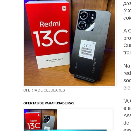
pro
(Co
col
A C
pro
Cur
tra
Na 
red
soc
ele
OFERTA DE CELULARES
“A 
OFERTAS DE PARAFUSADEIRAS
e e
Ass
de 
ess