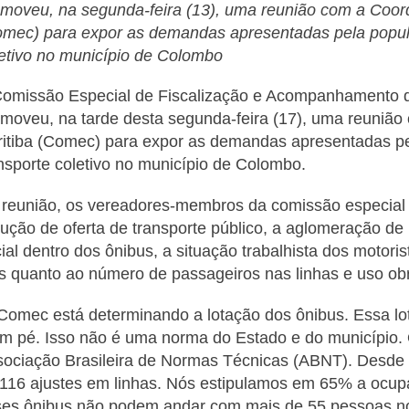
moveu, na segunda-feira (13), uma reunião com a Coor
mec) para expor as demandas apresentadas pela popula
etivo no município de Colombo
omissão Especial de Fiscalização e Acompanhamento d
moveu, na tarde desta segunda-feira (17), uma reuniã
itiba (Comec) para expor as demandas apresentadas pe
nsporte coletivo no município de Colombo.
reunião, os vereadores-membros da comissão especial 
ução de oferta de transporte público, a aglomeração de
ial dentro dos ônibus, a situação trabalhista dos motoris
s quanto ao número de passageiros nas linhas e uso obri
Comec está determinando a lotação dos ônibus. Essa l
m pé. Isso não é uma norma do Estado e do município.
ociação Brasileira de Normas Técnicas (ABNT). Desde o
116 ajustes em linhas. Nós estipulamos em 65% a oc
es ônibus não podem andar com mais de 55 pessoas nos