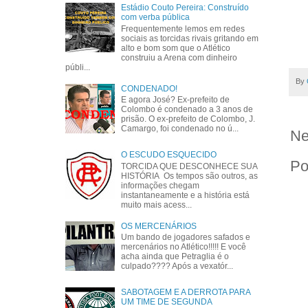
Estádio Couto Pereira: Construído
com verba pública
Frequentemente lemos em redes
sociais as torcidas rivais gritando em
alto e bom som que o Atlético
construiu a Arena com dinheiro
públi...
By
CONDENADO!
E agora José? Ex-prefeito de
Colombo é condenado a 3 anos de
prisão. O ex-prefeito de Colombo, J.
Camargo, foi condenado no ú...
Ne
O ESCUDO ESQUECIDO
Po
TORCIDA QUE DESCONHECE SUA
HISTÓRIA Os tempos são outros, as
informações chegam
instantaneamente e a história está
muito mais acess...
OS MERCENÁRIOS
Um bando de jogadores safados e
mercenários no Atlético!!!!! E você
acha ainda que Petraglia é o
culpado???? Após a vexatór...
SABOTAGEM E A DERROTA PARA
UM TIME DE SEGUNDA