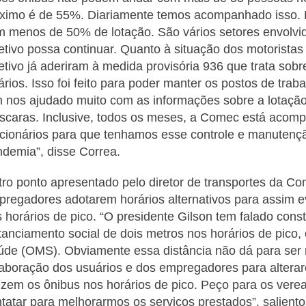
imo é de 55%. Diariamente temos acompanhado isso. E
 menos de 50% de lotação. São vários setores envolvido
etivo possa continuar. Quanto à situação dos motorista
etivo já aderiram à medida provisória 936 que trata sob
ários. Isso foi feito para poder manter os postos de tra
 nos ajudado muito com as informações sobre a lotação 
caras. Inclusive, todos os meses, a Comec está acomp
cionários para que tenhamos esse controle e manutenç
demia”, disse Correa.
ro ponto apresentado pelo diretor de transportes da Co
regadores adotarem horários alternativos para assim evi
 horários de pico. “O presidente Gilson tem falado con
tanciamento social de dois metros nos horários de pico
de (OMS). Obviamente essa distância não dá para ser
aboração dos usuários e dos empregadores para altera
lizem os ônibus nos horários de pico. Peço para os ve
tatar para melhorarmos os serviços prestados”, saliento