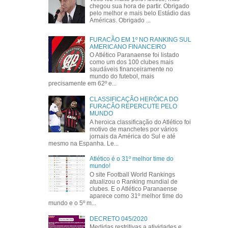
chegou sua hora de partir. Obrigado
pelo melhor e mais belo Estádio das
Américas. Obrigado ...
FURACÃO EM 1º NO RANKING SUL
AMERICANO FINANCEIRO
O Atlético Paranaense foi listado
como um dos 100 clubes mais
saudáveis financeiramente no
mundo do futebol, mais
precisamente em 62º e...
CLASSIFICAÇÃO HERÓICA DO
FURACÃO REPERCUTE PELO
MUNDO
A heroica classificação do Atlético foi
motivo de manchetes por vários
jornais da América do Sul e até
mesmo na Espanha. Le...
Atlético é o 31º melhor time do
mundo!
O site Football World Rankings
atualizou o Ranking mundial de
clubes. E o Atlético Paranaense
aparece como 31º melhor time do
mundo e o 5º m...
DECRETO 045/2020
Medidas restritivas a atividades e