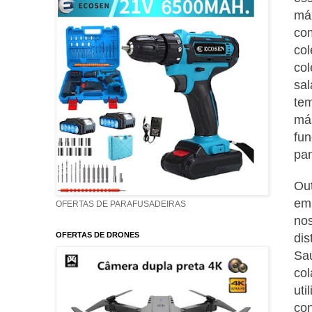
máx
com
col
col
sal
tem
más
fun
pan
Out
emp
OFERTAS DE PARAFUSADEIRAS
nos
OFERTAS DE DRONES
dis
Saú
col
uti
con