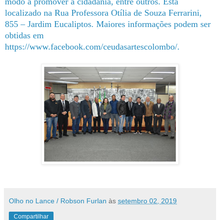
modo a promover a cidadania, entre outros. Está
localizado na Rua Professora Otília de Souza Ferrarini,
855 – Jardim Eucaliptos. Maiores informações podem ser
obtidas em
https://www.facebook.com/ceudasartescolombo/.
Olho no Lance / Robson Furlan
às
setembro 02, 2019
Compartilhar