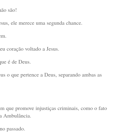
não são!
esus, ele merece uma segunda chance.
em.
eu coração voltado a Jesus.
que é de Deus.
eus o que pertence a Deus, separando ambas as
uém que promove injustiças criminais, como o fato
da Ambulância.
no passado.