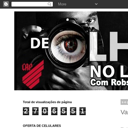
Total de visualizações de página
se
2
7
0
6
5
5
1
Va
OFERTA DE CELULARES