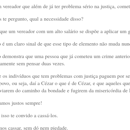
 vereador que além de já ter problema sério na justiça, come
 te pergunto, qual a necessidade disso?
que um vereador com um alto salário se dispõe a aplicar um 
o é um claro sinal de que esse tipo de elemento não muda nun
o demonstra que uma pessoa que já cometeu um crime anterio
amente sem pensar duas vezes.
 os indivíduos que tem problemas com justiça paguem por se
povo, ou seja, daí a Cézar o que é de Cézar, e que aqueles qu
viarem do caminho da bondade e fugirem da misericórdia de D
amos justos sempre!
 isso te convido a cassá-los.
os cassar, sem dó nem piedade.