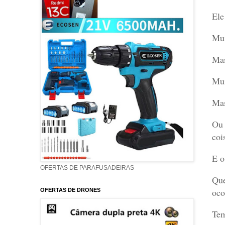
Ele
Mui
Mas
Mui
Mas
Ou 
coi
E o
OFERTAS DE PARAFUSADEIRAS
Que
oco
OFERTAS DE DRONES
Tem