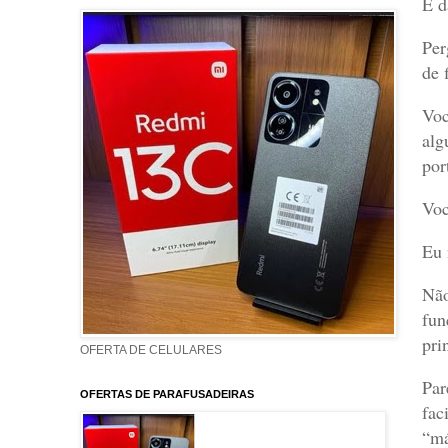
E d
Per
de 
Voc
alg
por
Voc
Eu 
Não
fun
pri
OFERTA DE CELULARES
Par
OFERTAS DE PARAFUSADEIRAS
fac
“má