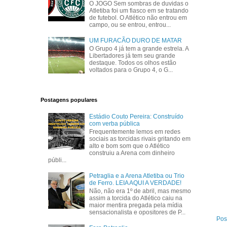
O JOGO Sem sombras de duvidas o
Atletiba foi um fiasco em se tratando
de futebol. O Atlético não entrou em
campo, ou se entrou, entrou...
UM FURACÃO DURO DE MATAR
O Grupo 4 já tem a grande estrela. A
Libertadores já tem seu grande
destaque. Todos os olhos estão
voltados para o Grupo 4, o G...
Postagens populares
Estádio Couto Pereira: Construído
com verba pública
Frequentemente lemos em redes
sociais as torcidas rivais gritando em
alto e bom som que o Atlético
construiu a Arena com dinheiro
públi...
Petraglia e a Arena Atletiba ou Trio
de Ferro. LEIA AQUI A VERDADE!
Não, não era 1º de abril, mas mesmo
assim a torcida do Atlético caiu na
maior mentira pregada pela mídia
sensacionalista e opositores de P...
Pos