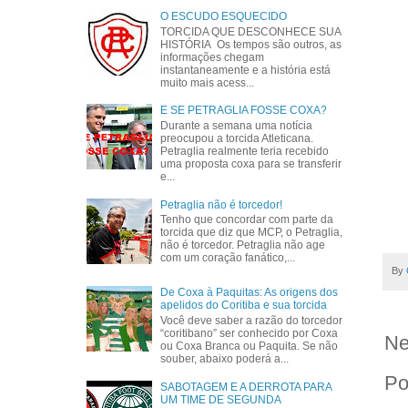
O ESCUDO ESQUECIDO
TORCIDA QUE DESCONHECE SUA
HISTÓRIA Os tempos são outros, as
informações chegam
instantaneamente e a história está
muito mais acess...
E SE PETRAGLIA FOSSE COXA?
Durante a semana uma notícia
preocupou a torcida Atleticana.
Petraglia realmente teria recebido
uma proposta coxa para se transferir
e...
Petraglia não é torcedor!
Tenho que concordar com parte da
torcida que diz que MCP, o Petraglia,
não é torcedor. Petraglia não age
com um coração fanático,...
By
De Coxa à Paquitas: As origens dos
apelidos do Coritiba e sua torcida
Você deve saber a razão do torcedor
“coritibano” ser conhecido por Coxa
Ne
ou Coxa Branca ou Paquita. Se não
souber, abaixo poderá a...
Po
SABOTAGEM E A DERROTA PARA
UM TIME DE SEGUNDA