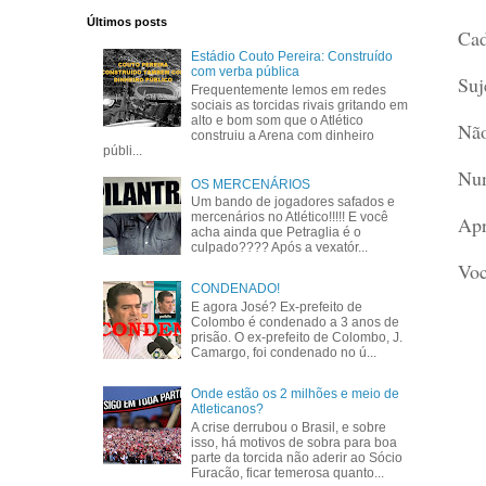
Últimos posts
Cad
Estádio Couto Pereira: Construído
com verba pública
Suj
Frequentemente lemos em redes
sociais as torcidas rivais gritando em
alto e bom som que o Atlético
Não
construiu a Arena com dinheiro
públi...
Nun
OS MERCENÁRIOS
Um bando de jogadores safados e
mercenários no Atlético!!!!! E você
Apr
acha ainda que Petraglia é o
culpado???? Após a vexatór...
Voc
CONDENADO!
E agora José? Ex-prefeito de
Colombo é condenado a 3 anos de
prisão. O ex-prefeito de Colombo, J.
Camargo, foi condenado no ú...
Onde estão os 2 milhões e meio de
Atleticanos?
A crise derrubou o Brasil, e sobre
isso, há motivos de sobra para boa
parte da torcida não aderir ao Sócio
Furacão, ficar temerosa quanto...