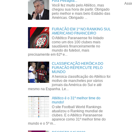
Fora Petraglia...
Assi
Você fez muito pelo Atlético, mas
chegou sua hora de partir. Obrigado
pelo melhor e mais belo Estádio das
Américas. Obrigado ...
FURACÃO EM 1º NO RANKING SUL
AMERICANO FINANCEIRO
O Atlético Paranaense foi listado
como um dos 100 clubes mais
saudáveis financeiramente no
mundo do futebol, mais
precisamente em 62º e...
CLASSIFICAÇÃO HERÓICA DO
FURACÃO REPERCUTE PELO
MUNDO
A heroica classificação do Atlético foi
motivo de manchetes por vários
jornais da América do Sul e até
mesmo na Espanha. Le...
Atlético é o 31º melhor time do
mundo!
O site Football World Rankings
atualizou o Ranking mundial de
clubes. E o Atlético Paranaense
aparece como 31º melhor time do
mundo e o 5º m...