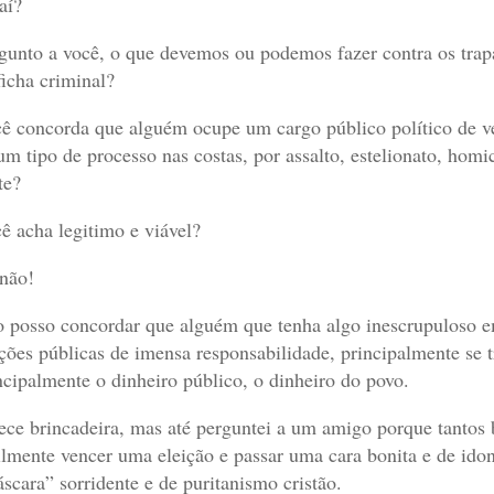
aí?
gunto a você, o que devemos ou podemos fazer contra os trapa
ficha criminal?
ê concorda que alguém ocupe um cargo público político de ver
um tipo de processo nas costas, por assalto, estelionato, hom
te?
ê acha legitimo e viável?
não!
 posso concordar que alguém que tenha algo inescrupuloso em
ções públicas de imensa responsabilidade, principalmente se 
ncipalmente o dinheiro público, o dinheiro do povo.
ece brincadeira, mas até perguntei a um amigo porque tanto
ilmente vencer uma eleição e passar uma cara bonita e de id
scara” sorridente e de puritanismo cristão.