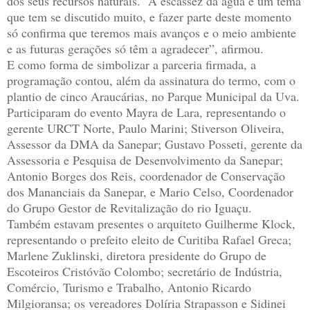
dos seus recursos naturais. “A escassez da água é um tema
que tem se discutido muito, e fazer parte deste momento
só confirma que teremos mais avanços e o meio ambiente
e as futuras gerações só têm a agradecer”, afirmou.
E como forma de simbolizar a parceria firmada, a
programação contou, além da assinatura do termo, com o
plantio de cinco Araucárias, no Parque Municipal da Uva.
Participaram do evento Mayra de Lara, representando o
gerente URCT Norte, Paulo Marini; Stiverson Oliveira,
Assessor da DMA da Sanepar; Gustavo Posseti, gerente da
Assessoria e Pesquisa de Desenvolvimento da Sanepar;
Antonio Borges dos Reis, coordenador de Conservação
dos Mananciais da Sanepar, e Mario Celso, Coordenador
do Grupo Gestor de Revitalização do rio Iguaçu.
Também estavam presentes o arquiteto Guilherme Klock,
representando o prefeito eleito de Curitiba Rafael Greca;
Marlene Zuklinski, diretora presidente do Grupo de
Escoteiros Cristóvão Colombo; secretário de Indústria,
Comércio, Turismo e Trabalho, Antonio Ricardo
Milgioransa; os vereadores Dolíria Strapasson e Sidinei