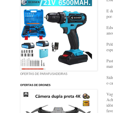
E de
por 
Eds
ano
Pel
espe
Past
mai
OFERTAS DE PARAFUSADEIRAS
Sidn
o c
OFERTAS DE DRONES
Vagn
Ach
idô
favo