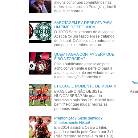
alguns contínuos comentários nas
redes sociais contra Petraglia, decidi
hoje falar sobre o ...
SABOTAGEM E A DERROTA PARA
UM TIME DE SEGUNDA
O JOGO Sem sombras de duvidas o
Atletiba foi um fiasco em se tratando
de futebol. O Atlético não entrou em
campo, ou se entrou, entrou...
QUEM PAGA A CONTA? SERÁ QUE
É SÓ A TORCIDA?
Estou publicando esse texto pois
acho conveniente e perfeito para a
atual ocasião e até em virtude de ver
a atual situação financeira e ...
Pos
CHEGOU O MOMENTO DE MUDAR!
BRASILEIRO NÃO DESISTE
Assi
NUNCA! SERÁ? Até quando
seremos o país dos 7x1 e “está tudo
bem”? Por que mudar regras se
podemos muda...
Premonição? Sexto sentido?
Simplesmente Nikão!
Em 2014 assisti a Ceará x Inter,
partida vencida pelo Ceará por 3x1
(Não recordo se brasileiro ou CDB).