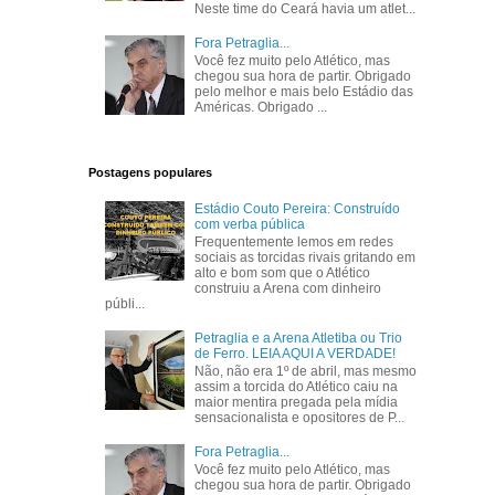
Neste time do Ceará havia um atlet...
Fora Petraglia...
Você fez muito pelo Atlético, mas
chegou sua hora de partir. Obrigado
pelo melhor e mais belo Estádio das
Américas. Obrigado ...
Postagens populares
Estádio Couto Pereira: Construído
com verba pública
Frequentemente lemos em redes
sociais as torcidas rivais gritando em
alto e bom som que o Atlético
construiu a Arena com dinheiro
públi...
Petraglia e a Arena Atletiba ou Trio
de Ferro. LEIA AQUI A VERDADE!
Não, não era 1º de abril, mas mesmo
assim a torcida do Atlético caiu na
maior mentira pregada pela mídia
sensacionalista e opositores de P...
Fora Petraglia...
Você fez muito pelo Atlético, mas
chegou sua hora de partir. Obrigado