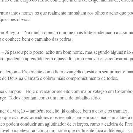
ntre tantos nomes os que realmente me saltam aos olhos e acho que pod
questões óbvias:
on Baggio -
Na minha opinião o nome mais forte e adequado a assumir o
s e conhece bem o caminho das pedras.
é – Já passou pelo posto, acho um bom nome, mas segundo alguns não d
ro que tenha aprendido com o passado como renovar e se renovar no p
or Jerçon – Experiente como líder evangélico, está em seu primeiro ma
s de Deus na Câmara e cobrar mais comprometimento de todos.
ei Campos – Hoje o vereador reeleito com maior votação em Colombo, 
argo. Todos apontam como um nome de trabalho sério.
er da viação – também reeleito, já conhece bem a casa e os tramites.
o que os novos vereadores e os reeleitos têm em suas mãos uma tarefa
neo podem conduzir um aglutinador de esforços, rumo a cadeira de Pr
rável para elevar ao cargo um nome que realmente faça a diferença ass