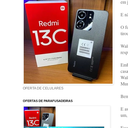
em j
E n
O fu
tiro
Wald
resp
Embo
casa
Wald
Mun
OFERTA DE CELULARES
Bem 
OFERTAS DE PARAFUSADEIRAS
E as
um, 
Esse