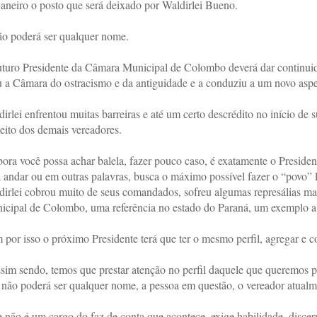
aneiro o posto que será deixado por Waldirlei Bueno.
ão poderá ser qualquer nome.
turo Presidente da Câmara Municipal de Colombo deverá dar continuida
u a Câmara do ostracismo e da antiguidade e a conduziu a um novo aspe
irlei enfrentou muitas barreiras e até um certo descrédito no início de 
eito dos demais vereadores.
ra você possa achar balela, fazer pouco caso, é exatamente o Preside
 andar ou em outras palavras, busca o máximo possível fazer o “povo” lá
irlei cobrou muito de seus comandados, sofreu algumas represálias ma
icipal de Colombo, uma referência no estado do Paraná, um exemplo a 
por isso o próximo Presidente terá que ter o mesmo perfil, agregar e 
sim sendo, temos que prestar atenção no perfil daquele que queremos p
não poderá ser qualquer nome, a pessoa em questão, o vereador atualmen
 não é um cargo do faz de conta que acontece, exige habilidade, discer