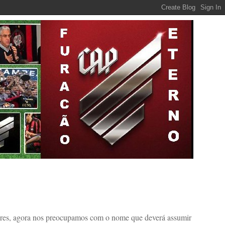
adores, agora nos preocupamos com o nome que deverá assumir