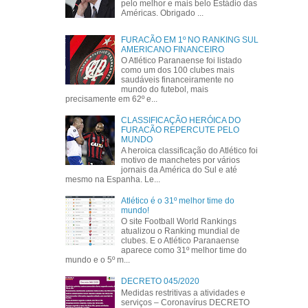
pelo melhor e mais belo Estádio das
Américas. Obrigado ...
FURACÃO EM 1º NO RANKING SUL
AMERICANO FINANCEIRO
O Atlético Paranaense foi listado
como um dos 100 clubes mais
saudáveis financeiramente no
mundo do futebol, mais
precisamente em 62º e...
CLASSIFICAÇÃO HERÓICA DO
FURACÃO REPERCUTE PELO
MUNDO
A heroica classificação do Atlético foi
motivo de manchetes por vários
jornais da América do Sul e até
mesmo na Espanha. Le...
Atlético é o 31º melhor time do
mundo!
O site Football World Rankings
atualizou o Ranking mundial de
clubes. E o Atlético Paranaense
aparece como 31º melhor time do
mundo e o 5º m...
DECRETO 045/2020
Medidas restritivas a atividades e
serviços – Coronavírus DECRETO