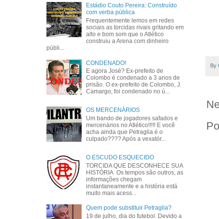
Estádio Couto Pereira: Construído
com verba pública
Frequentemente lemos em redes
sociais as torcidas rivais gritando em
alto e bom som que o Atlético
construiu a Arena com dinheiro
públi...
CONDENADO!
By
E agora José? Ex-prefeito de
Colombo é condenado a 3 anos de
prisão. O ex-prefeito de Colombo, J.
Camargo, foi condenado no ú...
Ne
OS MERCENÁRIOS
Um bando de jogadores safados e
Po
mercenários no Atlético!!!!! E você
acha ainda que Petraglia é o
culpado???? Após a vexatór...
O ESCUDO ESQUECIDO
TORCIDA QUE DESCONHECE SUA
HISTÓRIA Os tempos são outros, as
informações chegam
instantaneamente e a história está
muito mais acess...
Quem pode substituir Petraglia?
19 de julho, dia do futebol. Devido a