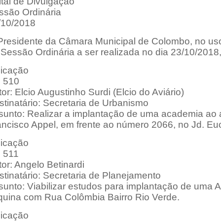
ital de Divulgação
ssão Ordinária
/10/2018
Presidente da Câmara Municipal de Colombo, no uso 
Sessão Ordinária a ser realizada no dia 23/10/2018
dicação
: 510
or: Elcio Augustinho Surdi (Elcio do Aviário)
stinatário: Secretaria de Urbanismo
unto: Realizar a implantação de uma academia ao ar 
ancisco Appel, em frente ao número 2066, no Jd. Euc
dicação
: 511
or: Angelo Betinardi
tinatário: Secretaria de Planejamento
sunto: Viabilizar estudos para implantação de uma A
quina com Rua Colômbia Bairro Rio Verde.
dicação