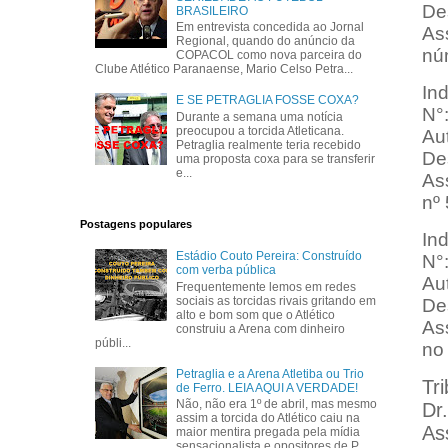
De
BRASILEIRO
Em entrevista concedida ao Jornal
As
Regional, quando do anúncio da
nú
COPACOL como nova parceira do
Clube Atlético Paranaense, Mario Celso Petra...
In
E SE PETRAGLIA FOSSE COXA?
N°
Durante a semana uma notícia
preocupou a torcida Atleticana.
Au
Petraglia realmente teria recebido
Des
uma proposta coxa para se transferir
e...
Ass
nº
Postagens populares
In
Estádio Couto Pereira: Construído
N°
com verba pública
Au
Frequentemente lemos em redes
sociais as torcidas rivais gritando em
Des
alto e bom som que o Atlético
Ass
construiu a Arena com dinheiro
públi...
no
Petraglia e a Arena Atletiba ou Trio
Tri
de Ferro. LEIA AQUI A VERDADE!
Não, não era 1º de abril, mas mesmo
Dr
assim a torcida do Atlético caiu na
As
maior mentira pregada pela mídia
sensacionalista e opositores de P...