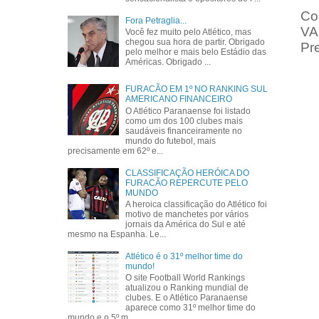
Co
Fora Petraglia...
VA
Você fez muito pelo Atlético, mas
chegou sua hora de partir. Obrigado
Pr
pelo melhor e mais belo Estádio das
Américas. Obrigado ...
FURACÃO EM 1º NO RANKING SUL
AMERICANO FINANCEIRO
O Atlético Paranaense foi listado
como um dos 100 clubes mais
saudáveis financeiramente no
mundo do futebol, mais
precisamente em 62º e...
CLASSIFICAÇÃO HERÓICA DO
FURACÃO REPERCUTE PELO
MUNDO
A heroica classificação do Atlético foi
motivo de manchetes por vários
jornais da América do Sul e até
mesmo na Espanha. Le...
Atlético é o 31º melhor time do
mundo!
O site Football World Rankings
atualizou o Ranking mundial de
clubes. E o Atlético Paranaense
aparece como 31º melhor time do
mundo e o 5º m...