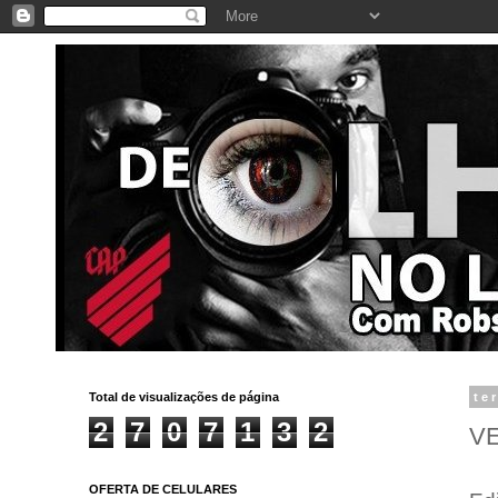
Total de visualizações de página
te
2
7
0
7
1
3
2
V
OFERTA DE CELULARES