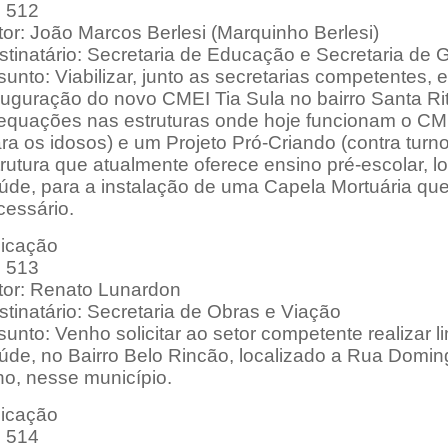
: 512
or: João Marcos Berlesi (Marquinho Berlesi)
stinatário: Secretaria de Educação e Secretaria de 
unto: Viabilizar, junto as secretarias competentes,
uguração do novo CMEI Tia Sula no bairro Santa Rit
equações nas estruturas onde hoje funcionam o CM
ra os idosos) e um Projeto Pró-Criando (contra turno 
trutura que atualmente oferece ensino pré-escolar, 
úde, para a instalação de uma Capela Mortuária que
cessário.
dicação
: 513
tor: Renato Lunardon
tinatário: Secretaria de Obras e Viação
unto: Venho solicitar ao setor competente realizar
úde, no Bairro Belo Rincão, localizado a Rua Domin
ho, nesse município.
dicação
: 514