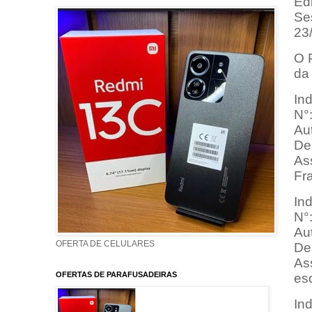
Ed
Se
23
O 
da 
In
N°
Aut
De
Ass
Fr
In
N°
Aut
OFERTA DE CELULARES
Des
As
OFERTAS DE PARAFUSADEIRAS
es
In