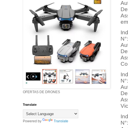
Aut
Des
Ass
em
In
N°
Au
Des
As
Co
In
N°
Au
OFERTAS DE DRONES
Des
As
Vi
Translate
In
Powered by
Translate
N°