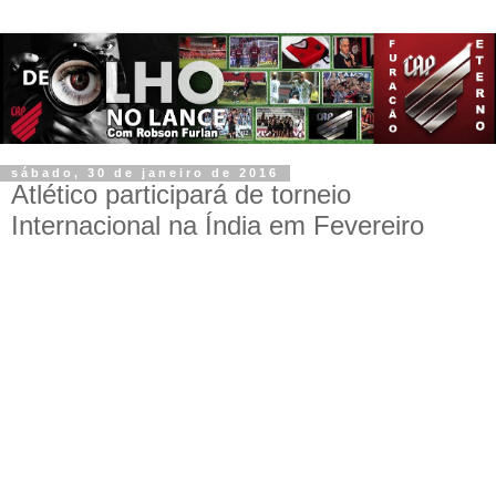
sábado, 30 de janeiro de 2016
Atlético participará de torneio
Internacional na Índia em Fevereiro
A página oficial do Atlético Paranaense, publicou na
última semana detalhes sobre o Torneio Internacional que
será realizado na Índia no mês de fevereiro desse ano.
Confira abaixo:
A organização do Sait Nagjee International Football
Tournament, divulgou, nesta quarta-feira (27), a tabela de
jogos da competição. O torneio, que será disputado em
Calicut, no Sul da Índia, inicia no dia 5 de fevereiro e se