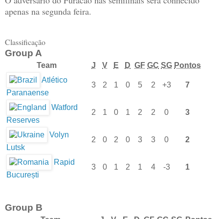
O adversário do Furacão nas semifinais será conhecido
apenas na segunda feira.
Classificação
Group A
Team
J
V
E
D
GF
GC
SG
Pontos
Atlético
3
2
1
0
5
2
+3
7
Paranaense
Watford
2
1
0
1
2
2
0
3
Reserves
Volyn
2
0
2
0
3
3
0
2
Lutsk
Rapid
3
0
1
2
1
4
-3
1
București
Group B