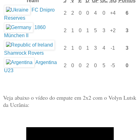
Team
J
V
E
D
GF
GC
SG
Pontos
FC Dnipro
2
2
0
0
4
0
+4
6
Reserves
1860
2
1
0
1
5
3
+2
3
München II
2
1
0
1
3
4
-1
3
Shamrock Rovers
Argentina
2
0
0
2
0
5
-5
0
U23
Veja abaixo o vídeo do empate em 2x2 com o
Volyn Lutsk
da Ucrânia: