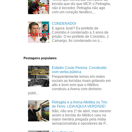
torcida que diz que MCP, o Petraglia,
não é torcedor. Petraglia não age
com um coração fanático,...
CONDENADO!
E agora José? Ex-prefeito de
Colombo é condenado a 3 anos de
prisão. O ex-prefeito de Colombo, J.
Camargo, foi condenado no ú...
Postagens populares
Estádio Couto Pereira: Construído
com verba pública
Frequentemente lemos em redes
sociais as torcidas rivais gritando em
alto e bom som que o Atlético
construiu a Arena com dinheiro
públi...
Petraglia e a Arena Atletiba ou Trio
de Ferro. LEIA AQUI A VERDADE!
Não, não era 1º de abril, mas mesmo
assim a torcida do Atlético caiu na
maior mentira pregada pela mídia
sensacionalista e opositores de P...