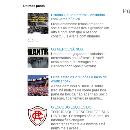
Últimos posts
Po
Estádio Couto Pereira: Construído
com verba pública
Frequentemente lemos em redes
sociais as torcidas rivais gritando em
alto e bom som que o Atlético
construiu a Arena com dinheiro
públi...
OS MERCENÁRIOS
Um bando de jogadores safados e
mercenários no Atlético!!!!! E você
acha ainda que Petraglia é o
culpado???? Após a vexatór...
Onde estão os 2 milhões e meio de
Atleticanos?
A crise derrubou o Brasil, e sobre
isso, há motivos de sobra para boa
parte da torcida não aderir ao Sócio
Furacão, ficar temerosa quanto...
O ESCUDO ESQUECIDO
TORCIDA QUE DESCONHECE SUA
HISTÓRIA Os tempos são outros, as
informações chegam
instantaneamente e a história está
muito mais acess...