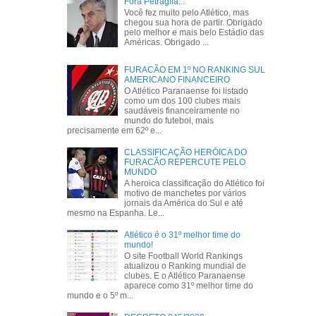
Fora Petraglia...
Você fez muito pelo Atlético, mas
chegou sua hora de partir. Obrigado
pelo melhor e mais belo Estádio das
Américas. Obrigado ...
FURACÃO EM 1º NO RANKING SUL
AMERICANO FINANCEIRO
O Atlético Paranaense foi listado
como um dos 100 clubes mais
saudáveis financeiramente no
mundo do futebol, mais
precisamente em 62º e...
CLASSIFICAÇÃO HERÓICA DO
FURACÃO REPERCUTE PELO
MUNDO
A heroica classificação do Atlético foi
motivo de manchetes por vários
jornais da América do Sul e até
mesmo na Espanha. Le...
Atlético é o 31º melhor time do
mundo!
O site Football World Rankings
atualizou o Ranking mundial de
clubes. E o Atlético Paranaense
aparece como 31º melhor time do
mundo e o 5º m...