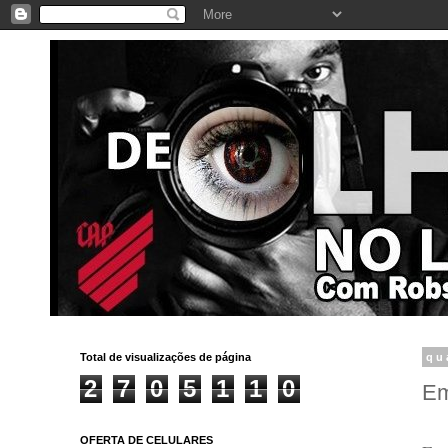
Total de visualizações de página
qu
2
7
0
5
1
1
0
Em
OFERTA DE CELULARES