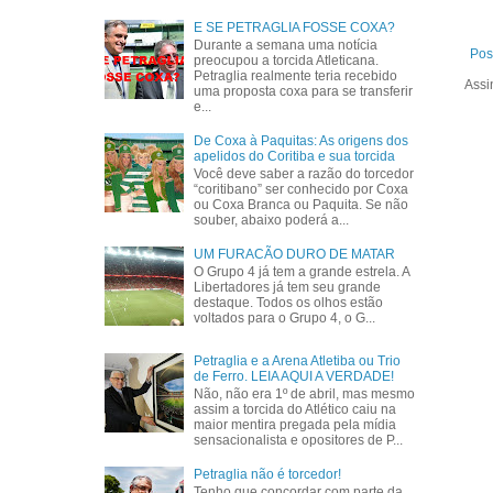
E SE PETRAGLIA FOSSE COXA?
Durante a semana uma notícia
Pos
preocupou a torcida Atleticana.
Petraglia realmente teria recebido
Assi
uma proposta coxa para se transferir
e...
De Coxa à Paquitas: As origens dos
apelidos do Coritiba e sua torcida
Você deve saber a razão do torcedor
“coritibano” ser conhecido por Coxa
ou Coxa Branca ou Paquita. Se não
souber, abaixo poderá a...
UM FURACÃO DURO DE MATAR
O Grupo 4 já tem a grande estrela. A
Libertadores já tem seu grande
destaque. Todos os olhos estão
voltados para o Grupo 4, o G...
Petraglia e a Arena Atletiba ou Trio
de Ferro. LEIA AQUI A VERDADE!
Não, não era 1º de abril, mas mesmo
assim a torcida do Atlético caiu na
maior mentira pregada pela mídia
sensacionalista e opositores de P...
Petraglia não é torcedor!
Tenho que concordar com parte da