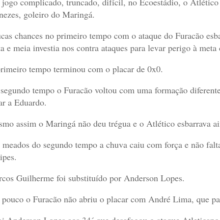
jogo complicado, truncado, difícil, no Ecoestádio, o Atlético
ezes, goleiro do Maringá.
cas chances no primeiro tempo com o ataque do Furacão esba
ta e meia investia nos contra ataques para levar perigo à meta
rimeiro tempo terminou com o placar de 0x0.
segundo tempo o Furacão voltou com uma formação diferente
ar a Eduardo.
mo assim o Maringá não deu trégua e o Atlético esbarrava ain
 meados do segundo tempo a chuva caiu com força e não falta
ipes.
cos Guilherme foi substituído por Anderson Lopes.
 pouco o Furacão não abriu o placar com André Lima, que par
oi Anderson Lopes aos 34´ que desafogou o ataque Atletican