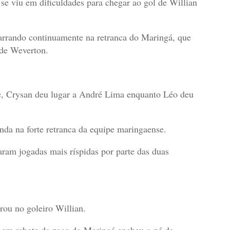
 se viu em dificuldades para chegar ao gol de Willian
rrando continuamente na retranca do Maringá, que
 de Weverton.
, Crysan deu lugar a André Lima enquanto Léo deu
da na forte retranca da equipe maringaense.
ram jogadas mais ríspidas por parte das duas
ou no goleiro Willian.
o em rebote da zaga do Maringá encheu o pé de