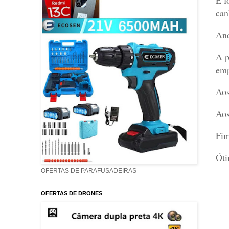
can
And
A p
emp
Aos
Aos
Fim
Óti
OFERTAS DE PARAFUSADEIRAS
OFERTAS DE DRONES