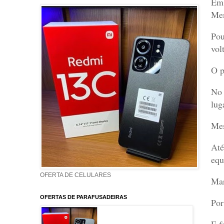
Em 
Men
Pou
vol
O p
No 
lug
Mes
Até
equ
OFERTA DE CELULARES
Mar
OFERTAS DE PARAFUSADEIRAS
Por
E f