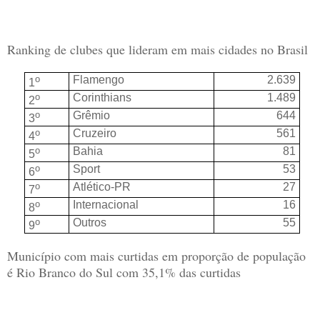
Ranking de clubes que lideram em mais cidades no Brasil
o
Flamengo
2.639
1
o
Corinthians
1.489
2
o
Grêmio
644
3
o
Cruzeiro
561
4
o
Bahia
81
5
o
Sport
53
6
o
Atlético-PR
27
7
o
Internacional
16
8
o
Outros
55
9
Município com mais curtidas em proporção de população
é Rio Branco do Sul com 35,1% das curtidas